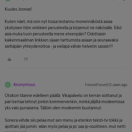
Kuules Joonas!
Kuten näet, mä oon nyt tossa testannu monennäköstä asiaa
yksityisen hlön vinkkien perusteella ja kirjannut ne näkösälle. Eikö
asia muka tuon perusteella mene eteenpäin? Odottaisin
kaikenmaailman linkkien sijaan tarttumista asiaan ja seuraavaksi
sieltäpäin yhteydenottoa - ja vieläpä vähän helvetin sassiin!!!
Anonymous
Forum|Forum|12 years ago
A
Otsikon tilanne edelleen päällä. Vikapalvelu on kerran soittanut ja
pari kertaa tehnyt jonkin kommervenkin, minkä jäljiltä modeemissa
yks valo punaisena. Tällöin olen modeemin buutannut.
Sonera viihde siis pelaa mut sen menu ja etenkin teksti-tv tökkii ja
ajoittain jää jumiin. wlan myös pelaa ja pc saa ip-osoitteen, mut netti