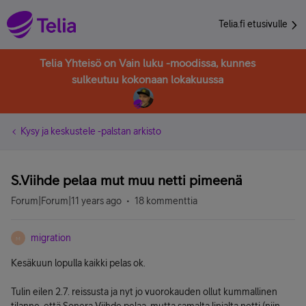
Telia.fi etusivulle
Telia Yhteisö on Vain luku -moodissa, kunnes
sulkeutuu kokonaan lokakuussa
Kysy ja keskustele -palstan arkisto
S.Viihde pelaa mut muu netti pimeenä
Forum|Forum|11 years ago
18 kommenttia
migration
M
Kesäkuun lopulla kaikki pelas ok.
Tulin eilen 2.7. reissusta ja nyt jo vuorokauden ollut kummallinen