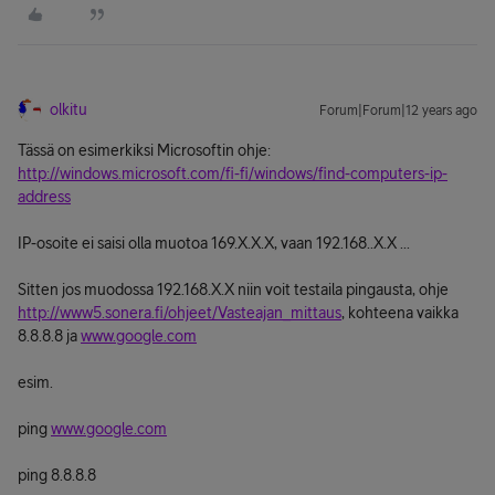
olkitu
Forum|Forum|12 years ago
Tässä on esimerkiksi Microsoftin ohje:
http://windows.microsoft.com/fi-fi/windows/find-computers-ip-
address
IP-osoite ei saisi olla muotoa 169.X.X.X, vaan 192.168..X.X ...
Sitten jos muodossa 192.168.X.X niin voit testaila pingausta, ohje
http://www5.sonera.fi/ohjeet/Vasteajan_mittaus
, kohteena vaikka
8.8.8.8 ja
www.google.com
esim.
ping
www.google.com
ping 8.8.8.8