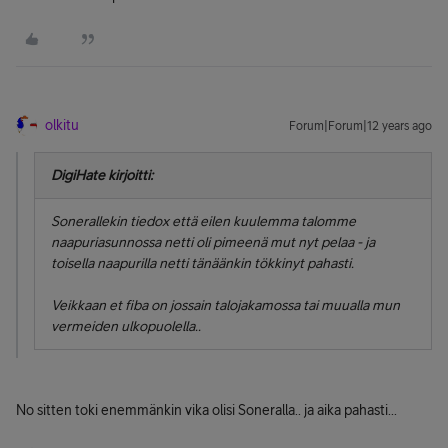
olkitu
Forum|Forum|12 years ago
DigiHate kirjoitti:
Sonerallekin tiedox että eilen kuulemma talomme
naapuriasunnossa netti oli pimeenä mut nyt pelaa - ja
toisella naapurilla netti tänäänkin tökkinyt pahasti.
Veikkaan et fiba on jossain talojakamossa tai muualla mun
vermeiden ulkopuolella..
No sitten toki enemmänkin vika olisi Soneralla.. ja aika pahasti...