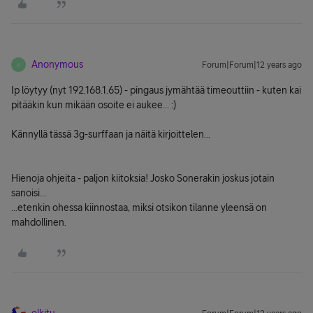
Anonymous
Forum|Forum|12 years ago
A
Ip löytyy (nyt 192.168.1.65) - pingaus jymähtää timeouttiin - kuten kai
pitääkin kun mikään osoite ei aukee... :)
Kännyllä tässä 3g-surffaan ja näitä kirjoittelen...
Hienoja ohjeita - paljon kiitoksia! Josko Sonerakin joskus jotain
sanoisi...
...etenkin ohessa kiinnostaa, miksi otsikon tilanne yleensä on
mahdollinen.