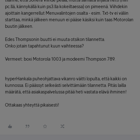
tilanne, että Sonera Viihde pelaa, mutta samalta linjalta netti (niin
pc.llä, kännykällä kuin ps3.lla kokeiltaessa) on pimeenä. Viihdekin
ajoittain kangerrellut Menuvalintojen osalta - esim. Txt-tv ei väliin
starttaa, minkä jälkeen menuun ei pääse käsiksi kuin taas Motorolan
buutin jälkeen.
Edes Thompsonin buutti ei muuta otsikon tilannetta.
Onko jotain tapahtunut kuun vaihteessa?
Vermeet: boxi Motorola 1003 ja modeemi Thompson 789.
hyperHankala puheohjattava vikanro väitti lopulta, että kaikki on
kunnossa. Ei päässyt selkeästi selvittämään tilannetta. Pitäs lailla
määrätä, että asiakaspalvelussa pitää heti vastata elävä ihminen!
Ottakaas yhteyttä pikaisesti!