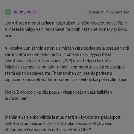
Anonymous
Forum|Forum|12 years ago
A
Jos Viihteen menut pelaa ni talletukset ja niiden toistot pelaa. Väliin
Viihteessä näkyy vain ite kanavat mut vähintään ne on näkyny koko
ajan.
Vikapalveluun sanoin etten ala mitään varamodeemeja osteleen sitä
varten, että näkisin onko heitin Thomson rikki. Pyysin heitä
lähettämään toisen Thomsonin (789) ni ois helppo kokeilla.
Näköjään ku seinille puhuis - mitään kommentteja eikä postia tipu
täältä eikä vikapalvelusta. Thomsonhan on jotenki paritettu
digiboxin kanssa eli marketmodeemilla ei Viihde kai pelaa ollenkaan.
Nyt jo 2 viikkoo vika ollu päällä - vikapalvelu on alle kaikkien
arvostelujen!
Mähän en tiä onko Viihde ja muu netti 'eri kytkimistä' päälle/pois
laitettavia ominaisuuksia eli olisko joku kesäpoika/tyttö vain
ohimennen kiskassu mun netin asentoon OFF?