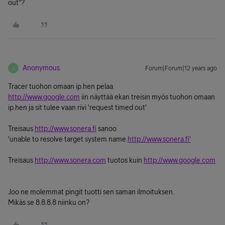
out"?
Anonymous
Forum|Forum|12 years ago
A
Tracer tuohon omaan ip.hen pelaa.
http://www.google.com
iin näyttää ekan treisin myös tuohon omaan
ip.hen ja sit tulee vaan rivi 'request timed out'
Treisaus
http://www.sonera.fi
sanoo
'unable to resolve target system name
http://www.sonera.fi'
Treisaus
http://www.sonera.com
tuotos kuin
http://www.google.com
Joo ne molemmat pingit tuotti sen saman ilmoituksen.
Mikäs se 8.8.8.8 niinku on?