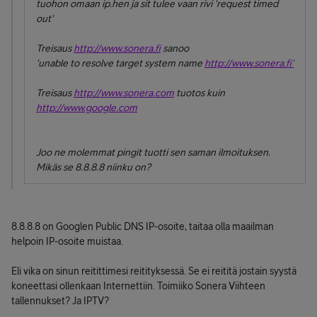
tuohon omaan ip.hen ja sit tulee vaan rivi 'request timed
out'
Treisaus
http://www.sonera.fi
sanoo
'unable to resolve target system name
http://www.sonera.fi'
Treisaus
http://www.sonera.com
tuotos kuin
http://www.google.com
Joo ne molemmat pingit tuotti sen saman ilmoituksen.
Mikäs se 8.8.8.8 niinku on?
8.8.8.8 on Googlen Public DNS IP-osoite, taitaa olla maailman
helpoin IP-osoite muistaa.
Eli vika on sinun reitittimesi reitityksessä. Se ei reititä jostain syystä
koneettasi ollenkaan Internettiin. Toimiiko Sonera Viihteen
tallennukset? Ja IPTV?