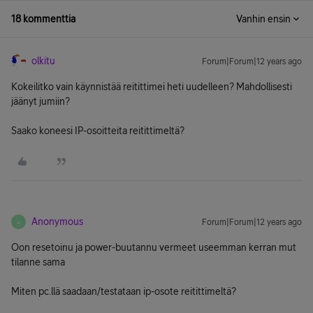
18 kommenttia
Vanhin ensin
olkitu
Forum|Forum|12 years ago
Kokeilitko vain käynnistää reitittimei heti uudelleen? Mahdollisesti
jäänyt jumiin?
Saako koneesi IP-osoitteita reitittimeltä?
Anonymous
Forum|Forum|12 years ago
A
Oon resetoinu ja power-buutannu vermeet useemman kerran mut
tilanne sama
Miten pc.llä saadaan/testataan ip-osote reitittimeltä?