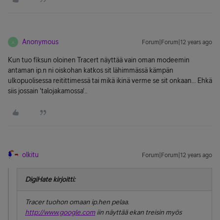
Anonymous
Forum|Forum|12 years ago
A
Kun tuo fiksun oloinen Tracert näyttää vain oman modeemin
antaman ip.n ni oiskohan katkos sit lähimmässä kämpän
ulkopuolisessa reitittimessä tai mikä ikinä verme se sit onkaan... Ehkä
siis jossain 'talojakamossa'..
olkitu
Forum|Forum|12 years ago
DigiHate kirjoitti:
Tracer tuohon omaan ip.hen pelaa.
http://www.google.com
iin näyttää ekan treisin myös