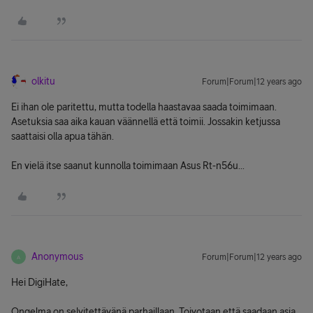
olkitu
Forum|Forum|12 years ago
Ei ihan ole paritettu, mutta todella haastavaa saada toimimaan.
Asetuksia saa aika kauan väännellä että toimii. Jossakin ketjussa
saattaisi olla apua tähän.
En vielä itse saanut kunnolla toimimaan Asus Rt-n56u...
Anonymous
Forum|Forum|12 years ago
A
Hei DigiHate,
Ongelma on selvitettävänä parhaillaan. Toivotaan että saadaan asia