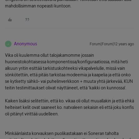
mahdollisimman nopeasti kuntoon.
Anonymous
Forum|Forum|12 years ago
A
Vika oli kuulemma ollut talojakamomme jossain
huoneistokohtaisessa komponentissa/konfiguraatiossa, mitä heti
alkuun yritin esittää tarkistuskohteeksi vikapalvelulle, missä vain
sönkötettiin, että pitäis tarkistaa modeemia ja kaapelia ja että onko
se kytketty sähkö- vai puhelinverkkoon + muuta yhtä järkevää, KUN
teitin testimittaukset olivat näyttäneet, että 'kaikki on kunnossa'.
Kaiken lisäksi selitettiin, että ko. vikaa oli ollut muuallakin ja että ehkä
helteiset kelit ovat saaneet ko. natvaleen sekaisin eli että joku konfis
oli pitänyt virittää uudelleen.
Minkäänlaista korvauksen puolikastakaan ei Soneran taholta