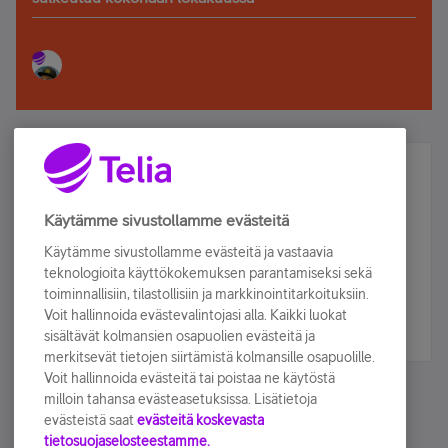
Älä jää paitsi – osallistu ja voita!
Tilaa Telian uutiskirje ja olet mukana arvonnassa.
Käytämme sivustollamme evästeitä
Samalla saat parhaat asiakasedut suoraan
Käytämme sivustollamme evästeitä ja vastaavia
sähköpostiisi.
teknologioita käyttökokemuksen parantamiseksi sekä
toiminnallisiin, tilastollisiin ja markkinointitarkoituksiin.
Voit hallinnoida evästevalintojasi alla. Kaikki luokat
Tilaa nyt
sisältävät kolmansien osapuolien evästeitä ja
merkitsevät tietojen siirtämistä kolmansille osapuolille.
Voit hallinnoida evästeitä tai poistaa ne käytöstä
milloin tahansa evästeasetuksissa. Lisätietoja
evästeistä saat
evästeitä koskevasta
tietosuojaselosteestamme.