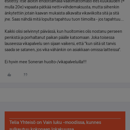
esitetty. Itse aloitin ehdottamalla vaatimattomasti ees kuukauden (=
mulla 20e) vapaata pätkää netti+viihdemaksusta, mutta siihenkin
änkytettiin jotain kaavan mukaista alkavalta vikaviikolta sitä ja sitä
jne. Saas nähdä mitä lopulta tapahtuu tuon tiimoilta - jos tapahtuu....
Kaikki olisi selvinnyt päivässä, kun huoltomies olis nostanu perseen
penkistä ja porhaltanut paikan päälle katsomaan. Joka toisessa
lauseessa vikapalvelu sen sijaan vaikersi, että "kun siitä sit tarvis
saada se satanen, jos vika vähänkin on asiakkaan omissa laitteissa".
Ei hyvin mee Soneran huolto-/vikapalveluilla!!!
Telia Yhteisö on Vain luku -moodissa, kunnes
sulkeutuu kokonaan lokakuussa