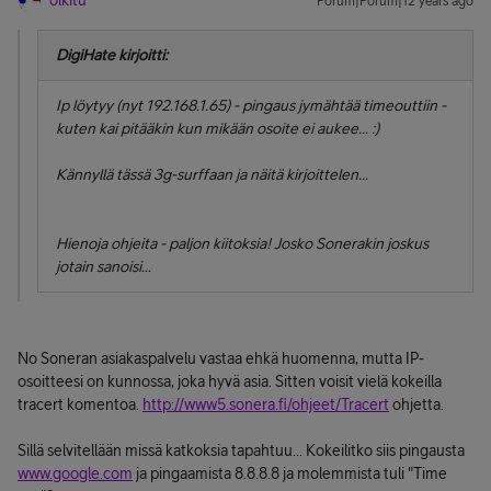
olkitu
Forum|Forum|12 years ago
DigiHate kirjoitti:
Ip löytyy (nyt 192.168.1.65) - pingaus jymähtää timeouttiin -
kuten kai pitääkin kun mikään osoite ei aukee... :)
Kännyllä tässä 3g-surffaan ja näitä kirjoittelen...
Hienoja ohjeita - paljon kiitoksia! Josko Sonerakin joskus
jotain sanoisi...
No Soneran asiakaspalvelu vastaa ehkä huomenna, mutta IP-
osoitteesi on kunnossa, joka hyvä asia. Sitten voisit vielä kokeilla
tracert komentoa.
http://www5.sonera.fi/ohjeet/Tracert
ohjetta.
Sillä selvitellään missä katkoksia tapahtuu... Kokeilitko siis pingausta
www.google.com
ja pingaamista 8.8.8.8 ja molemmista tuli "Time