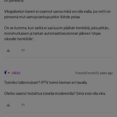
on pimeenä.
Vikapalvelun kaveri ei osannut sanoa mikä voi olla vialla, jos netti on
pimeenä mut samoja lankoja pitkin Viihde pelaa.
On se kumma, kun sieltä ei saa luurin päähän henkilöä, joka pitkän,
monimutkaisen ja tarkan automaattiseulonnan jälkeen 'ohjaa
oikealle henkilölle'...
olkitu
Forum|Forum|12 years ago
Toimiiko tallennukset? IPTV toimii hieman eri tavalla.
Oletko saanut testattua toisella modeemilla? Siinä voisi olla vika.