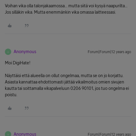
Voihan vika olla talonjakaamossa... mutta siitä voi kysyä naapurilta...
Jos silläkin vika. Mutta enemmänkin vika omassa laitteessasi.
Anonymous
Forum|Forum|12 years ago
A
Moi DigiHate!
Näyttäisi että alueella on ollut ongelmaa, mutta se on jo korjattu.
Asiasta kannattaa ehdottomasti jättää vikailmoitus omien sivujen
kautta tai soittamalla vikapalveluun 0206 90101, jos tuo ongelma ei
poistu.
Anonymous
Forum|Forum|12 years ago
A