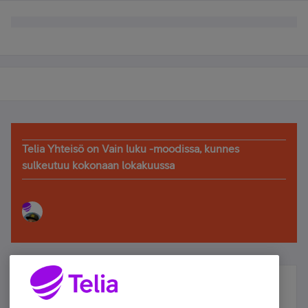
Telia Yhteisö on Vain luku -moodissa, kunnes
sulkeutuu kokonaan lokakuussa
Älä jää paitsi – osallistu ja voita!