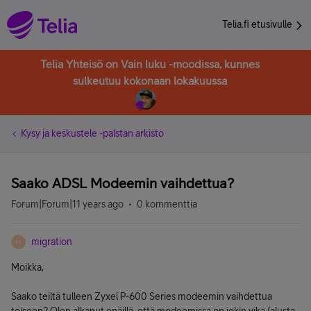
Telia.fi etusivulle
Telia Yhteisö on Vain luku -moodissa, kunnes
sulkeutuu kokonaan lokakuussa
Kysy ja keskustele -palstan arkisto
Saako ADSL Modeemin vaihdettua?
Forum|Forum|11 years ago
0 kommenttia
migration
M
Moikka,
Saako teiltä tulleen Zyxel P-600 Series modeemin vaihdettua