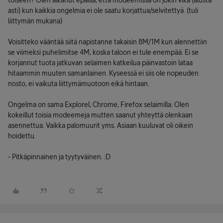
toiseen? Olen alkanut epäillä, että modeemissa on jokin vika (alusta
asti) kun kaikkia ongelmia ei ole saatu korjattua/selvitettyä. (tuli
liittymän mukana)
Voisitteko vääntää siitä napistanne takaisin 8M/1M kun alennettiin
se viimeksi puhelimitse 4M, koska taloon ei tule enempää. Ei se
korjannut tuota jatkuvan selaimen katkeilua päinvastoin lataa
hitaammin muuten samanlainen. Kyseessä ei siis ole nopeuden
nosto, ei vaikuta liittymämuotoon eikä hintaan.
Ongelma on sama Explorel, Chrome, Firefox selaimilla. Olen
kokeillut toisia modeemeja mutten saanut yhteyttä olenkaan
asennettua. Vaikka palomuurit yms. Asiaan kuuluvat oli oikein
hoidettu.
- Pitkäpinnainen ja tyytyväinen. :D