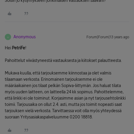
Soisin jo kysymykseen jonkinlaisen vastauksen saavani?
Anonymous
Forum|Forum|13 years ago
A
Hei
PetriFe
!
Pahoittelut viivästyneestä vastauksesta ja kiitokset palautteesta.
Mukava kuulla, että tarjouksemme kiinnostaa ja olet valmis
tilaamaan verkosta. Erinomainen tarjouksemme ei ole
määräaikainen jos tilaat pelkän Sopiva-liittymän. Jos haluat tilata
myös uuden laitteen, on laitteella 24 kk sopimus. Pahoittelemme,
että linkki ei ole toiminut. Korjasimme asian ja nyt tarjousehtolinkki
toimii. Tarjousaika on ollut 2.4. asti, mutta jos toimit nopeasti saat
tarjouksen vielä verkosta. Tarvittaessa voit olla myös yhteydessä
suoraan Yritysasiakaspalveluumme 0200 18818.