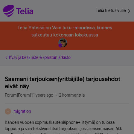
Telia.fi etusivulle
Telia Yhteisö on Vain luku -moodissa, kunnes
sulkeutuu kokonaan lokakuussa
Kysy ja keskustele -palstan arkisto
Saamani tarjouksen(yrittäjille) tarjousehdot
eivät näy
Forum|Forum|11 years ago
2 kommenttia
migration
M
Kahden vuoden sopimuskauteni(iphone+liittymä) on tulossa
loppuun ja sain tekstiviestitse tarjouksen, jossa ensimmäisen 6kk