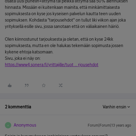
osalta uusi puhelin+liittymä tai pelkkä liittymä saa 50% alennuksen
hinnasta. Missään ei kuitenkaan mainita, että minkämittaisesta
sopimuksesta on kyse jos kyseisen palvelun kautta teen uuden
sopimuksen. Kohdasta "tarjousehdot" on tullut liki viikon ajan joka
yrityksellä esille sivu, jossa sanotaan että on väliaikainen häiriö.
Olen kiinnostunut tarjouksesta ja oletan, että on kyse 24kk
sopimuksesta, mutta en ole halukas tekemään sopimusta jossen
kykene ehtoja katsomaan.
Sivu, joka ei näy on:
https://www4.sonera.fi/yrittajille/tuot ... rjousehdot
2 kommenttia
Vanhin ensin
Anonymous
Forum|Forum|13 years ago
A