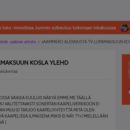
in luku -moodissa, kunnes sulkeutuu kokonaan lokakuussa
stele -palstan arkisto
sAAMMEKO ALENNUSTA TV LUPAMAKSUUN KO
AMAKSUUN KOSLA YLEHD
selukertaa
KOSSA VAIKKA KUULUIS NÄKYÄ EMME ME TÄÄLLÄ
U VALITETTAVASTI SONERTAN KAAPELIVERKKOON EI
AN MUU EI TARJOO KAAPELIYHTEYTTÄ MITÄ OLEN
Ä KAAPELISSA ILMAISENA MIKSI EI NÄY ??+( MIELELLÄÄN
Ä )