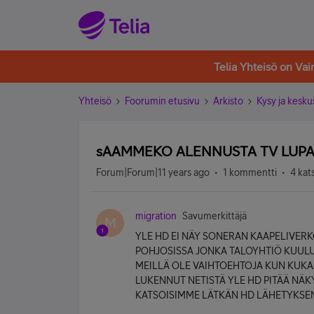
Telia Yhteisö on Va
Yhteisö
Foorumin etusivu
Arkisto
Kysy ja kesku
sAAMMEKO ALENNUSTA TV LUP
Forum|Forum|11 years ago
1 kommentti
4 kat
migration
Savumerkittäjä
M
YLE HD EI NÄY SONERAN KAAPELIVER
POHJOSISSA JONKA TALOYHTIÖ KUULU
MEILLÄ OLE VAIHTOEHTOJA KUN KUKA
LUKENNUT NETISTÄ YLE HD PITÄÄ NÄKY
KATSOISIMME LÄTKÄN HD LÄHETYKSEN