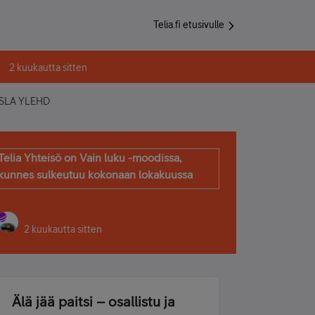
Telia.fi etusivulle
2 kuukautta sitten
SLA YLEHD
Telia Yhteisö on Vain luku -moodissa,
kunnes sulkeutuu kokonaan lokakuussa
2 kuukautta sitten
Älä jää paitsi – osallistu ja