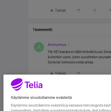
Tykkää
1 kommentti
Anonymous
A
Yle HD-kanava ei tällä hetkellä kuulu So
kuitenkin usein, joten suosittelen seura
Soneran toimesta voida antaa.
Tykkää
Käytämme sivustollamme evästeitä
Käytämme sivustollamme evästeitä ja vastaavia teknologioita kä
toiminnallisiin, tilastollisiin ja markkinointitarkoituksiin. Voit hallinn