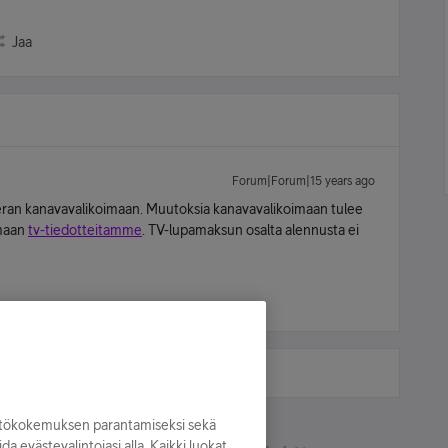
Jaa
Forum|Forum|15 years ago
neran kanavavalikoimaan. Muutoksia kanavavalikoimaan tulee
amaan
tv-tiedotteitamme
. TV-lupamaksun osalta alennusta ei
yttökokemuksen parantamiseksi sekä
oida evästevalintojasi alla. Kaikki luokat