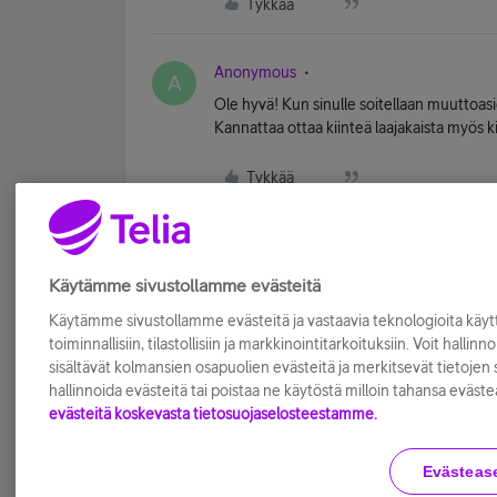
Tykkää
Anonymous
A
Ole hyvä! Kun sinulle soitellaan muuttoasi
Kannattaa ottaa kiinteä laajakaista myös 
Tykkää
Käytämme sivustollamme evästeitä
Käytämme sivustollamme evästeitä ja vastaavia teknologioita kä
toiminnallisiin, tilastollisiin ja markkinointitarkoituksiin. Voit hallinn
sisältävät kolmansien osapuolien evästeitä ja merkitsevät tietojen si
hallinnoida evästeitä tai poistaa ne käytöstä milloin tahansa eväste
evästeitä koskevasta tietosuojaselosteestamme.
Evästeas