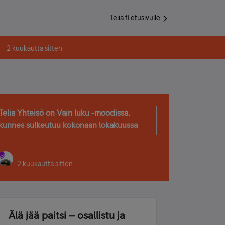
Telia.fi etusivulle
2 kuukautta sitten
Telia Yhteisö on Vain luku -moodissa,
kunnes sulkeutuu kokonaan lokakuussa
2 kuukautta sitten
Älä jää paitsi – osallistu ja