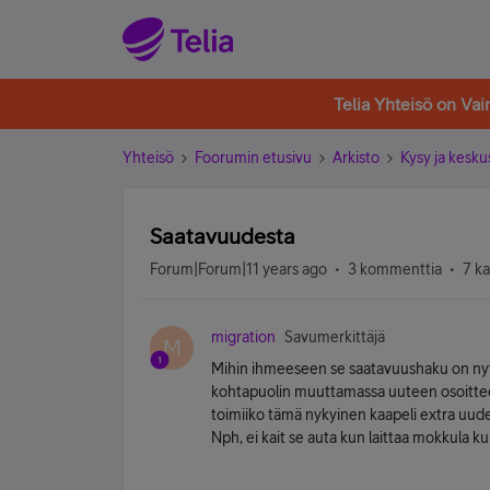
Telia Yhteisö on Va
Yhteisö
Foorumin etusivu
Arkisto
Kysy ja kesku
Saatavuudesta
Forum|Forum|11 years ago
3 kommenttia
7 k
migration
Savumerkittäjä
M
Mihin ihmeeseen se saatavuushaku on nyt 
kohtapuolin muuttamassa uuteen osoittees
toimiiko tämä nykyinen kaapeli extra uude
Nph, ei kait se auta kun laittaa mokkula k