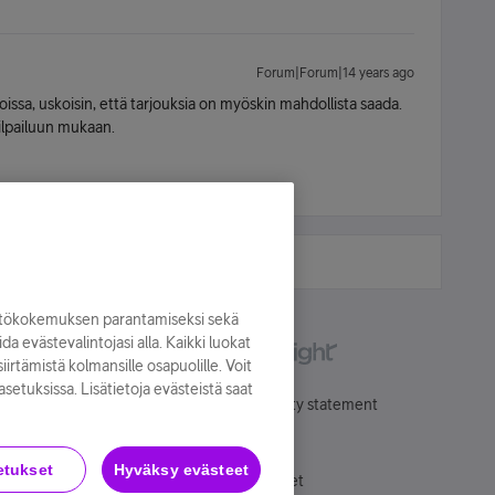
Forum|Forum|14 years ago
oissa, uskoisin, että tarjouksia on myöskin mahdollista saada.
kilpailuun mukaan.
yttökokemuksen parantamiseksi sekä
oida evästevalintojasi alla. Kaikki luokat
irtämistä kolmansille osapuolille. Voit
asetuksissa. Lisätietoja evästeistä saat
Käyttöehdot
Accessibility statement
etukset
Hyväksy evästeet
Evästeasetukset