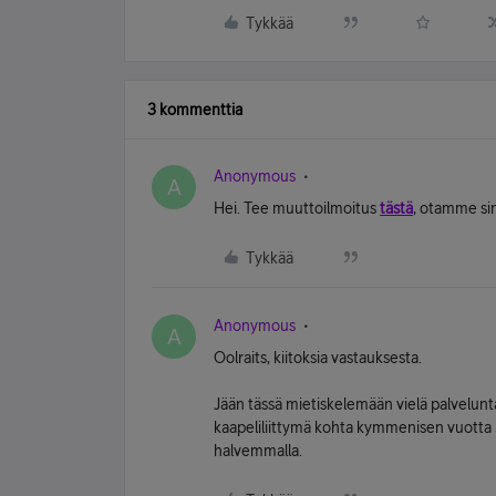
Tykkää
3 kommenttia
Anonymous
A
Hei. Tee muuttoilmoitus
tästä
, otamme si
Tykkää
Anonymous
A
Oolraits, kiitoksia vastauksesta.
Jään tässä mietiskelemään vielä palvelunta
kaapeliliittymä kohta kymmenisen vuotta 38
halvemmalla.