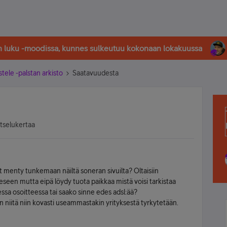
in luku -moodissa, kunnes sulkeutuu kokonaan lokakuussa
stele -palstan arkisto
Saatavuudesta
atselukertaa
menty tunkemaan näiltä soneran sivuilta? Oltaisiin
een mutta eipä löydy tuota paikkaa mistä voisi tarkistaa
ssa osoitteessa tai saako sinne edes adsl:ää?
un niitä niin kovasti useammastakin yrityksestä tyrkytetään.