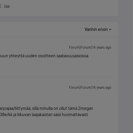
Jaa
Vanhin ensin
Forum|Forum|14 years ago
nuun yhteyttä uuden osoitteen saatavuusasioissa.
Forum|Forum|14 years ago
rjoajaa/liittymää, sillä minulla on ollut tämä 2megan
e/kk ja liikuvan laajakaistan saisi huomattavasti