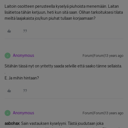
Laitoin osoitteen perusteella kyselyä piuhoista menemään. Laitan
lisätietoa tähän ketjuun, heti kun sitä saan. Olihan tarkoituksesi tilata
meiltä laajakaista jos/kun piuhat tullaan korjaamaan?
Anonymous
Forum|Forum|13 years ago
A
Sitähän tässä nyt on yritetty saada selville että saako tänne sellaista.
.
E. Ja mihin hintaan?
Anonymous
Forum|Forum|13 years ago
A
aabohax
: Sain vastauksen kyselyyni. Tästä joudutaan joka