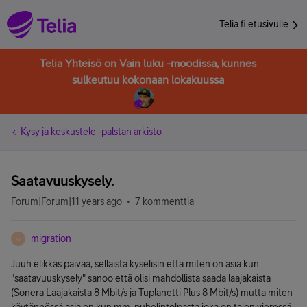
Telia.fi etusivulle
Telia Yhteisö on Vain luku -moodissa, kunnes
sulkeutuu kokonaan lokakuussa
Kysy ja keskustele -palstan arkisto
Saatavuuskysely.
Forum|Forum|11 years ago
7 kommenttia
migration
M
Juuh elikkäs päivää, sellaista kyselisin että miten on asia kun
"saatavuuskysely" sanoo että olisi mahdollista saada laajakaista
(Sonera Laajakaista 8 Mbit/s ja Tuplanetti Plus 8 Mbit/s) mutta miten