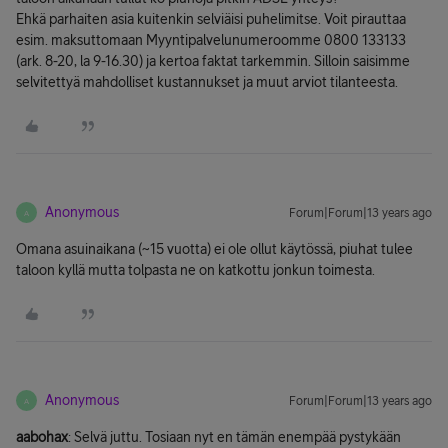
Ehkä parhaiten asia kuitenkin selviäisi puhelimitse. Voit pirauttaa
esim. maksuttomaan Myyntipalvelunumeroomme 0800 133133
(ark. 8-20, la 9-16.30) ja kertoa faktat tarkemmin. Silloin saisimme
selvitettyä mahdolliset kustannukset ja muut arviot tilanteesta.
Anonymous
Forum|Forum|13 years ago
A
Omana asuinaikana (~15 vuotta) ei ole ollut käytössä, piuhat tulee
taloon kyllä mutta tolpasta ne on katkottu jonkun toimesta.
Anonymous
Forum|Forum|13 years ago
A
aabohax
: Selvä juttu. Tosiaan nyt en tämän enempää pystykään