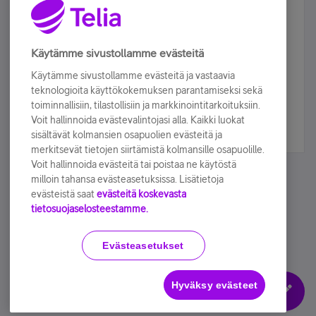
Älä jää paitsi – osallistu ja voita!
Tilaa Telian uutiskirje ja olet mukana arvonnassa.
Käytämme sivustollamme evästeitä
Samalla saat parhaat asiakasedut suoraan
Käytämme sivustollamme evästeitä ja vastaavia
sähköpostiisi.
teknologioita käyttökokemuksen parantamiseksi sekä
toiminnallisiin, tilastollisiin ja markkinointitarkoituksiin.
Voit hallinnoida evästevalintojasi alla. Kaikki luokat
Tilaa nyt
sisältävät kolmansien osapuolien evästeitä ja
merkitsevät tietojen siirtämistä kolmansille osapuolille.
Voit hallinnoida evästeitä tai poistaa ne käytöstä
milloin tahansa evästeasetuksissa. Lisätietoja
evästeistä saat
evästeitä koskevasta
tietosuojaselosteestamme.
Käyttöehdot
Accessibility statement
Evästeasetukset
Hyväksy evästeet
Evästeasetukset