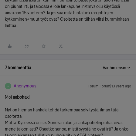
käytännössä asia on kun mm. puhelintolpasta joka on talon vieressä
on piuhat irti, ja taloossa ei ole lankapuhelin/tmvs ollu käytössä
ainakaan 15 vuoteen? Ja jos saa mitä hintaluokkaa johtojen
kytkeminen+muut työt ovat? Osoitetta en tähän viitsi kumminkaan
laittaa..
7 kommenttia
Vanhin ensin
Anonymous
Forum|Forum|13 years ago
A
Moi
aabohax
!
Nyt on hieman hankala tehdä tarkempaa selvitystä, ilman tätä
osoitetta.
Mutta. Kyseessä on siis Soneran alue ja lankapuhelinpiuhat eivät
mene taloon asti? Osaatko sanoa, mistä syystä ne ovat irti? Ja onko
taloon aikanaan tullut ko piuhoja pitkin ADSL yhteys?