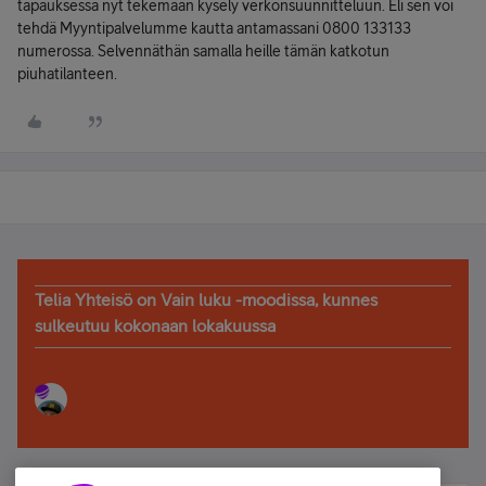
tapauksessa nyt tekemään kysely verkonsuunnitteluun. Eli sen voi
tehdä Myyntipalvelumme kautta antamassani 0800 133133
numerossa. Selvennäthän samalla heille tämän katkotun
piuhatilanteen.
Telia Yhteisö on Vain luku -moodissa, kunnes
sulkeutuu kokonaan lokakuussa