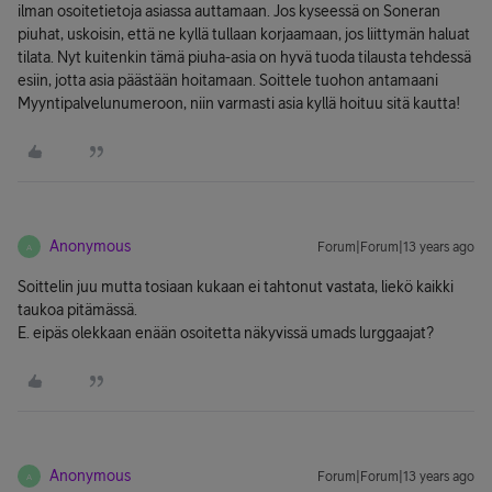
ilman osoitetietoja asiassa auttamaan. Jos kyseessä on Soneran
piuhat, uskoisin, että ne kyllä tullaan korjaamaan, jos liittymän haluat
tilata. Nyt kuitenkin tämä piuha-asia on hyvä tuoda tilausta tehdessä
esiin, jotta asia päästään hoitamaan. Soittele tuohon antamaani
Myyntipalvelunumeroon, niin varmasti asia kyllä hoituu sitä kautta!
Anonymous
Forum|Forum|13 years ago
A
Soittelin juu mutta tosiaan kukaan ei tahtonut vastata, liekö kaikki
taukoa pitämässä.
E. eipäs olekkaan enään osoitetta näkyvissä umads lurggaajat?
Anonymous
Forum|Forum|13 years ago
A