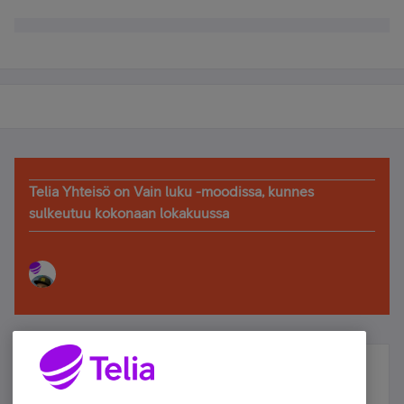
Telia Yhteisö on Vain luku -moodissa, kunnes
sulkeutuu kokonaan lokakuussa
Älä jää paitsi – osallistu ja voita!