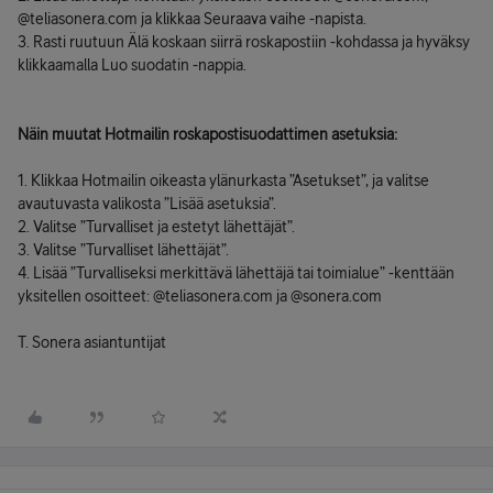
@teliasonera.com ja klikkaa Seuraava vaihe -napista.
3. Rasti ruutuun Älä koskaan siirrä roskapostiin -kohdassa ja hyväksy
klikkaamalla Luo suodatin -nappia.
Näin muutat Hotmailin roskapostisuodattimen asetuksia:
1. Klikkaa Hotmailin oikeasta ylänurkasta ”Asetukset”, ja valitse
avautuvasta valikosta ”Lisää asetuksia”.
2. Valitse ”Turvalliset ja estetyt lähettäjät”.
3. Valitse ”Turvalliset lähettäjät”.
4. Lisää ”Turvalliseksi merkittävä lähettäjä tai toimialue” -kenttään
yksitellen osoitteet: @teliasonera.com ja @sonera.com
T. Sonera asiantuntijat