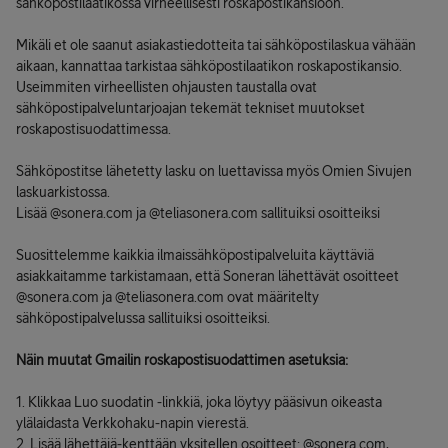
sähköpostilaatikossa virheellisesti roskapostikansioon.
Mikäli et ole saanut asiakastiedotteita tai sähköpostilaskua vähään
aikaan, kannattaa tarkistaa sähköpostilaatikon roskapostikansio.
Useimmiten virheellisten ohjausten taustalla ovat
sähköpostipalveluntarjoajan tekemät tekniset muutokset
roskapostisuodattimessa.
Sähköpostitse lähetetty lasku on luettavissa myös Omien Sivujen
laskuarkistossa.
Lisää @sonera.com ja @teliasonera.com sallituiksi osoitteiksi
Suosittelemme kaikkia ilmaissähköpostipalveluita käyttäviä
asiakkaitamme tarkistamaan, että Soneran lähettävät osoitteet
@sonera.com ja @teliasonera.com ovat määritelty
sähköpostipalvelussa sallituiksi osoitteiksi.
Näin muutat Gmailin roskapostisuodattimen asetuksia:
1. Klikkaa Luo suodatin -linkkiä, joka löytyy pääsivun oikeasta
ylälaidasta Verkkohaku-napin vierestä.
2. Lisää lähettäjä-kenttään yksitellen osoitteet: @sonera.com,