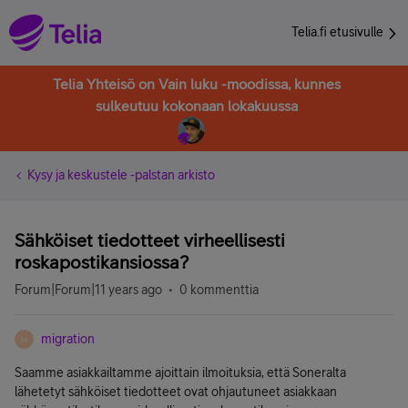
Telia.fi etusivulle
Telia Yhteisö on Vain luku -moodissa, kunnes
sulkeutuu kokonaan lokakuussa
Kysy ja keskustele -palstan arkisto
Sähköiset tiedotteet virheellisesti
roskapostikansiossa?
Forum|Forum|11 years ago
0 kommenttia
migration
M
Saamme asiakkailtamme ajoittain ilmoituksia, että Soneralta
lähetetyt sähköiset tiedotteet ovat ohjautuneet asiakkaan