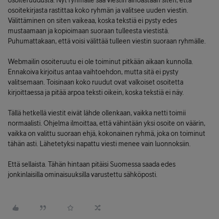
osoiteruudusta. Nyt ryhmälle saa viestin ainoastaan siten, että
osoitekirjasta rastittaa koko ryhmän ja valitsee uuden viestin.
Välittäminen on siten vaikeaa, koska tekstiä ei pysty edes
mustaamaan ja kopioimaan suoraan tulleesta viestistä.
Puhumattakaan, että voisi välittää tulleen viestin suoraan ryhmälle.
Webmailin osoiteruutu ei ole toiminut pitkään aikaan kunnolla.
Ennakoiva kirjoitus antaa vaihtoehdon, mutta sitä ei pysty
valitsemaan. Toisinaan koko ruudut ovat valkoiset osoitetta
kirjoittaessa ja pitää arpoa teksti oikein, koska tekstiä ei näy.
Tällä hetkellä viestit eivät lähde ollenkaan, vaikka netti toimii
normaalisti. Ohjelma ilmoittaa, että vähintään yksi osoite on väärin,
vaikka on valittu suoraan ehjä, kokonainen ryhmä, joka on toiminut
tähän asti. Lähetetyksi napattu viesti menee vain luonnoksiin.
Että sellaista. Tähän hintaan pitäisi Suomessa saada edes
jonkinlaisilla ominaisuuksilla varustettu sähköposti.