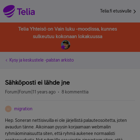
Telia.fi etusivulle
Telia Yhteisö on Vain luku -moodissa, kunnes
sulkeutuu kokonaan lokakuussa
Kysy ja keskustele -palstan arkisto
Sähköposti ei lähde jne
Forum|Forum|11 years ago
8 kommenttia
migration
M
Hep. Soneran nettisivuilla ei ole järjellistä palauteosoitetta, joten
avaudun tänne. Aikoinaan pyysin korjaamaan webmailin
ryhmäominaisuutta siten, että ryhmä aukenee normaalisti