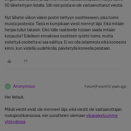
50 lähetettyjen listalla. Silti viisi postia ei ole vastaanottanut viestiä.
Nyt lähetin viikon välein postin tiettyyn osoitteeseen, joka toimii
muista posteista. Tästä ei kumpikaan viesti mennyt läpi. Eikä mitään
herjaa tullut takaisin. Eikö tälle raakileelle tosiaan saada mitään
korjausta? Edelleen ennakoiva osoitteen syöttö toimii, mutta
esitettyä osoitetta ei saa valittua. Ei voi olla selaimesta eikä koneesta
kiinni, kun viidellä uudehkolla, päivitetyllä koneella pelataan.
Anonymous
Forum|Forum|12 years ago
A
Hei Velsuk,
Mikäli viestit eivät ole menneet läpi, eikä viestit ole vastaanottajan
roskapostikansiossa, niin suosittelen olemaan
vikapalveluumme
yhteydessä
.