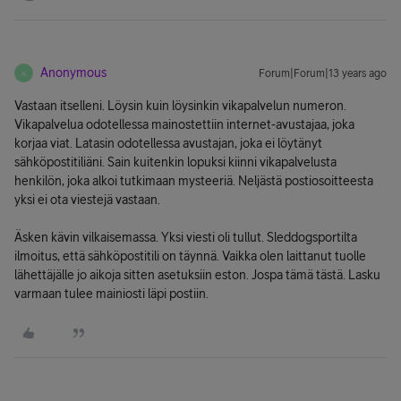
Anonymous
Forum|Forum|13 years ago
A
Vastaan itselleni. Löysin kuin löysinkin vikapalvelun numeron.
Vikapalvelua odotellessa mainostettiin internet-avustajaa, joka
korjaa viat. Latasin odotellessa avustajan, joka ei löytänyt
sähköpostitiliäni. Sain kuitenkin lopuksi kiinni vikapalvelusta
henkilön, joka alkoi tutkimaan mysteeriä. Neljästä postiosoitteesta
yksi ei ota viestejä vastaan.
Äsken kävin vilkaisemassa. Yksi viesti oli tullut. Sleddogsportilta
ilmoitus, että sähköpostitili on täynnä. Vaikka olen laittanut tuolle
lähettäjälle jo aikoja sitten asetuksiin eston. Jospa tämä tästä. Lasku
varmaan tulee mainiosti läpi postiin.