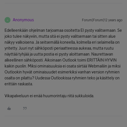
Anonymous
Forum|Forum|12 years ago
A
Edelleenkään ohjelman tarjoamaa osoitetta EI pysty valitsemaan. Se
joko tulee näkyviin, mutta sitä ei pysty valitsemaan tai sitten alue
näkyy valkoisena. Ja seitsemällä koneella, kolmella eri selaimella on
yritetty. Juuri nyt sähköposti periaatteessa aukeaa, mutta ruutu
näyttää tyhjää ja uutta postia ei pysty aloittamaan. Naurettavan
alkeellinen sähköposti. Aikoinaan Outlook toimi ERITTÄIN HYVIN
kaikin puolin. Miksi ominaisuuksia ei osata siirtää Webmailiin ja miksi
Outlookin hyvät ominaisuudet esimerkiksi vanhan version ryhmien
osalta on pilattu? Uudessa Outlookissa ryhmien teko ja käsittely on
erittäin raskasta.
Vikapalveluun ei enää huumorintaju riitä sukkuloida.