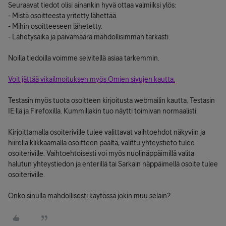
Seuraavat tiedot olisi ainankin hyvä ottaa valmiiksi ylös:
- Mistä osoitteesta yritetty lähettää.
- Mihin osoitteeseen lähetetty.
- Lähetysaika ja päivämäärä mahdollisimman tarkasti.
Noilla tiedoilla voimme selvitellä asiaa tarkemmin.
Voit jättää vikailmoituksen myös Omien sivujen kautta.
Testasin myös tuota osoitteen kirjoitusta webmailin kautta. Testasin
IE:llä ja Firefoxilla. Kummillakin tuo näytti toimivan normaalisti.
Kirjoittamalla osoiteriville tulee valittavat vaihtoehdot näkyviin ja
hiirellä klikkaamalla osoitteen päältä, valittu yhteystieto tulee
osoiteriville. Vaihtoehtoisesti voi myös nuolinäppäimillä valita
halutun yhteystiedon ja enterillä tai Sarkain näppäimellä osoite tulee
osoiteriville.
Onko sinulla mahdollisesti käytössä jokin muu selain?