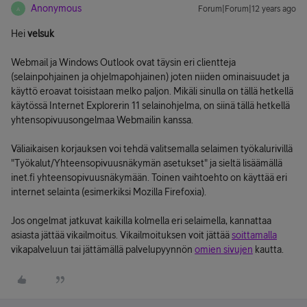
Anonymous
Forum|Forum|12 years ago
A
Hei
velsuk
Webmail ja Windows Outlook ovat täysin eri clientteja
(selainpohjainen ja ohjelmapohjainen) joten niiden ominaisuudet ja
käyttö eroavat toisistaan melko paljon. Mikäli sinulla on tällä hetkellä
käytössä Internet Explorerin 11 selainohjelma, on siinä tällä hetkellä
yhtensopivuusongelmaa Webmailin kanssa.
Väliaikaisen korjauksen voi tehdä valitsemalla selaimen työkalurivillä
"Työkalut/Yhteensopivuusnäkymän asetukset" ja sieltä lisäämällä
inet.fi yhteensopivuusnäkymään. Toinen vaihtoehto on käyttää eri
internet selainta (esimerkiksi Mozilla Firefoxia).
Jos ongelmat jatkuvat kaikilla kolmella eri selaimella, kannattaa
asiasta jättää vikailmoitus. Vikailmoituksen voit jättää
soittamalla
vikapalveluun tai jättämällä palvelupyynnön
omien sivujen
kautta.