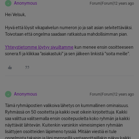
Anonymous
Forum|Forum|12 years ago
A
Hei Velsuk,
Hyvä että löysit vikapalvelun numeron jo ja sait asian selvitettäväksi.
Toivotaan että ongelma saadaan ratkaistua mahdollisimman pian.
Yhteystietomme löytyy sivuiltamme
kun menee ensin osoitteeseen
sonera.fi ja klikkaa "asiakastuki" ja sen jälkeen linkistä "soita meille".
Anonymous
Forum|Forum|12 years ago
A
Tämä ryhmäpostien valikoiva lähetys on kummallinen ominaisuus.
Ryhmässä on 50 osoitetta ja kaikki ovat oikein kirjoitettuja. Kaikki
saa valittua valitsemalla ensin osoitepuolelta koko ryhmän ja kaikki
näyttävät lähtevän. Kuitenkin varsinkin viimeisimpien ryhmään
lisättyjen osoitteiden läpimeno tyssää. Mitään viestiä ei tule
ongelmista takaisin ja läpi menneillä vastaanottajillakin näkyy kaikki