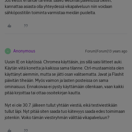
Jos viestit ei lähde tai eivät saavu webmail palvelussa oikein,
kannattaa asiasta olla yhteydessä vikapalveluun niin voidaan
sähköpostitilin toiminta varmistaa meidän puolelta.
Anonymous
Forum|Forum|13 years ago
A
Uusin IE on käytössä. Chromea käyttäisin, jos sillä saisi liitteet auki.
Käytän viitä konetta ja kaikissa sama tilanne. Ctrl-mustaamista olen
käyttänyt aiemmin, mutta se jätti osan valitsematta. Javat ja Flashit
päivitän tiheään. Myös vaimon ja lasten posteissa on sama
ominaisuus. Ennakoivaa ei pysty käyttämään ollenkaan, vaan kaikki
pitää kirjoittaa tai ottaa osoitekirjan kautta.
Nyt ei ole 30.7. jälkeen tullut yhtään viestiä, eikä testiviestikään
tullut läpi. Nyt pitää siten saada tuo kätevyys saada edes toimimaan
jotenkin. Voiko tämän viestiryhmän välittää vikapalveluun?