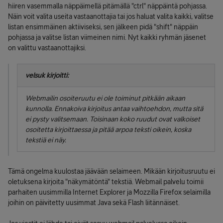
hiiren vasemmalla näppäimellä pitämällä "ctrl" näppäintä pohjassa.
Näin voit valita useita vastaanottajia tai jos haluat valita kaikki, valitse
listan ensimmäinen aktiiviseksi, sen jälkeen pidä "shift" näppäin
pohjassa ja valitse listan viimeinen nimi. Nyt kaikki ryhmän jäsenet
on valittu vastaanottajiksi.
velsuk kirjoitti:
Webmailin osoiteruutu ei ole toiminut pitkään aikaan
kunnolla. Ennakoiva kirjoitus antaa vaihtoehdon, mutta sitä
ei pysty valitsemaan. Toisinaan koko ruudut ovat valkoiset
osoitetta kirjoittaessa ja pitää arpoa teksti oikein, koska
tekstiä ei näy.
Tämä ongelma kuulostaa jäävään selaimeen. Mikään kirjoitusruutu ei
oletuksena kirjoita "näkymätöntä" tekstiä. Webmail palvelu toimii
parhaiten uusimmilla Internet Explorer ja Mozzilla Firefox selaimilla
joihin on päivitetty uusimmat Java sekä Flash liitännäiset.