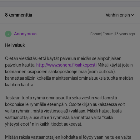
8 kommenttia
Vanhin ensin
Anonymous
Forum|Forum|13 years ago
A
Hei
velsuk
Oletan viestistäsi että käytät palvelua meidän selainpohjaisen
palvelun kautta.
http://www.sonera.fi/sahkoposti
Mikäli käytät jotain
kolmannen osapuolen sähköpostiohjelmaa (esim outlook),
kannattaa silloin kokeilla mainitsemiasi ominaisuuksia tuolta meidän
laatikon kautta.
Testasin tuota ryhmä ominaisuutta sekä viestin välittämistä
kokonaiselle ryhmälle eteenpäin. Osoitekirjan aukaistaessa voit
valita ryhmän, mistä viestinsaaja(t) valitaan. Mikäli haluat lisätä
vastaanottajia useista eri ryhmistä, kannattaa valita "kaikki
yhteystiedot" niin kaikki tiedot aukeavat.
Mitään raksia vastaanottajien kohdalta ei löydy vaan ne tulee valita