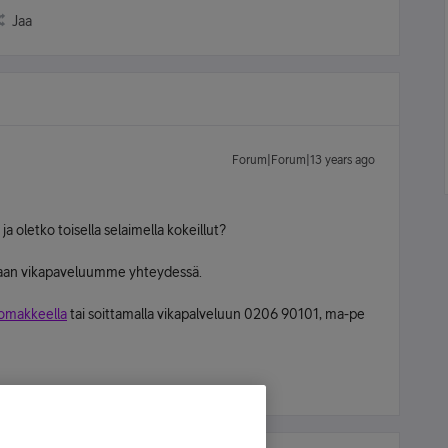
Jaa
Forum|Forum|13 years ago
ja oletko toisella selaimella kokeillut?
emaan vikapaveluumme yhteydessä.
lomakkeella
tai soittamalla vikapalveluun 0206 90101, ma-pe