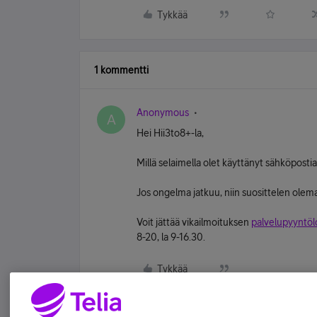
Tykkää
1 kommentti
Anonymous
A
Hei Hii3to8+-la,
Millä selaimella olet käyttänyt sähköpostia 
Jos ongelma jatkuu, niin suosittelen ol
Voit jättää vikailmoituksen
palvelupyyntö
8-20, la 9-16.30.
Tykkää