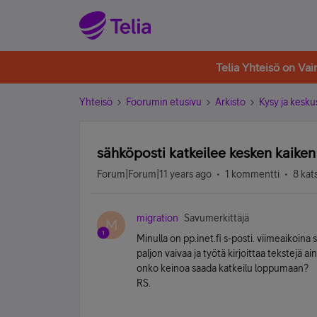
Telia Yhteisö on Va
Yhteisö
Foorumin etusivu
Arkisto
Kysy ja kesku
sähköposti katkeilee kesken kaiken
Forum|Forum|11 years ago
1 kommentti
8 kat
migration
Savumerkittäjä
M
Minulla on pp.inet.fi s-posti. viimeaikoina
paljon vaivaa ja työtä kirjoittaa tekstejä a
onko keinoa saada katkeilu loppumaan?
RS.