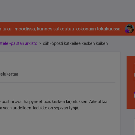
in luku -moodissa, kunnes sulkeutuu kokonaan lokakuussa
stele -palstan arkisto
sähköposti katkeilee kesken kaiken
selukertaa
 s-postini ovat häipyneet pois kesken kirjoituksen. Aiheuttaa
ina vaan uudelleen. laatikko on sopivan tyhjä.