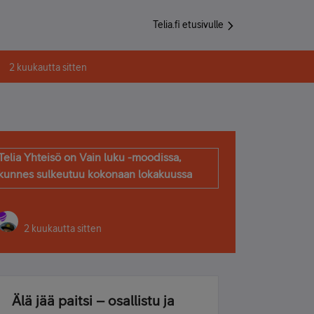
Telia.fi etusivulle
2 kuukautta sitten
Telia Yhteisö on Vain luku -moodissa,
kunnes sulkeutuu kokonaan lokakuussa
2 kuukautta sitten
Älä jää paitsi – osallistu ja