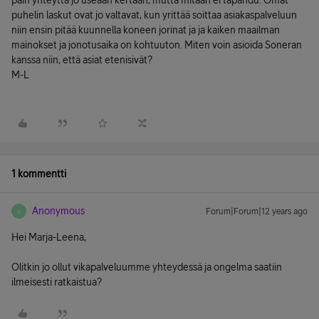
päin yhteyttä jo useaan kertaan, mutta mitään ei tapahdu. Omat
puhelin laskut ovat jo valtavat, kun yrittää soittaa asiakaspalveluun
niin ensin pitää kuunnella koneen jorinat ja ja kaiken maailman
mainokset ja jonotusaika on kohtuuton. Miten voin asioida Soneran
kanssa niin, että asiat etenisivät?
M-L
1 kommentti
Anonymous
Forum|Forum|12 years ago
A
Hei Marja-Leena,
Olitkin jo ollut vikapalveluumme yhteydessä ja ongelma saatiin
ilmeisesti ratkaistua?