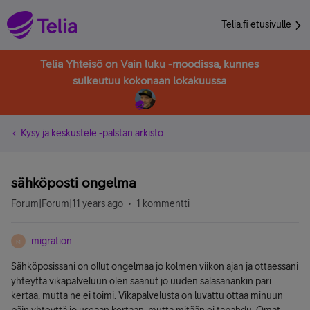
Telia.fi etusivulle
Telia Yhteisö on Vain luku -moodissa, kunnes
sulkeutuu kokonaan lokakuussa
Kysy ja keskustele -palstan arkisto
sähköposti ongelma
Forum|Forum|11 years ago
1 kommentti
migration
M
Sähköposissani on ollut ongelmaa jo kolmen viikon ajan ja ottaessani
yhteyttä vikapalveluun olen saanut jo uuden salasanankin pari
kertaa, mutta ne ei toimi. Vikapalvelusta on luvattu ottaa minuun