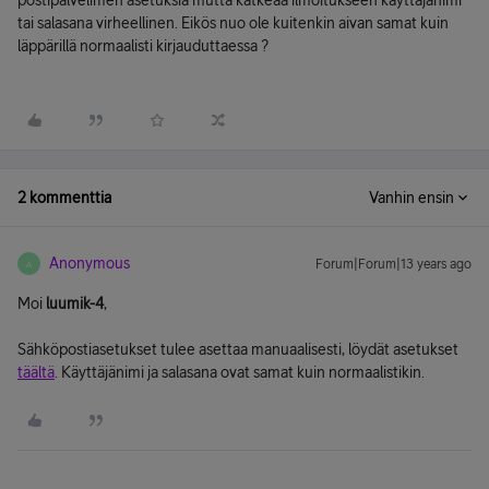
postipalvelimen asetuksia mutta katkeaa ilmoitukseen käyttäjänimi
tai salasana virheellinen. Eikös nuo ole kuitenkin aivan samat kuin
läppärillä normaalisti kirjauduttaessa ?
2 kommenttia
Vanhin ensin
Anonymous
Forum|Forum|13 years ago
A
Moi
luumik-4
,
Sähköpostiasetukset tulee asettaa manuaalisesti, löydät asetukset
täältä
. Käyttäjänimi ja salasana ovat samat kuin normaalistikin.