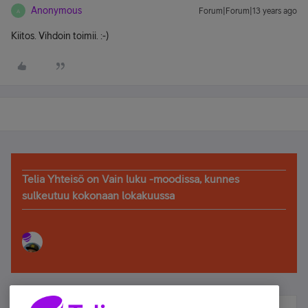
Anonymous
Forum|Forum|13 years ago
A
Kiitos. Vihdoin toimii. :-)
Telia Yhteisö on Vain luku -moodissa, kunnes
sulkeutuu kokonaan lokakuussa