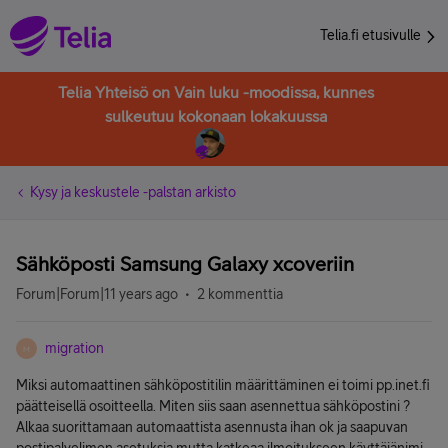
Telia.fi etusivulle
Telia Yhteisö on Vain luku -moodissa, kunnes
sulkeutuu kokonaan lokakuussa
Kysy ja keskustele -palstan arkisto
Sähköposti Samsung Galaxy xcoveriin
Forum|Forum|11 years ago
2 kommenttia
migration
M
Miksi automaattinen sähköpostitilin määrittäminen ei toimi pp.inet.fi
päätteisellä osoitteella. Miten siis saan asennettua sähköpostini ?
Alkaa suorittamaan automaattista asennusta ihan ok ja saapuvan