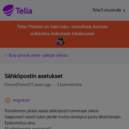
Telia.fi etusivulle
Telia Yhteisö on Vain luku -moodissa, kunnes
sulkeutuu kokonaan lokakuussa
Kysy ja keskustele -palstan arkisto
Sähköpostin asetukset
Forum|Forum|11 years ago
3 kommenttia
migration
M
Puhelimeen pitäisi saada sähköposti toimimaan oikein.
Saapuneet viestit tulee perille mutta viestejä ei pysty lähettämään.
Epäonnistuu aina.