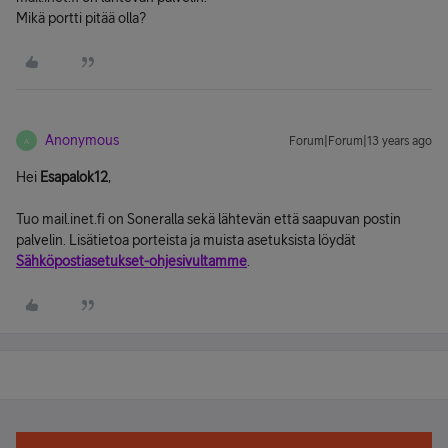
Mikä portti pitää olla?
Anonymous
Forum|Forum|13 years ago
A
Hei
Esapalok12
,
Tuo mail.inet.fi on Soneralla sekä lähtevän että saapuvan postin
palvelin. Lisätietoa porteista ja muista asetuksista löydät
Sähköpostiasetukset-ohjesivultamme
.