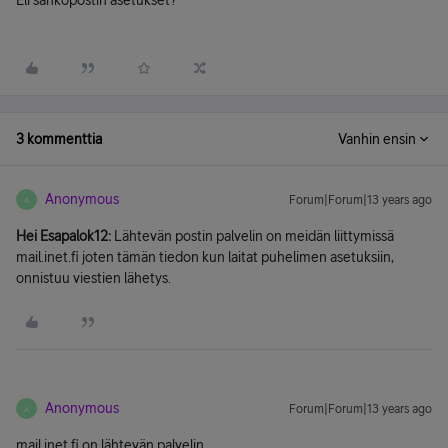
Eli sähköpostin asetukset?
3 kommenttia
Vanhin ensin
Anonymous
Forum|Forum|13 years ago
A
Hei Esapalok12:
Lähtevän postin palvelin on meidän liittymissä
mail.inet.fi joten tämän tiedon kun laitat puhelimen asetuksiin,
onnistuu viestien lähetys.
Anonymous
Forum|Forum|13 years ago
A
mail.inet.fi on lähtevän palvelin.