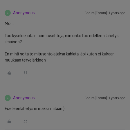
Anonymous
Forum|Forum|11 years ago
A
Moi ..
Tuo kyselee jotain toimitusehtoja, niin onko tuo edelleen lähetys
ilmainen?
En minä noita toimitusehtoja jaksa kahlata läpi kuten ei kukaan
muukaan tervejärkinen
Anonymous
Forum|Forum|11 years ago
A
Edelleenlähetys ei maksa mitään:)