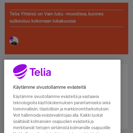
Telia Yhteisö on Vain luku -moodissa, kunnes
sulkeutuu kokonaan lokakuussa
Älä jää paitsi – osallistu ja voita!
Tilaa Telian uutiskirje ja olet mukana arvonnassa.
Käytämme sivustollamme evästeitä
Samalla saat parhaat asiakasedut suoraan
Käytämme sivustollamme evästeitä ja vastaavia
sähköpostiisi.
teknologioita käyttökokemuksen parantamiseksi sekä
toiminnallisiin, tilastollisiin ja markkinointitarkoituksiin.
Voit hallinnoida evästevalintojasi alla. Kaikki luokat
Tilaa nyt
sisältävät kolmansien osapuolien evästeitä ja
merkitsevät tietojen siirtämistä kolmansille osapuolille.