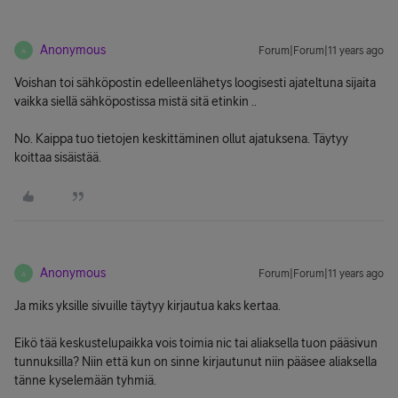
Anonymous
Forum|Forum|11 years ago
A
Voishan toi sähköpostin edelleenlähetys loogisesti ajateltuna sijaita
vaikka siellä sähköpostissa mistä sitä etinkin ..
No. Kaippa tuo tietojen keskittäminen ollut ajatuksena. Täytyy
koittaa sisäistää.
Anonymous
Forum|Forum|11 years ago
A
Ja miks yksille sivuille täytyy kirjautua kaks kertaa.
Eikö tää keskustelupaikka vois toimia nic tai aliaksella tuon pääsivun
tunnuksilla? Niin että kun on sinne kirjautunut niin pääsee aliaksella
tänne kyselemään tyhmiä.