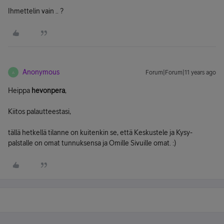
Ihmettelin vain .. ?
Anonymous
Forum|Forum|11 years ago
A
Heippa
hevonpera
,
Kiitos palautteestasi,
tällä hetkellä tilanne on kuitenkin se, että Keskustele ja Kysy-
palstalle on omat tunnuksensa ja Omille Sivuille omat. :)