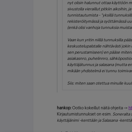
nyt olisin halunnut ottaa käyttöön m
sivustolla vieraillut pitkiin aikoihin
tunnistautumista - "yksillä tunnuksilla
rekisteröitymässä ja syöttämässä uud
(enkä olisi vanhoja tunnuksia muista
Vaan kun yritin niillä tunnuksilla pä
keskustelupalstalle nähtävästi jokin 
sen perustamiseen) en pääse mitenkää
asiakasnro, puhelinnro, sähköposti
käyttäjätunnus ja salasana (mutta en
mikään yhdistelmä ei tunnu toimiva
Siis: miten saan otettua minulle ku
hankop:
Ootko kokeillut näitä ohjeita ->
h
Kirjautumistunnukset on esim.
Soneralta s
käyttäjänimi -kenttään ja Salasana -kenttä