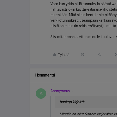
Vaan kun yritin niillä tunnuksilla päästä w
nähtävästi jokin käyttis-salasana-yhdiste
mitenkään. Mitä niihin kenttiin siis pitää 
verkkotunnukset, useampaan kertaan syöt
niistä on mihinkin rekisteröitynyt) - mutt
Siis: miten saan otettua minulle kuuluvan
Tykkää
1 kommentti
Anonymous
A
hankop kirjoitti:
Minulla on ollut Sonera laajakaista j