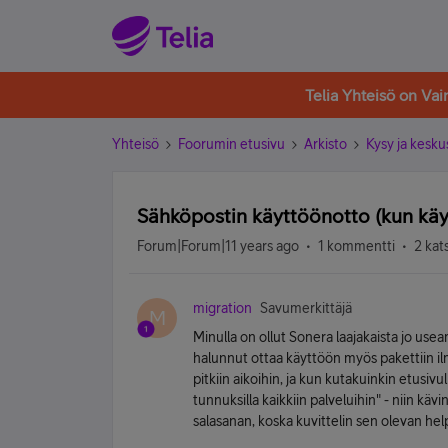
Telia Yhteisö on Va
Yhteisö
Foorumin etusivu
Arkisto
Kysy ja kesku
Sähköpostin käyttöönotto (kun käy
Forum|Forum|11 years ago
1 kommentti
2 kat
migration
Savumerkittäjä
M
Minulla on ollut Sonera laajakaista jo usea
halunnut ottaa käyttöön myös pakettiin ilma
pitkiin aikoihin, ja kun kutakuinkin etusiv
tunnuksilla kaikkiin palveluihin" - niin kä
salasanan, koska kuvittelin sen olevan hel