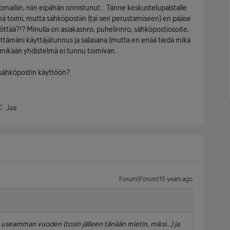
ebmailiin, niin eipähän onnistunut... Tänne keskustelupalstalle
lmä toimi, mutta sähköpostiin (tai sen perustamiseen) en pääse
syöttää?!? Minulla on asiakasnro, puhelinnro, sähköpostiosoite,
tämäni käyttäjätunnus ja salasana (mutta en enää tiedä mikä
a mikään yhdistelmä ei tunnu toimivan.
 sähköpostin käyttöön?
Jaa
Forum|Forum|15 years ago
o useamman vuoden (tosin jälleen tänään mietin, miksi...) ja