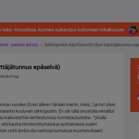
in luku -moodissa, kunnes sulkeutuu kokonaan lokakuussa
stele -palstan arkisto
Sähköpostin käyttöönotto (kun käyttäjätunnus ep
ttäjätunnus epäselvä)
selukertaa
mman vuoden (tosin jälleen tänään mietin, miksi...) ja nyt olisin
iseksi kuuluvan sähköpostin. En ole tällä sivustolla vieraillut
ulla mainostettiin verkkotunnus-tunnistautumista - "yksillä
vin sitä kautta rekisteröitymässä ja syöttämässä uuden
poin reitti (enkä olisi vanhoja tunnuksia muistanutkaan).