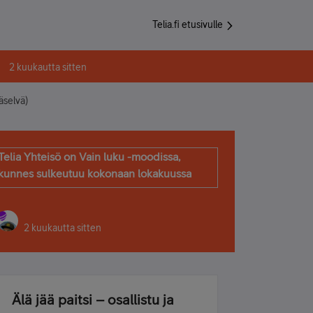
Telia.fi etusivulle
2 kuukautta sitten
äselvä)
Telia Yhteisö on Vain luku -moodissa,
kunnes sulkeutuu kokonaan lokakuussa
2 kuukautta sitten
Älä jää paitsi – osallistu ja