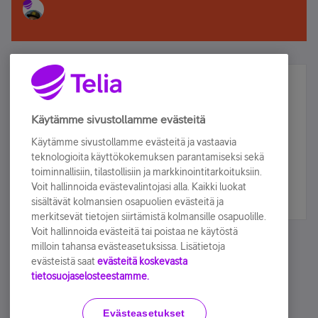
Älä jää paitsi – osallistu ja voita!
Tilaa Telian uutiskirje ja olet mukana arvonnassa.
Käytämme sivustollamme evästeitä
Samalla saat parhaat asiakasedut suoraan
Käytämme sivustollamme evästeitä ja vastaavia
sähköpostiisi.
teknologioita käyttökokemuksen parantamiseksi sekä
toiminnallisiin, tilastollisiin ja markkinointitarkoituksiin.
Voit hallinnoida evästevalintojasi alla. Kaikki luokat
Tilaa nyt
sisältävät kolmansien osapuolien evästeitä ja
merkitsevät tietojen siirtämistä kolmansille osapuolille.
Voit hallinnoida evästeitä tai poistaa ne käytöstä
milloin tahansa evästeasetuksissa. Lisätietoja
evästeistä saat
evästeitä koskevasta
tietosuojaselosteestamme.
Käyttöehdot
Accessibility statement
Evästeasetukset