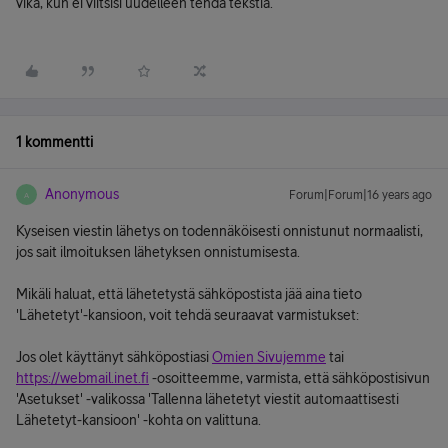
vika, kun ei viitsisi uudelleen tehdä tekstiä.
1 kommentti
Anonymous
Forum|Forum|16 years ago
A
Kyseisen viestin lähetys on todennäköisesti onnistunut normaalisti,
jos sait ilmoituksen lähetyksen onnistumisesta.
Mikäli haluat, että lähetetystä sähköpostista jää aina tieto
'Lähetetyt'-kansioon, voit tehdä seuraavat varmistukset:
Jos olet käyttänyt sähköpostiasi
Omien Sivujemme
tai
https://webmail.inet.fi
-osoitteemme, varmista, että sähköpostisivun
'Asetukset' -valikossa 'Tallenna lähetetyt viestit automaattisesti
Lähetetyt-kansioon' -kohta on valittuna.