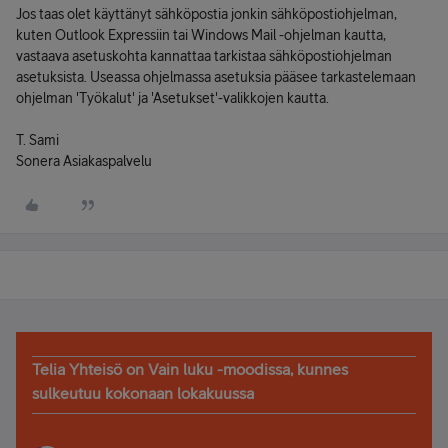
Jos taas olet käyttänyt sähköpostia jonkin sähköpostiohjelman,
kuten Outlook Expressiin tai Windows Mail -ohjelman kautta,
vastaava asetuskohta kannattaa tarkistaa sähköpostiohjelman
asetuksista. Useassa ohjelmassa asetuksia pääsee tarkastelemaan
ohjelman 'Työkalut' ja 'Asetukset'-valikkojen kautta.
T. Sami
Sonera Asiakaspalvelu
Telia Yhteisö on Vain luku -moodissa, kunnes
sulkeutuu kokonaan lokakuussa