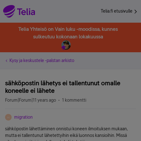
Telia.fi etusivulle
Telia Yhteisö on Vain luku -moodissa, kunnes
sulkeutuu kokonaan lokakuussa
Kysy ja keskustele -palstan arkisto
sähköpostin lähetys ei tallentunut omalle
koneelle ei lähete
Forum|Forum|11 years ago
1 kommentti
migration
M
sähköpostin lähettäminen onnistui koneen ilmoituksen mukaan,
mutta ei tallentunut lähetettyihin eikä luonnos kansioihin. Missä