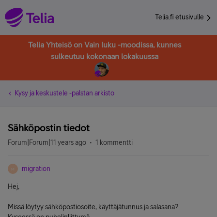
Telia.fi etusivulle
Telia Yhteisö on Vain luku -moodissa, kunnes
sulkeutuu kokonaan lokakuussa
Kysy ja keskustele -palstan arkisto
Sähköpostin tiedot
Forum|Forum|11 years ago
1 kommentti
migration
M
Hej,
Missä löytyy sähköpostiosoite, käyttäjätunnus ja salasana?