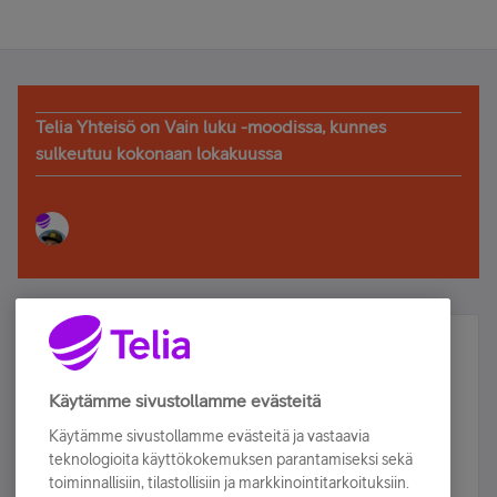
Telia Yhteisö on Vain luku -moodissa, kunnes
sulkeutuu kokonaan lokakuussa
Älä jää paitsi – osallistu ja voita!
Tilaa Telian uutiskirje ja olet mukana arvonnassa.
Käytämme sivustollamme evästeitä
Samalla saat parhaat asiakasedut suoraan
Käytämme sivustollamme evästeitä ja vastaavia
sähköpostiisi.
teknologioita käyttökokemuksen parantamiseksi sekä
toiminnallisiin, tilastollisiin ja markkinointitarkoituksiin.