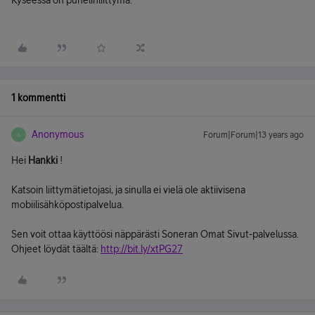
Kyseessä on puhelinliittymä.
1 kommentti
Anonymous
Forum|Forum|13 years ago
A
Hei
Hankki
!
Katsoin liittymätietojasi, ja sinulla ei vielä ole aktiivisena
mobiilisähköpostipalvelua.
Sen voit ottaa käyttöösi näppärästi Soneran Omat Sivut-palvelussa.
Ohjeet löydät täältä:
http://bit.ly/xtPG27