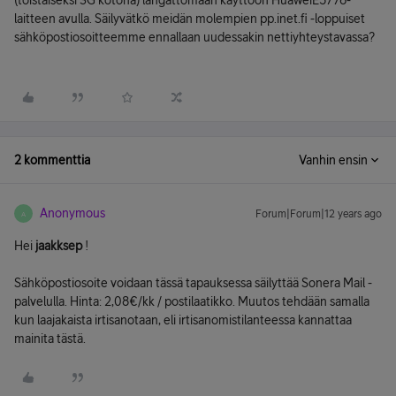
(toistaiseksi 3G kotona) langattomaan käyttöön HuaweiE5776-
laitteen avulla. Säilyvätkö meidän molempien pp.inet.fi -loppuiset
sähköpostiosoitteemme ennallaan uudessakin nettiyhteystavassa?
2 kommenttia
Vanhin ensin
Anonymous
Forum|Forum|12 years ago
A
Hei
jaakksep
!
Sähköpostiosoite voidaan tässä tapauksessa säilyttää Sonera Mail -
palvelulla. Hinta: 2,08€/kk / postilaatikko. Muutos tehdään samalla
kun laajakaista irtisanotaan, eli irtisanomistilanteessa kannattaa
mainita tästä.