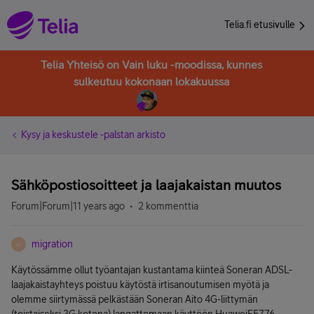
Telia.fi etusivulle
Telia Yhteisö on Vain luku -moodissa, kunnes
sulkeutuu kokonaan lokakuussa
Kysy ja keskustele -palstan arkisto
Sähköpostiosoitteet ja laajakaistan muutos
Forum|Forum|11 years ago
2 kommenttia
migration
M
Käytössämme ollut työantajan kustantama kiinteä Soneran ADSL-
laajakaistayhteys poistuu käytöstä irtisanoutumisen myötä ja
olemme siirtymässä pelkästään Soneran Aito 4G-liittymän