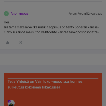
Anonymous
Forum|Forum|12 years ago
A
Hei,
siis tämä maksaa vaikka uusikin sopimus on tehty Soneran kanssa?
Onko siis ainoa maksuton vaihtoehto vaihtaa sähköpostiosoitetta?
Telia Yhteisö on Vain luku -moodissa, kunnes
sulkeutuu kokonaan lokakuussa