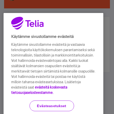
Älä jää paitsi – osallistu ja voita!
Tilaa Telian uutiskirje ja olet mukana arvonnassa.
Käytämme sivustollamme evästeitä
Samalla saat parhaat asiakasedut suoraan
Käytämme sivustollamme evästeitä ja vastaavia
sähköpostiisi.
teknologioita käyttökokemuksen parantamiseksi sekä
toiminnallisiin, tilastollisiin ja markkinointitarkoituksiin.
Voit hallinnoida evästevalintojasi alla. Kaikki luokat
Tilaa nyt
sisältävät kolmansien osapuolien evästeitä ja
merkitsevät tietojen siirtämistä kolmansille osapuolille.
Voit hallinnoida evästeitä tai poistaa ne käytöstä
milloin tahansa evästeasetuksissa. Lisätietoja
evästeistä saat
evästeitä koskevasta
tietosuojaselosteestamme.
Käyttöehdot
Accessibility statement
Evästeasetukset