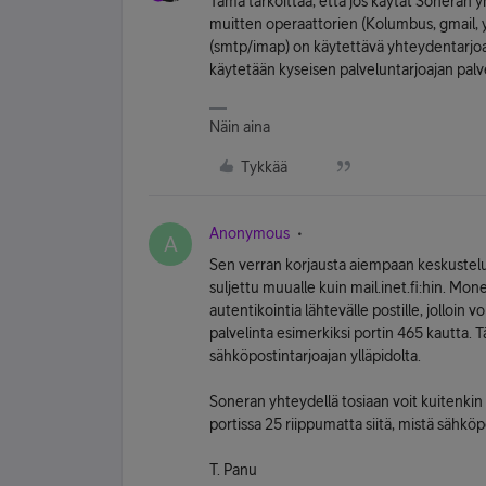
Tämä tarkoittaa, että jos käytät Soneran 
muitten operaattorien (Kolumbus, gmail, 
(smtp/imap) on käytettävä yhteydentarjoaj
käytetään kyseisen palveluntarjoajan palve
Näin aina
Tykkää
Anonymous
A
Sen verran korjausta aiempaan keskusteluu
suljettu muualle kuin mail.inet.fi:hin. Mo
autentikointia lähtevälle postille, jolloin
palvelinta esimerkiksi portin 465 kautta. 
sähköpostintarjoajan ylläpidolta.
Soneran yhteydellä tosiaan voit kuitenkin 
portissa 25 riippumatta siitä, mistä sähköp
T. Panu