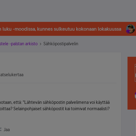
in luku -moodissa, kunnes sulkeutuu kokonaan lokakuussa
stele -palstan arkisto
Sähköpostipalvelin
katselukertaa
notaan, että: "Lähtevän sähköpostin palvelimena voi käyttää
rkoittaa? Selainpohjaiset sähköpostit kai toimivat normaalisti?
Jaa