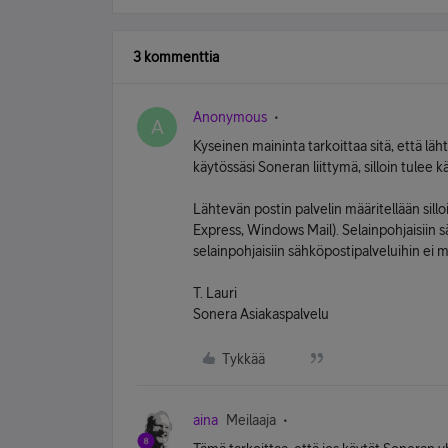
3 kommenttia
Anonymous
A
Kyseinen maininta tarkoittaa sitä, että läh
käytössäsi Soneran liittymä, silloin tulee k
Lähtevän postin palvelin määritellään sill
Express, Windows Mail). Selainpohjaisiin sä
selainpohjaisiin sähköpostipalveluihin ei 
T. Lauri
Sonera Asiakaspalvelu
Tykkää
aina
Meilaaja