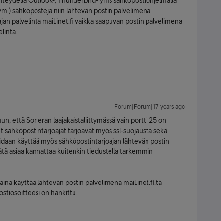
yhteydellä Outlook-, Thunderbird- yms sähköpostiohjelmalla
ym.) sähköposteja niin lähtevän postin palvelimena
an palvelinta mail.inet.fi vaikka saapuvan postin palvelimena
linta.
Forum|Forum|17 years ago
n, että Soneran laajakaistaliittymässä vain portti 25 on
net sähköpostintarjoajat tarjoavat myös ssl-suojausta sekä
 voidaan käyttää myös sähköpostintarjoajan lähtevän postin
Tätä asiaa kannattaa kuitenkin tiedustella tarkemmin
aina käyttää lähtevän postin palvelimena mail.inet.fi:tä
ostiosoitteesi on hankittu.