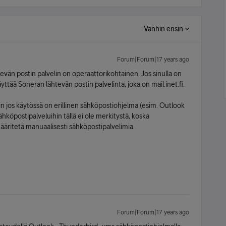
Vanhin ensin
Forum|Forum|17 years ago
tevän postin palvelin on operaattorikohtainen. Jos sinulla on
äyttää Soneran lähtevän postin palvelinta, joka on mail.inet.fi.
oin jos käytössä on erillinen sähköpostiohjelma (esim. Outlook
hköpostipalveluihin tällä ei ole merkitystä, koska
määritetä manuaalisesti sähköpostipalvelimia.
Forum|Forum|17 years ago