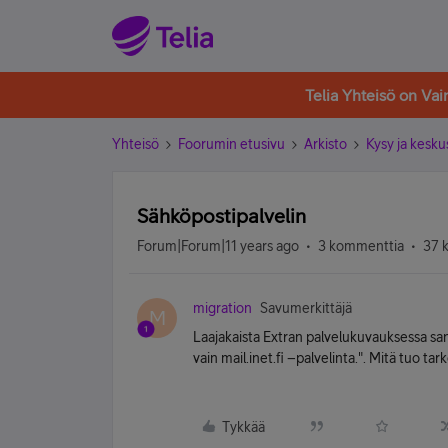
Telia Yhteisö on Va
Yhteisö
Foorumin etusivu
Arkisto
Kysy ja kesku
Sähköpostipalvelin
Forum|Forum|11 years ago
3 kommenttia
37 
migration
Savumerkittäjä
M
Laajakaista Extran palvelukuvauksessa sa
vain mail.inet.fi –palvelinta.". Mitä tuo ta
Tykkää