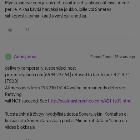
Myöskään live.com ja cox.net -osoitteiset sähköpostit eivät mene
perille. Alkaa käydä harvaksi se joukko, joille voi Soneran
sähköpostiliitymän kautta viestejä lähettää.
Anonymous
Forum|Forum|15 years ago
A
delivery temporarily suspended: host
j.mx.mail.yahoo.com[66.94.237.64] refused to talk to me: 421 4.7.1
[TS03]
All messages from 193.210.151.44 will be permanently deferred;
Retrying
will NOT succeed. See
http://postmaster.yahoo.com/421-ts03.html
Tuosta linkistä löytyy hyödyllistä tietoa Sonerallekin. Kohtahan ei
kukaan ota Soneralta vastaan postia. Minun kohdallani Yahoo on
viides blokkaaja.