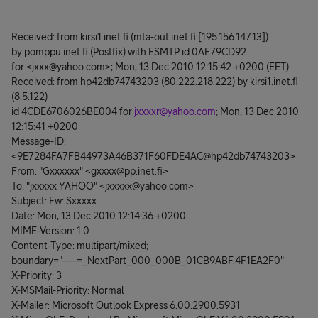
Received: from kirsi1.inet.fi (mta-out.inet.fi [195.156.147.13])
by pomppu.inet.fi (Postfix) with ESMTP id 0AE79CD92
for <jxxx@yahoo.com>; Mon, 13 Dec 2010 12:15:42 +0200 (EET)
Received: from hp42db74743203 (80.222.218.222) by kirsi1.inet.fi
(8.5.122)
id 4CDE6706026BE004 for
jxxxxr@yahoo.com
; Mon, 13 Dec 2010
12:15:41 +0200
Message-ID:
<9E7284FA7FB44973A46B371F60FDE4AC@hp42db74743203>
From: "Gxxxxxx" <gxxxx@pp.inet.fi>
To: "jxxxxx YAHOO" <jxxxxx@yahoo.com>
Subject: Fw: Sxxxxx
Date: Mon, 13 Dec 2010 12:14:36 +0200
MIME-Version: 1.0
Content-Type: multipart/mixed;
boundary="----=_NextPart_000_000B_01CB9ABF.4F1EA2F0"
X-Priority: 3
X-MSMail-Priority: Normal
X-Mailer: Microsoft Outlook Express 6.00.2900.5931