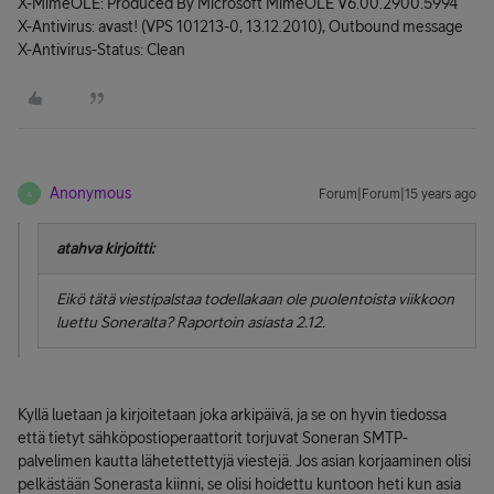
X-MimeOLE: Produced By Microsoft MimeOLE V6.00.2900.5994
X-Antivirus: avast! (VPS 101213-0, 13.12.2010), Outbound message
X-Antivirus-Status: Clean
Anonymous
Forum|Forum|15 years ago
A
atahva kirjoitti:
Eikö tätä viestipalstaa todellakaan ole puolentoista viikkoon
luettu Soneralta? Raportoin asiasta 2.12.
Kyllä luetaan ja kirjoitetaan joka arkipäivä, ja se on hyvin tiedossa
että tietyt sähköpostioperaattorit torjuvat Soneran SMTP-
palvelimen kautta lähetettettyjä viestejä. Jos asian korjaaminen olisi
pelkästään Sonerasta kiinni, se olisi hoidettu kuntoon heti kun asia