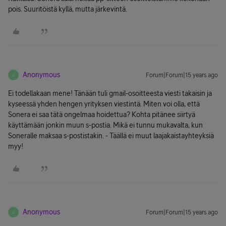
pois. Suuritöistä kyllä, mutta järkevintä.
Anonymous
Forum|Forum|15 years ago
A
Ei todellakaan mene! Tänään tuli gmail-osoitteesta viesti takaisin ja
kyseessä yhden hengen yrityksen viestintä. Miten voi olla, että
Sonera ei saa tätä ongelmaa hoidettua? Kohta pitänee siirtyä
käyttämään jonkin muun s-postia. Mikä ei tunnu mukavalta, kun
Soneralle maksaa s-postistakin. - Täällä ei muut laajakaistayhteyksiä
myy!
Anonymous
Forum|Forum|15 years ago
A