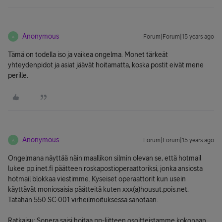
Anonymous
Forum|Forum|15 years ago
A
Tämä on todella iso ja vaikea ongelma. Monet tärkeät
yhteydenpidot ja asiat jäävät hoitamatta, koska postit eivät mene
perille.
Anonymous
Forum|Forum|15 years ago
A
Ongelmana näyttää näin maallikon silmin olevan se, että hotmail
lukee pp.inet.fi päätteen roskapostioperaattoriksi, jonka ansiosta
hotmail blokkaa viestimme. Kyseiset operaattorit kun usein
käyttävät moniosaisia päätteitä kuten xxx(a)housut.pois.net.
Tätähän 550 SC-001 virheilmoituksessa sanotaan.
Ratkaisu: Sonera saisi hoitaa pp-liitteen osoitteistamme kokonaan