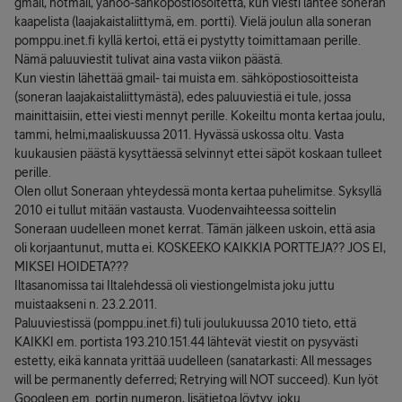
gmail, hotmail, yahoo-sähköpostiosoitetta, kun viesti lähtee soneran
kaapelista (laajakaistaliittymä, em. portti). Vielä joulun alla soneran
pomppu.inet.fi kyllä kertoi, että ei pystytty toimittamaan perille.
Nämä paluuviestit tulivat aina vasta viikon päästä.
Kun viestin lähettää gmail- tai muista em. sähköpostiosoitteista
(soneran laajakaistaliittymästä), edes paluuviestiä ei tule, jossa
mainittaisiin, ettei viesti mennyt perille. Kokeiltu monta kertaa joulu,
tammi, helmi,maaliskuussa 2011. Hyvässä uskossa oltu. Vasta
kuukausien päästä kysyttäessä selvinnyt ettei säpöt koskaan tulleet
perille.
Olen ollut Soneraan yhteydessä monta kertaa puhelimitse. Syksyllä
2010 ei tullut mitään vastausta. Vuodenvaihteessa soittelin
Soneraan uudelleen monet kerrat. Tämän jälkeen uskoin, että asia
oli korjaantunut, mutta ei. KOSKEEKO KAIKKIA PORTTEJA?? JOS EI,
MIKSEI HOIDETA???
Iltasanomissa tai Iltalehdessä oli viestiongelmista joku juttu
muistaakseni n. 23.2.2011.
Paluuviestissä (pomppu.inet.fi) tuli joulukuussa 2010 tieto, että
KAIKKI em. portista 193.210.151.44 lähtevät viestit on pysyvästi
estetty, eikä kannata yrittää uudelleen (sanatarkasti: All messages
will be permanently deferred; Retrying will NOT succeed). Kun lyöt
Googleen em. portin numeron, lisätietoa löytyy. joku