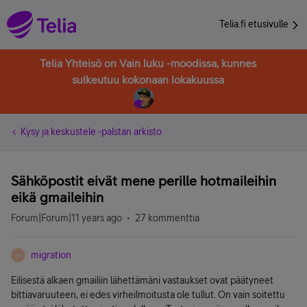
Telia.fi etusivulle
Telia Yhteisö on Vain luku -moodissa, kunnes
sulkeutuu kokonaan lokakuussa
Kysy ja keskustele -palstan arkisto
Sähköpostit eivät mene perille hotmaileihin
eikä gmaileihin
Forum|Forum|11 years ago
27 kommenttia
migration
M
Eilisestä alkaen gmailiin lähettämäni vastaukset ovat päätyneet
bittiavaruuteen, ei edes virheilmoitusta ole tullut. On vain soitettu