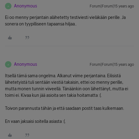
Anonymous
Forum|Forum|15 years ago
A
Ei oo menny perjantain alähetetty testiviesti vieläkään perille. Ja
sonera on tyypilliseen tapaansa hiljaa..
Anonymous
Forum|Forum|15 years ago
A
Itsellä tämä sama ongelma. Alkanut viime perjantaina. Eilisistä
lähetetyistä tuli sentään viestiä takaisin, ettei oo menny perille,
mutta monen tunnin viiveellä. Tänäänkin oon lähettänyt, mutta ei
toimi ei. Kivaa kun jää asioita sen takia hoitamatta :(.
Toivon parannusta tähän ja että saadaan postit taas kulkemaan.
En vaan jaksaisi soitella asiasta :(.