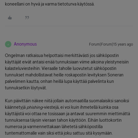
koneellani on hyvä ja varma tietoturva käytössä.
Anonymous
Forum|Forum|15 years ago
A
Ongelman ratkaisua helpottaisi merkittävästi jos sähköpostin
käyttäjät eivät antaisi enää tunnuksiaan viime aikoina yleistyneisiin
kalasteluviesteihin. Vieraalle taholle luovutetut sähköpostin
tunnukset mahdollistavat heille roskapostin levityksen Soneran
palvelimen kautta; onhan heillä lupa käyttää palvelinta kun
tunnuksetkin löytyvät.
Kun päivittäin näkee niitä jollain automaatilla suomalaisiksi sanoiksi
käännetyjä
phishing
-viestejä, ei voi kuin ihmetellä kuinka osa
käyttäjistä voi ottaa ne tosissaan ja antavat suuremmin miettimättä
tunnuksensa täysin vieraan tahon käyttöön. Eihän luottokortin
numeroa ja varmennettakaan lähetetä sähköpostilla
tuntemattomalle vain siksi että joku sattuu sitä kysymään.