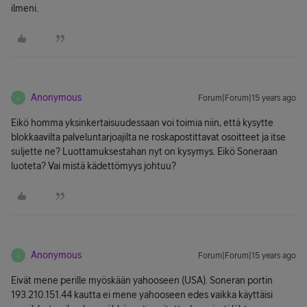
ilmeni.
Anonymous
Forum|Forum|15 years ago
A
Eikö homma yksinkertaisuudessaan voi toimia niin, että kysytte
blokkaavilta palveluntarjoajilta ne roskapostittavat osoitteet ja itse
suljette ne? Luottamuksestahan nyt on kysymys. Eikö Soneraan
luoteta? Vai mistä kädettömyys johtuu?
Anonymous
Forum|Forum|15 years ago
A
Eivät mene perille myöskään yahooseen (USA). Soneran portin
193.210.151.44 kautta ei mene yahooseen edes vaikka käyttäisi