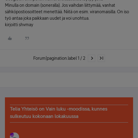
Minulla on domain (soneralla). Jos vaihdan liittymää, vanhat
sähköpostiosoitteet menettää. Niitä on esim. viranomaisilla. On iso
työ antaa joka paikkaan uudet ja voi unohtua.
kirjoitti shvmay
Forum|pagination.label 1 / 2
Telia Yhteisö on Vain luku -moodissa, kunnes
sulkeutuu kokonaan lokakuussa