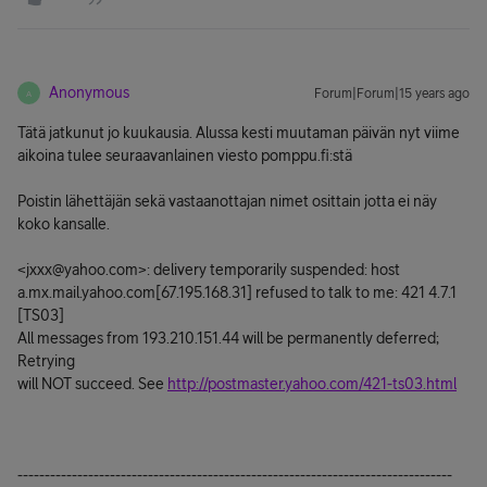
Anonymous
Forum|Forum|15 years ago
A
Tätä jatkunut jo kuukausia. Alussa kesti muutaman päivän nyt viime
aikoina tulee seuraavanlainen viesto pomppu.fi:stä
Poistin lähettäjän sekä vastaanottajan nimet osittain jotta ei näy
koko kansalle.
<jxxx@yahoo.com>: delivery temporarily suspended: host
a.mx.mail.yahoo.com[67.195.168.31] refused to talk to me: 421 4.7.1
[TS03]
All messages from 193.210.151.44 will be permanently deferred;
Retrying
will NOT succeed. See
http://postmaster.yahoo.com/421-ts03.html
--------------------------------------------------------------------------------