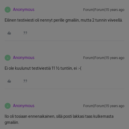
Anonymous
Forum|Forum|15 years ago
A
Eilinen testiviesti oli nennyt perille gmailiin, mutta 2 tunnin viiveellä.
Anonymous
Forum|Forum|15 years ago
A
Ei ole kuulunut testiviestiä 11 ½ tuntiin, ei :-(
Anonymous
Forum|Forum|15 years ago
A
Ilo oli tosiaan ennenaikainen, sillä posti lakkasi taas kulkemasta
gmailiin.