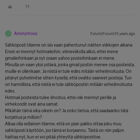
Anonymous
Forum|Forum|15 years ago
A
Sähköposti tilanne on siis vaan pahentunut näitten viikkojen aikana.
Ensin ei mennyt hotmaileihin, viimeviikolla alkoi, ettei mene
gmaileihinkaan ja nyt osaan yahoo posteihinkaan ei mene.
Minulla on vaan yksi ystävä, jonka gmail postiin menee osa posteista,
muille ei ollenkaan. Ja niistä ei tule edes mitään virheilmoitusta. On
pitänyt puhelimitse sitten kysellä, että ovatko saaneet posteja. Tuo
on harmillista, että niistä ei tule sähköpostiin mitään virheilmoitusta
edes.
Hotmail posteista tulee ilmoitus, ettei ole mennyt perille ja
virhekoodit ovat aina samat.
Mikähän tämä vika oikein on? Ja onko tietoa, että saadaanko tätä
korjattua ja milloin?
Alkaa olla sellainen tilanne, että on pian pakko ottaa joku muu
sahköposti käyttöön, jos tämä ei korjaannu. Tästä on niin paljon
haittaa nyt, kun ei voi pitää yhteyttä sähköpostitse.