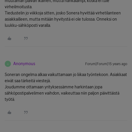
muutaman päivän ikäinen, mutta hankalampi, koska ei tule
virheilmoitusta.
Tiedustelin jo viikkoja sitten, josko Sonera hyvittää virhetilanteen
asiakkailleen, mutta mitään hyvitystä ei ole tulossa. Onneksi on
luukku-sähköposti varalla.
Anonymous
Forum|Forum|15 years ago
A
Soneran ongelma alkaa vaikuttamaan jo liikaa työntekoon. Asiakkaat
eivät saa tärkeitä viestejä.
Joudumme ottamaan yrityksessämme harkintaan jopa
sähköpostipalvelimen vaihdon, vaikeuttaa niin paljon päivittäistä
työtä.