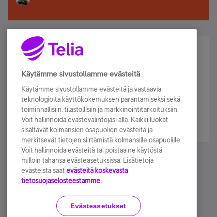
Älä jää paitsi – osallistu ja voita!
Tilaa Telian uutiskirje ja olet mukana arvonnassa.
Käytämme sivustollamme evästeitä
Samalla saat parhaat asiakasedut suoraan
Käytämme sivustollamme evästeitä ja vastaavia
sähköpostiisi.
teknologioita käyttökokemuksen parantamiseksi sekä
toiminnallisiin, tilastollisiin ja markkinointitarkoituksiin.
Voit hallinnoida evästevalintojasi alla. Kaikki luokat
Tilaa nyt
sisältävät kolmansien osapuolien evästeitä ja
merkitsevät tietojen siirtämistä kolmansille osapuolille.
Voit hallinnoida evästeitä tai poistaa ne käytöstä
milloin tahansa evästeasetuksissa. Lisätietoja
evästeistä saat
evästeitä koskevasta
tietosuojaselosteestamme.
Käyttöehdot
Accessibility statement
Evästeasetukset