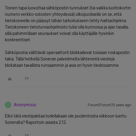
Toinen tapa luovuttaa sähköpostin tunnukset (tai vaikka luottokortin
numero verkko-ostosten yhteydessä) ulkopuoliselle on se, että
tietokoneelle on päässyt tähän tarkoitukseen tehty haittaohjelma.
Tietokoneen tietoturvaohjelmisto tulisi olla kunnossa ja ajan tasalla,
sillä pahimmillaan seuraukset voivat olla käyttäjälle hyvinkin
konkreettiset.
Sähköpostia välittävät operaattorit blokkailevat toisiaan roskapostin
takia. Tällä hetkellä Soneran palvelimelta lähteneitä viestejä
blokataan tavallista runsaammin ja asia on hyvin tiedossamme.
Anonymous
Forum|Forum|15 years ago
A
Eikö tätä viestipalstaa todellakaan ole puolentoista viikkoon luettu
Soneralta? Raportoin asiasta 2.12.