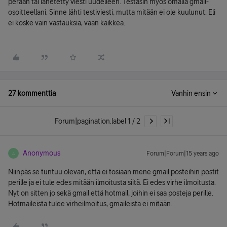
perään tai lähetetty viesti uudelleen. Testasin myös omalla gmail-
osoitteellani. Sinne lähti testiviesti, mutta mitään ei ole kuulunut. Eli
ei koske vain vastauksia, vaan kaikkea.
27 kommenttia
Vanhin ensin
Forum|pagination.label 1 / 2
Anonymous
Forum|Forum|15 years ago
A
Niinpäs se tuntuu olevan, että ei tosiaan mene gmail posteihin postit
perille ja ei tule edes mitään ilmoitusta siitä. Ei edes virhe ilmoitusta.
Nyt on sitten jo sekä gmail että hotmail, joihin ei saa posteja perille.
Hotmaileista tulee virheilmoitus, gmaileista ei mitään.