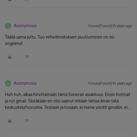
Anonymous
Forum|Forum|15 years ago
A
Täällä sama juttu. Tuo virheilmoituksen puuttuminen on iso
ongelma!
Anonymous
Forum|Forum|15 years ago
A
Huh huh, alkaa hirvittämään tämä Soneran asiakkuus. Ensin hotmail
ja nyt gmail. Tästäkään en olisi saanut mitään tietoa ilman tätä
keskustelufoorumia. Testasin ja tosiaan, ei mene viestit gmailiin, ei...