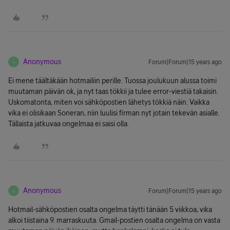
Anonymous
Forum|Forum|15 years ago
A
Ei mene täältäkään hotmailiin perille. Tuossa joulukuun alussa toimi
muutaman päivän ok, ja nyt taas tökkii ja tulee error-viestiä takaisin.
Uskomatonta, miten voi sähköpostien lähetys tökkiä näin. Vaikka
vika ei olisikaan Soneran, niin luulisi firman nyt jotain tekevän asialle.
Tällaista jatkuvaa ongelmaa ei saisi olla.
Anonymous
Forum|Forum|15 years ago
A
Hotmail-sähköpostien osalta ongelma täytti tänään 5 viikkoa, vika
alkoi tiistaina 9. marraskuuta. Gmail-postien osalta ongelma on vasta