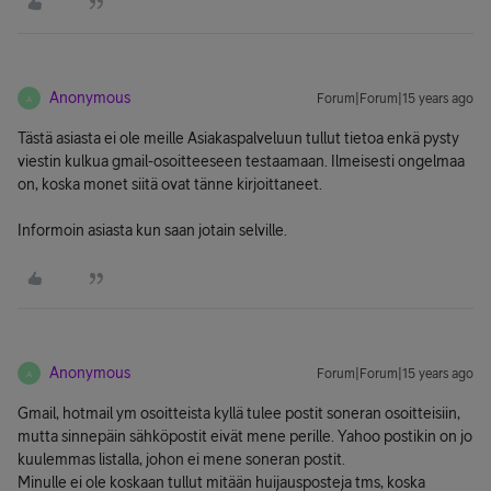
Anonymous
Forum|Forum|15 years ago
A
Tästä asiasta ei ole meille Asiakaspalveluun tullut tietoa enkä pysty
viestin kulkua gmail-osoitteeseen testaamaan. Ilmeisesti ongelmaa
on, koska monet siitä ovat tänne kirjoittaneet.
Informoin asiasta kun saan jotain selville.
Anonymous
Forum|Forum|15 years ago
A
Gmail, hotmail ym osoitteista kyllä tulee postit soneran osoitteisiin,
mutta sinnepäin sähköpostit eivät mene perille. Yahoo postikin on jo
kuulemmas listalla, johon ei mene soneran postit.
Minulle ei ole koskaan tullut mitään huijausposteja tms, koska