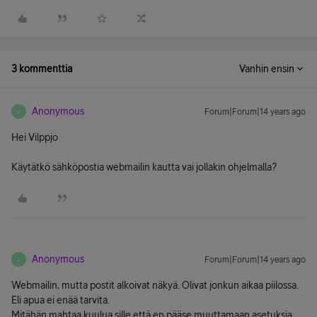
3 kommenttia
Vanhin ensin
Anonymous
Forum|Forum|14 years ago
A
Hei Vilppjo
Käytätkö sähköpostia webmailin kautta vai jollakin ohjelmalla?
Anonymous
Forum|Forum|14 years ago
A
Webmailin, mutta postit alkoivat näkyä. Olivat jonkun aikaa piilossa.
Eli apua ei enää tarvita.
Mitähän mahtaa kuulua sille että en pääse muuttamaan asetuksia,