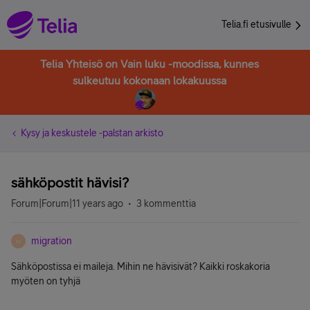
Telia.fi etusivulle
Telia Yhteisö on Vain luku -moodissa, kunnes
sulkeutuu kokonaan lokakuussa
Kysy ja keskustele -palstan arkisto
sähköpostit hävisi?
Forum|Forum|11 years ago
3 kommenttia
migration
M
Sähköpostissa ei maileja. Mihin ne hävisivät? Kaikki roskakoria
myöten on tyhjä