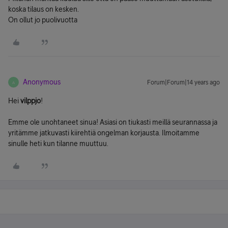
koska tilaus on kesken.
On ollut jo puolivuotta
Anonymous
Forum|Forum|14 years ago
A
Hei
vilppjo
!
Emme ole unohtaneet sinua! Asiasi on tiukasti meillä seurannassa ja
yritämme jatkuvasti kiirehtiä ongelman korjausta. Ilmoitamme
sinulle heti kun tilanne muuttuu.