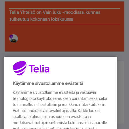
Telia Yhteisö on Vain luku -moodissa, kunnes
sulkeutuu kokonaan lokakuussa
Älä jää paitsi – osallistu ja voita!
Tilaa Telian uutiskirje ja olet mukana arvonnassa.
Käytämme sivustollamme evästeitä
Samalla saat parhaat asiakasedut suoraan
Käytämme sivustollamme evästeitä ja vastaavia
sähköpostiisi.
teknologioita käyttökokemuksen parantamiseksi sekä
toiminnallisiin, tilastollisiin ja markkinointitarkoituksiin.
Voit hallinnoida evästevalintojasi alla. Kaikki luokat
Tilaa nyt
sisältävät kolmansien osapuolien evästeitä ja
merkitsevät tietojen siirtämistä kolmansille osapuolille.
Voit hallinnoida evästeitä tai poistaa ne käytöstä