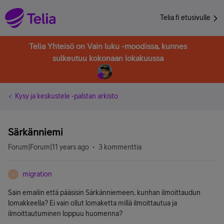
Telia.fi etusivulle
Telia Yhteisö on Vain luku -moodissa, kunnes
sulkeutuu kokonaan lokakuussa
Kysy ja keskustele -palstan arkisto
Särkänniemi
Forum|Forum|11 years ago
3 kommenttia
migration
M
Sain emailin että pääsisin Särkänniemeen, kunhan ilmoittaudun
lomakkeella? Ei vain ollut lomaketta millä ilmoittautua ja
ilmoittautuminen loppuu huomenna?