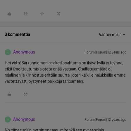
3 kommenttia
Vanhin ensin
Anonymous
Forum|Forum|12 years ago
A
Hei
virta
! Särkänniemen asiakastapahtuma on ikävä kyllä jo täynnä,
eikä ilmoittautumisia oteta enää vastaan. Osallistujamäärä oli
rajallinen ja kiinnostus erittäin suurta, joten kaikille halukkaille emme
valitettavasti pystyneet paikkoja tarjoamaan.
Anonymous
Forum|Forum|12 years ago
A
No olipa tuokin nyt sitten taas.. mitenkä sen nyt sanoisin..