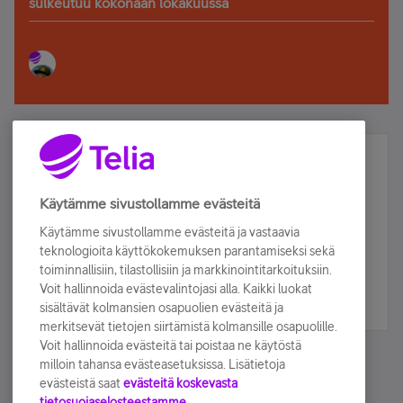
sulkeutuu kokonaan lokakuussa
Älä jää paitsi – osallistu ja voita!
Tilaa Telian uutiskirje ja olet mukana arvonnassa.
Käytämme sivustollamme evästeitä
Samalla saat parhaat asiakasedut suoraan
Käytämme sivustollamme evästeitä ja vastaavia
sähköpostiisi.
teknologioita käyttökokemuksen parantamiseksi sekä
toiminnallisiin, tilastollisiin ja markkinointitarkoituksiin.
Voit hallinnoida evästevalintojasi alla. Kaikki luokat
Tilaa nyt
sisältävät kolmansien osapuolien evästeitä ja
merkitsevät tietojen siirtämistä kolmansille osapuolille.
Voit hallinnoida evästeitä tai poistaa ne käytöstä
milloin tahansa evästeasetuksissa. Lisätietoja
evästeistä saat
evästeitä koskevasta
tietosuojaselosteestamme.