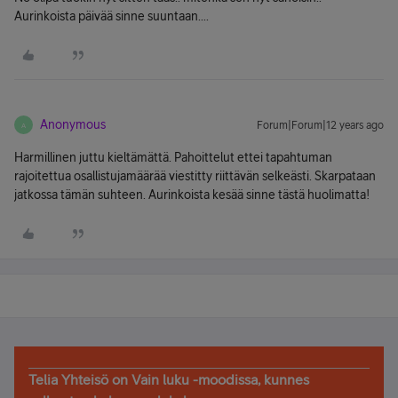
Aurinkoista päivää sinne suuntaan....
Anonymous
Forum|Forum|12 years ago
A
Harmillinen juttu kieltämättä. Pahoittelut ettei tapahtuman
rajoitettua osallistujamäärää viestitty riittävän selkeästi. Skarpataan
jatkossa tämän suhteen. Aurinkoista kesää sinne tästä huolimatta!
Telia Yhteisö on Vain luku -moodissa, kunnes