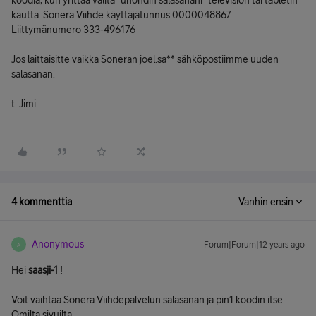
koodia, kun yrittää valita "unohdin salasanani" television tai tabletin
kautta. Sonera Viihde käyttäjätunnus 0000048867
Liittymänumero 333-496176
Jos laittaisitte vaikka Soneran joel.sa** sähköpostiimme uuden
salasanan.
t. Jimi
4 kommenttia
Vanhin ensin
Anonymous
Forum|Forum|12 years ago
A
Hei
saasji-1
!
Voit vaihtaa Sonera Viihdepalvelun salasanan ja pin1 koodin itse
Omilta sivuilta.