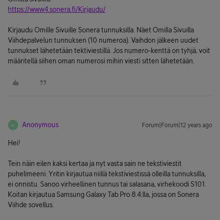
https://www4.sonera.fi/Kirjaudu/
Kirjaudu Omille Sivuille Sonera tunnuksilla. Näet Omilla Sivuilla
Viihdepalvelun tunnuksen (10 numeroa). Vaihdon jälkeen uudet
tunnukset lähetetään tektiviestillä. Jos numero-kenttä on tyhjä, voit
määritellä siihen oman numerosi mihin viesti sitten lähetetään.
Anonymous
Forum|Forum|12 years ago
A
Hei!
Tein näin eilen kaksi kertaa ja nyt vasta sain ne tekstiviestit
puhelimeeni. Yritin kirjautua niillä tekstiviestissä olleilla tunnuksilla,
ei onnistu. Sanoo virheellinen tunnus tai salasana, virhekoodi S101.
Koitan kirjautua Samsung Galaxy Tab Pro 8.4:lla, jossa on Sonera
Viihde sovellus.