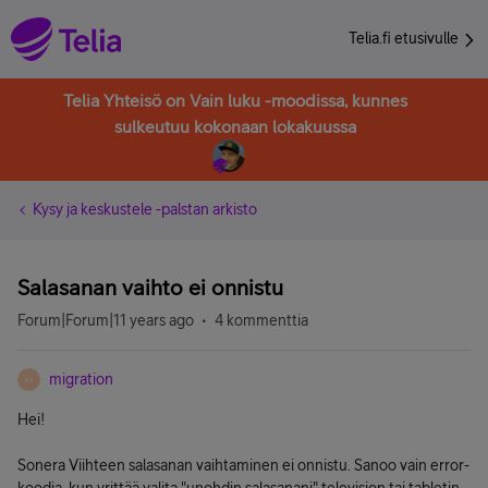
Telia.fi etusivulle
Telia Yhteisö on Vain luku -moodissa, kunnes
sulkeutuu kokonaan lokakuussa
Kysy ja keskustele -palstan arkisto
Salasanan vaihto ei onnistu
Forum|Forum|11 years ago
4 kommenttia
migration
M
Hei!
Sonera Viihteen salasanan vaihtaminen ei onnistu. Sanoo vain error-