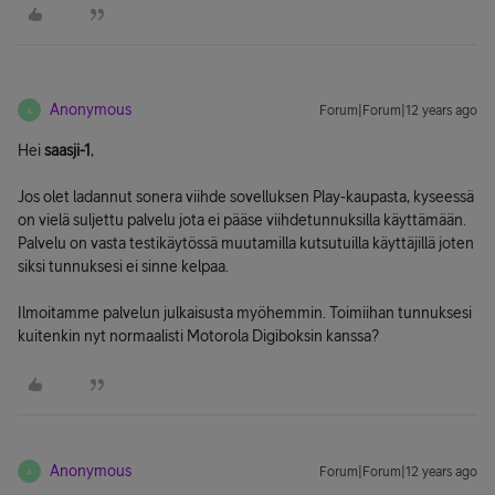
Anonymous
Forum|Forum|12 years ago
A
Hei
saasji-1
,
Jos olet ladannut sonera viihde sovelluksen Play-kaupasta, kyseessä
on vielä suljettu palvelu jota ei pääse viihdetunnuksilla käyttämään.
Palvelu on vasta testikäytössä muutamilla kutsutuilla käyttäjillä joten
siksi tunnuksesi ei sinne kelpaa.
Ilmoitamme palvelun julkaisusta myöhemmin. Toimiihan tunnuksesi
kuitenkin nyt normaalisti Motorola Digiboksin kanssa?
Anonymous
Forum|Forum|12 years ago
A