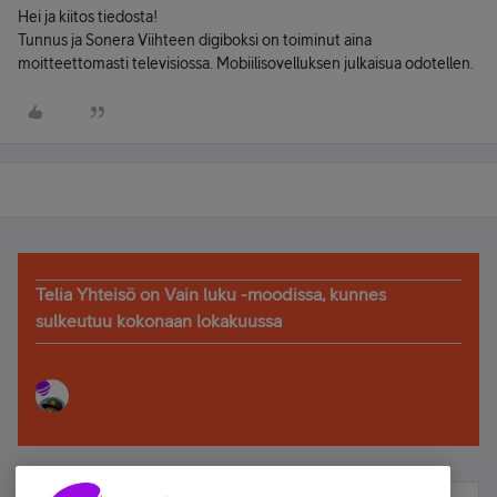
Hei ja kiitos tiedosta!
Tunnus ja Sonera Viihteen digiboksi on toiminut aina
moitteettomasti televisiossa. Mobiilisovelluksen julkaisua odotellen.
Telia Yhteisö on Vain luku -moodissa, kunnes
sulkeutuu kokonaan lokakuussa