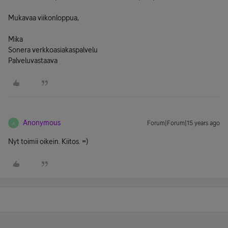
Mukavaa viikonloppua,
Mika
Sonera verkkoasiakaspalvelu
Palveluvastaava
Anonymous
Forum|Forum|15 years ago
A
Nyt toimii oikein. Kiitos. =)