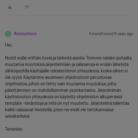
Anonymous
Forum|Forum|15 years ago
A
Hei,
Nostit esille erittäin hyviä ja tärkeitä asioita. Teimme näiden pohjalta
muutamia muutoksia järjestelmään ja salasanoja ei enään lähetetä
sähköpostilla käyttäjälle rekisteröinnin yhteydessä, koska siihen ei
ole syytä. Käytämme avoimeen ohjelmistoon perustuvaa
ohjelmistoa, johon on tehty vain muutamia muutoksia, jotta
päivittäminen on mahdollisimman yksinkertaista. Järjestelmän
käyttöönoton yhteydessä on käytetty ohjelmiston alkuperäisiä
template -tiedostoja ja niitä on nyt muutettu. Järjestelmä tallentaa
kaikki salasanat tiivisteillä, joten ne eivät ole tietokannassa
selväkielisinä.
Terveisin,