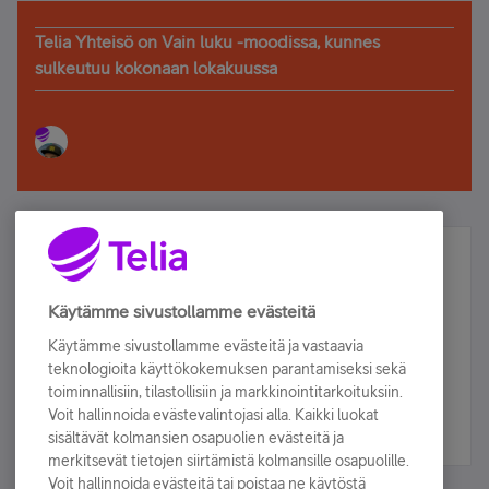
Telia Yhteisö on Vain luku -moodissa, kunnes
sulkeutuu kokonaan lokakuussa
Älä jää paitsi – osallistu ja voita!
Tilaa Telian uutiskirje ja olet mukana arvonnassa.
Käytämme sivustollamme evästeitä
Samalla saat parhaat asiakasedut suoraan
Käytämme sivustollamme evästeitä ja vastaavia
sähköpostiisi.
teknologioita käyttökokemuksen parantamiseksi sekä
toiminnallisiin, tilastollisiin ja markkinointitarkoituksiin.
Voit hallinnoida evästevalintojasi alla. Kaikki luokat
Tilaa nyt
sisältävät kolmansien osapuolien evästeitä ja
merkitsevät tietojen siirtämistä kolmansille osapuolille.
Voit hallinnoida evästeitä tai poistaa ne käytöstä