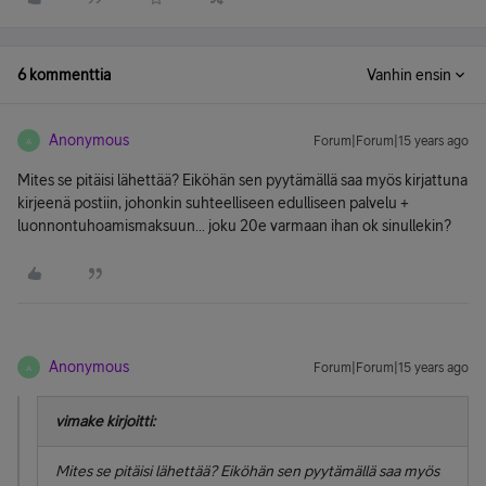
6 kommenttia
Vanhin ensin
Anonymous
Forum|Forum|15 years ago
A
Mites se pitäisi lähettää? Eiköhän sen pyytämällä saa myös kirjattuna
kirjeenä postiin, johonkin suhteelliseen edulliseen palvelu +
luonnontuhoamismaksuun... joku 20e varmaan ihan ok sinullekin?
Anonymous
Forum|Forum|15 years ago
A
vimake kirjoitti:
Mites se pitäisi lähettää? Eiköhän sen pyytämällä saa myös