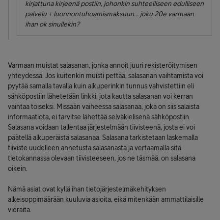
kirjattuna kirjeenä postiin, johonkin suhteelliseen edulliseen
palvelu + luonnontuhoamismaksuun... joku 20e varmaan
ihan ok sinullekin?
Varmaan muistat salasanan, jonka annoit juuri rekisteröitymisen
yhteydessä. Jos kuitenkin muisti pettää, salasanan vaihtamista voi
pyytää samalla tavalla kuin alkuperinkin tunnus vahvistettiin eli
sähköpostiin lähetetään linkki, jota kautta salasanan voi kerran
vaihtaa toiseksi. Missään vaiheessa salasanaa, joka on siis salaista
informaatiota, ei tarvitse lähettää selväkielisenä sähköpostiin.
Salasana voidaan tallentaa järjestelmään tiivisteenä, josta ei voi
päätellä alkuperäistä salasanaa. Salasana tarkistetaan laskemalla
tiiviste uudelleen annetusta salasanasta ja vertaamalla sitä
tietokannassa olevaan tiivisteeseen, jos ne täsmää, on salasana
oikein.
Nämä asiat ovat kyllä ihan tietojärjestelmäkehityksen
alkeisoppimäärään kuuluvia asioita, eikä mitenkään ammattilaisille
vieraita.