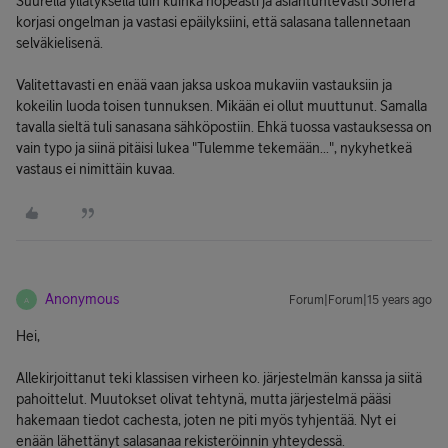
Suurella yllätyksellä luin kuinka nopeasti ja asiantuntevasti Sonera
korjasi ongelman ja vastasi epäilyksiini, että salasana tallennetaan
selväkielisenä.
Valitettavasti en enää vaan jaksa uskoa mukaviin vastauksiin ja
kokeilin luoda toisen tunnuksen. Mikään ei ollut muuttunut. Samalla
tavalla sieltä tuli sanasana sähköpostiin. Ehkä tuossa vastauksessa on
vain typo ja siinä pitäisi lukea "Tulemme tekemään...", nykyhetkeä
vastaus ei nimittäin kuvaa.
Anonymous
Forum|Forum|15 years ago
A
Hei,
Allekirjoittanut teki klassisen virheen ko. järjestelmän kanssa ja siitä
pahoittelut. Muutokset olivat tehtynä, mutta järjestelmä pääsi
hakemaan tiedot cachesta, joten ne piti myös tyhjentää. Nyt ei
enään lähettänyt salasanaa rekisteröinnin yhteydessä.