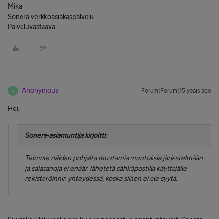
Mika
Sonera verkkoasiakaspalvelu
Palveluvastaava
Anonymous
Forum|Forum|15 years ago
A
Hei,
Sonera-asiantuntija kirjoitti:
Teimme näiden pohjalta muutamia muutoksia järjestelmään
ja salasanoja ei enään lähetetä sähköpostilla käyttäjälle
rekisteröinnin yhteydessä, koska siihen ei ole syytä.