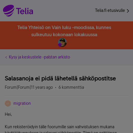
Telia.fi etusivulle
Telia Yhteisö on Vain luku -moodissa, kunnes
sulkeutuu kokonaan lokakuussa
Kysy ja keskustele -palstan arkisto
Salasanoja ei pidä lähetellä sähköpostitse
Forum|Forum|11 years ago
6 kommenttia
migration
M
Hei,
Kun rekisteröidyin tälle foorumille sain vahvistuksen mukana