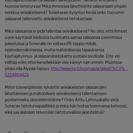
käyttäjätunnuksen ja salasani sähköpostiin. Tämä on erittäinen
huonoa tietoturvaa! Miksi ihmeessä lähettelette salasanaani ympäri
verkkoa selväkielisenä? Toisekseen kysymys herää onko foorumin
salasanat tallennettu selväkielisenä tietokantaan.
Miksi salasanaa ei pidä tallentaa selväkielisenä? No siksi, että ihmiset
usein käyttävät kielloista huolimatta samaa salasanaa useimmissa
palveluissa ja Soneralle on valtava PR-tappio mikäli,
epätodennäköisessä, mutta mahdollisessa tapauksessa
käyttäjätunnus- ja salasanatietokanta vuotaisi sivullisille. Ette voi
väittää edes ettei kenellekkään olisi käynyt näin ennen. Muistissa
pitäisi olla Älypää-tapaus:
http://www.hs.fi/kotimaa/artikkeli/%C3% ...
5254904425
Mihin toimenpiteisiin ryhdytte selväkielisten salasanojen
lähettämisen ja mahdollisen selväkielisenä tallentamisen
poistamiseksi järjestelmistänne? Onko Arttu Lehmuskallio vielä
Soneran tietoturvapäällikkö ja miksi hän hoitaa hommansa kehnosti,
eikä saa alaisiaan tekemään tietoturvallisia järjestelmiä?