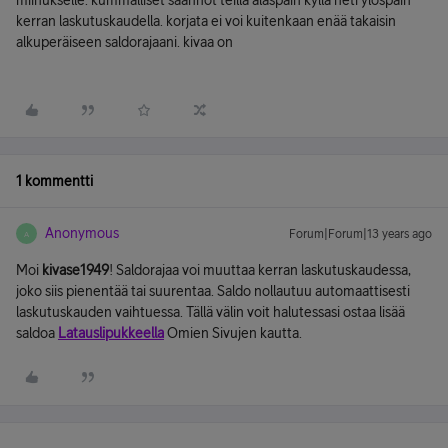
miinukselle. kummalliset säännöt teillä alaspäin kyllä heti ylöspäin
kerran laskutuskaudella. korjata ei voi kuitenkaan enää takaisin
alkuperäiseen saldorajaani. kivaa on
1 kommentti
Anonymous
Forum|Forum|13 years ago
A
Moi
kivase1949
! Saldorajaa voi muuttaa kerran laskutuskaudessa,
joko siis pienentää tai suurentaa. Saldo nollautuu automaattisesti
laskutuskauden vaihtuessa. Tällä välin voit halutessasi ostaa lisää
saldoa
Latauslipukkeella
Omien Sivujen kautta.