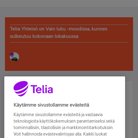
Telia Yhteisö on Vain luku -moodissa, kunnes
sulkeutuu kokonaan lokakuussa
Älä jää paitsi – osallistu ja voita!
Tilaa Telian uutiskirje ja olet mukana arvonnassa.
Käytämme sivustollamme evästeitä
Samalla saat parhaat asiakasedut suoraan
Käytämme sivustollamme evästeitä ja vastaavia
sähköpostiisi.
teknologioita käyttökokemuksen parantamiseksi sekä
toiminnallisiin, tilastollisiin ja markkinointitarkoituksiin.
Voit hallinnoida evästevalintojasi alla. Kaikki luokat
Tilaa nyt