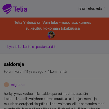
Telia.fi etusivulle
Telia Yhteisö on Vain luku -moodissa, kunnes
sulkeutuu kokonaan lokakuussa
Kysy ja keskustele -palstan arkisto
saldoraja
Forum|Forum|11 years ago
1 kommentti
migration
M
hei kysymys kuuluu miksi saldorajaa voi muuttaa alaspäin.
laskutuskaudella voi yhren kerran muuttaa saldorajaa. menin ja
muutin saldorajaani alaspäin tuli heti voimaan. eikun samantien meni