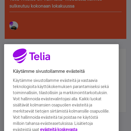
sulkeutuu kokonaan lokakuussa
Älä jää paitsi – osallistu ja voita!
Tilaa Telian uutiskirje ja olet mukana arvonnassa.
Käytämme sivustollamme evästeitä
Samalla saat parhaat asiakasedut suoraan
Käytämme sivustollamme evästeitä ja vastaavia
sähköpostiisi.
teknologioita käyttökokemuksen parantamiseksi sekä
toiminnallisiin, tilastollisiin ja markkinointitarkoituksiin.
Voit hallinnoida evästevalintojasi alla. Kaikki luokat
Tilaa nyt
sisältävät kolmansien osapuolien evästeitä ja
merkitsevät tietojen siirtämistä kolmansille osapuolille.
Voit hallinnoida evästeitä tai poistaa ne käytöstä
milloin tahansa evästeasetuksissa. Lisätietoja
evästeistä saat
evästeitä koskevasta