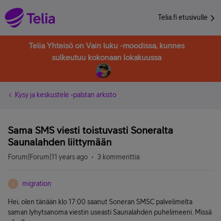
Telia.fi etusivulle
Telia Yhteisö on Vain luku -moodissa, kunnes
sulkeutuu kokonaan lokakuussa
Kysy ja keskustele -palstan arkisto
Sama SMS viesti toistuvasti Soneralta
Saunalahden liittymään
Forum|Forum|11 years ago
3 kommenttia
migration
M
Hei, olen tänään klo 17:00 saanut Soneran SMSC palvelimelta
saman lyhytsanoma viestin useasti Saunalahden puhelimeeni. Missä