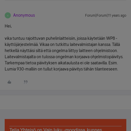
Anonymous
Forum|Forum|11 years ago
A
Hei,
vika tuntuu rajoittuvan puhelinlaitteisiin, joissa käytetään WP8 -
käyttöjärjestelmää. Vikaa on tutkittu laitevalmistajan kanssa. Tällä
hetkellä näyttäisi siltä että ongelma liittyy laitteen ohjelmistoon.
Laitevalmistajalta on tulossa ongelman korjaava ohjelmistopäivitys.
Tarkempaa tietoa päivityksen aikataulusta ei ole saatavilla. Esim.
Lumia 930-malliin on tullut korjaava päivitys tähän tilanteeseen.
Telia Yhteisö on Vain luku -moodissa, kunnes