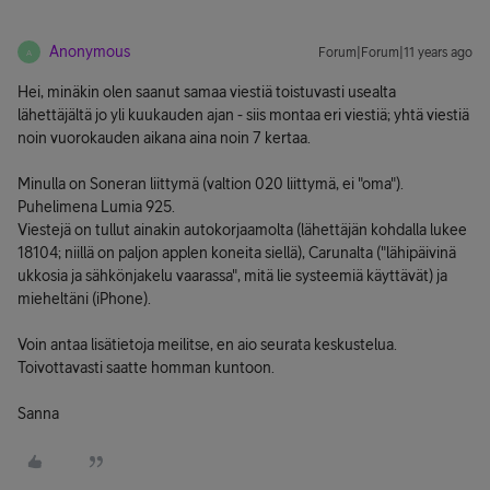
Anonymous
Forum|Forum|11 years ago
A
Hei, minäkin olen saanut samaa viestiä toistuvasti usealta
lähettäjältä jo yli kuukauden ajan - siis montaa eri viestiä; yhtä viestiä
noin vuorokauden aikana aina noin 7 kertaa.
Minulla on Soneran liittymä (valtion 020 liittymä, ei "oma").
Puhelimena Lumia 925.
Viestejä on tullut ainakin autokorjaamolta (lähettäjän kohdalla lukee
18104; niillä on paljon applen koneita siellä), Carunalta ("lähipäivinä
ukkosia ja sähkönjakelu vaarassa", mitä lie systeemiä käyttävät) ja
mieheltäni (iPhone).
Voin antaa lisätietoja meilitse, en aio seurata keskustelua.
Toivottavasti saatte homman kuntoon.
Sanna