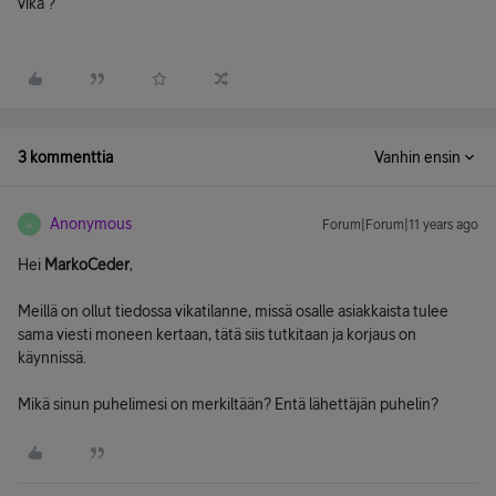
vika ?
3 kommenttia
Vanhin ensin
Anonymous
Forum|Forum|11 years ago
A
Hei
MarkoCeder
,
Meillä on ollut tiedossa vikatilanne, missä osalle asiakkaista tulee
sama viesti moneen kertaan, tätä siis tutkitaan ja korjaus on
käynnissä.
Mikä sinun puhelimesi on merkiltään? Entä lähettäjän puhelin?