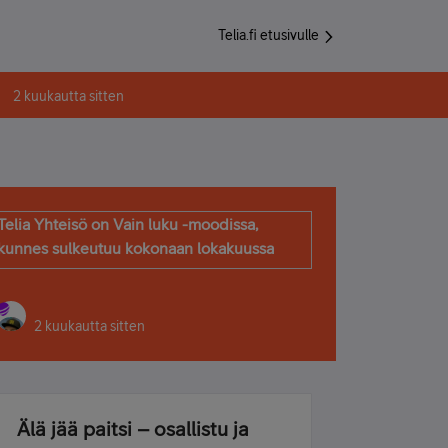
Telia.fi etusivulle
2 kuukautta sitten
Telia Yhteisö on Vain luku -moodissa,
kunnes sulkeutuu kokonaan lokakuussa
2 kuukautta sitten
Älä jää paitsi – osallistu ja