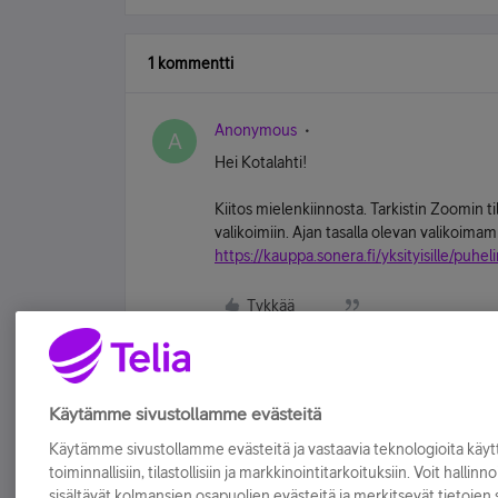
1 kommentti
Anonymous
A
Hei Kotalahti!
Kiitos mielenkiinnosta. Tarkistin Zoomin til
valikoimiin. Ajan tasalla olevan valikoimamm
https://kauppa.sonera.fi/yksityisille/pu
Tykkää
Käytämme sivustollamme evästeitä
Käytämme sivustollamme evästeitä ja vastaavia teknologioita kä
toiminnallisiin, tilastollisiin ja markkinointitarkoituksiin. Voit hallinn
sisältävät kolmansien osapuolien evästeitä ja merkitsevät tietojen si