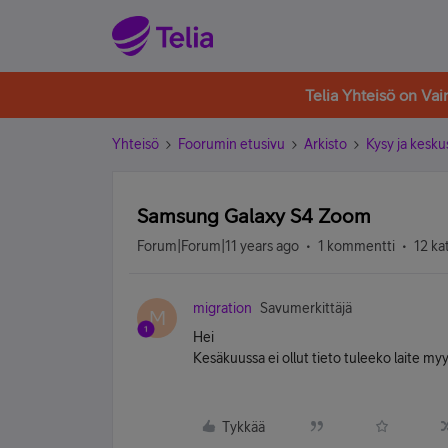
Telia Yhteisö on Va
Yhteisö
Foorumin etusivu
Arkisto
Kysy ja kesku
Samsung Galaxy S4 Zoom
Forum|Forum|11 years ago
1 kommentti
12 ka
migration
Savumerkittäjä
M
Hei
Kesäkuussa ei ollut tieto tuleeko laite m
Tykkää