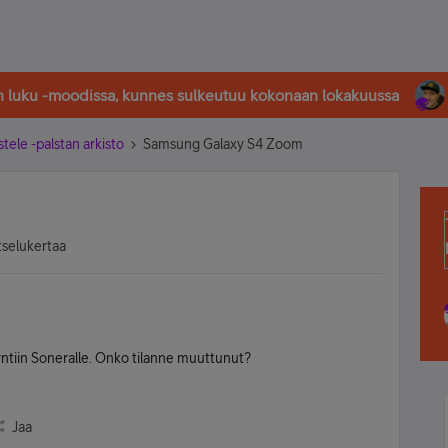
in luku -moodissa, kunnes sulkeutuu kokonaan lokakuussa
stele -palstan arkisto
Samsung Galaxy S4 Zoom
tselukertaa
yyntiin Soneralle. Onko tilanne muuttunut?
Jaa