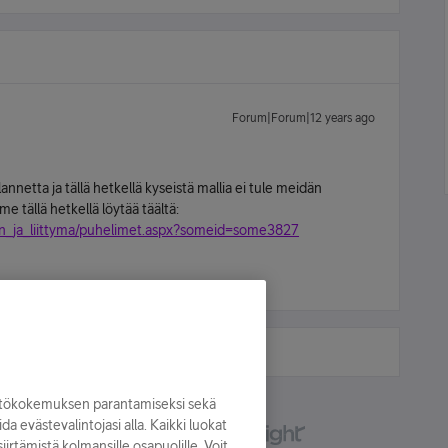
Forum|Forum|12 years ago
annetta ja tällä hetkellä kyseistä mallia ei tule meidän
e tällä hetkellä löytää täältä:
helin_ja_liittyma/puhelimet.aspx?someid=some3827
yttökokemuksen parantamiseksi sekä
oida evästevalintojasi alla. Kaikki luokat
irtämistä kolmansille osapuolille. Voit