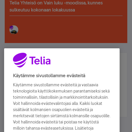
Telia Yhteisö on Vain luku -moodissa, kunnes
sulkeutuu kokonaan lokakuussa
Älä jää paitsi – osallistu ja voita!
Tilaa Telian uutiskirje ja olet mukana arvonnassa.
Käytämme sivustollamme evästeitä
Samalla saat parhaat asiakasedut suoraan
Käytämme sivustollamme evästeitä ja vastaavia
sähköpostiisi.
teknologioita käyttökokemuksen parantamiseksi sekä
toiminnallisiin, tilastollisiin ja markkinointitarkoituksiin.
Voit hallinnoida evästevalintojasi alla. Kaikki luokat
Tilaa nyt
sisältävät kolmansien osapuolien evästeitä ja
merkitsevät tietojen siirtämistä kolmansille osapuolille.
Voit hallinnoida evästeitä tai poistaa ne käytöstä
milloin tahansa evästeasetuksissa. Lisätietoja