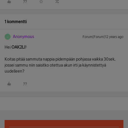
1 kommentti
Anonymous
Forum|Forum|12 years ago
A
Hei
OAK2LI
!
Koitas pitää sammuta nappia pidempään pohjassa vaikka 30sek,
jossei sammu niin saisitko otettua akun irti ja käynnistettyä
uudelleen?