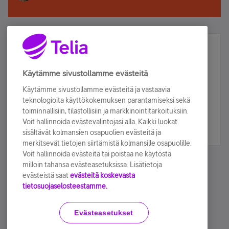
Älä jää paitsi – osallistu ja voita!
Tilaa Telian uutiskirje ja olet mukana arvonnassa.
Käytämme sivustollamme evästeitä
Samalla saat parhaat asiakasedut suoraan
Käytämme sivustollamme evästeitä ja vastaavia
sähköpostiisi.
teknologioita käyttökokemuksen parantamiseksi sekä
toiminnallisiin, tilastollisiin ja markkinointitarkoituksiin.
Voit hallinnoida evästevalintojasi alla. Kaikki luokat
Tilaa nyt
sisältävät kolmansien osapuolien evästeitä ja
merkitsevät tietojen siirtämistä kolmansille osapuolille.
Voit hallinnoida evästeitä tai poistaa ne käytöstä
milloin tahansa evästeasetuksissa. Lisätietoja
evästeistä saat
evästeitä koskevasta
tietosuojaselosteestamme.
Käyttöehdot
Accessibility statement
Evästeasetukset