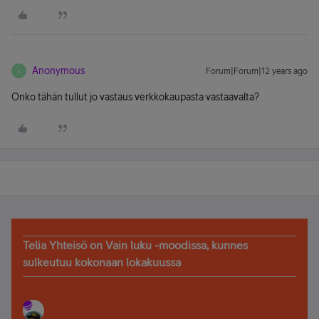
Anonymous
Forum|Forum|12 years ago
A
Onko tähän tullut jo vastaus verkkokaupasta vastaavalta?
Telia Yhteisö on Vain luku -moodissa, kunnes
sulkeutuu kokonaan lokakuussa