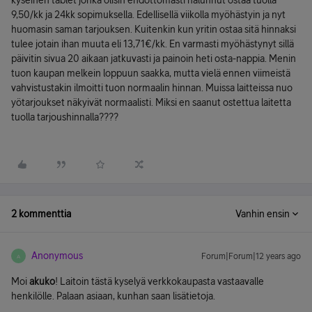
kyseinen tablet jonka olisin ehdottomasti halunnut ostaa tuolla
9,50/kk ja 24kk sopimuksella. Edellisellä viikolla myöhästyin ja nyt
huomasin saman tarjouksen. Kuitenkin kun yritin ostaa sitä hinnaksi
tulee jotain ihan muuta eli 13,71€/kk. En varmasti myöhästynyt sillä
päivitin sivua 20 aikaan jatkuvasti ja painoin heti osta-nappia. Menin
tuon kaupan melkein loppuun saakka, mutta vielä ennen viimeistä
vahvistustakin ilmoitti tuon normaalin hinnan. Muissa laitteissa nuo
yötarjoukset näkyivät normaalisti. Miksi en saanut ostettua laitetta
tuolla tarjoushinnalla????
2 kommenttia
Vanhin ensin
Anonymous
Forum|Forum|12 years ago
A
Moi
akuko
! Laitoin tästä kyselyä verkkokaupasta vastaavalle
henkilölle. Palaan asiaan, kunhan saan lisätietoja.