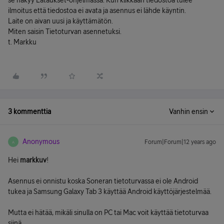
se näkyy Lataukset-ohjelmassa. Kun klikkaan tiedostoa tulee
ilmoitus että tiedostoa ei avata ja asennus ei lähde käyntin.
Laite on aivan uusi ja käyttämätön.
Miten saisin Tietoturvan asennetuksi.
t. Markku
3 kommenttia
Vanhin ensin
Anonymous
Forum|Forum|12 years ago
A
Hei
markkuv
!
Asennus ei onnistu koska Soneran tietoturvassa ei ole Android
tukea ja Samsung Galaxy Tab 3 käyttää Android käyttöjärjestelmää.
Mutta ei hätää, mikäli sinulla on PC tai Mac voit käyttää tietoturvaa
siinä.