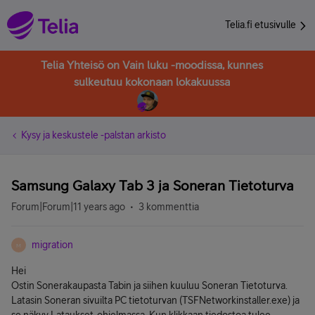
Telia.fi etusivulle
Telia Yhteisö on Vain luku -moodissa, kunnes
sulkeutuu kokonaan lokakuussa
Kysy ja keskustele -palstan arkisto
Samsung Galaxy Tab 3 ja Soneran Tietoturva
Forum|Forum|11 years ago
3 kommenttia
migration
M
Hei
Ostin Sonerakaupasta Tabin ja siihen kuuluu Soneran Tietoturva.
Latasin Soneran sivuilta PC tietoturvan (TSFNetworkinstaller.exe) ja