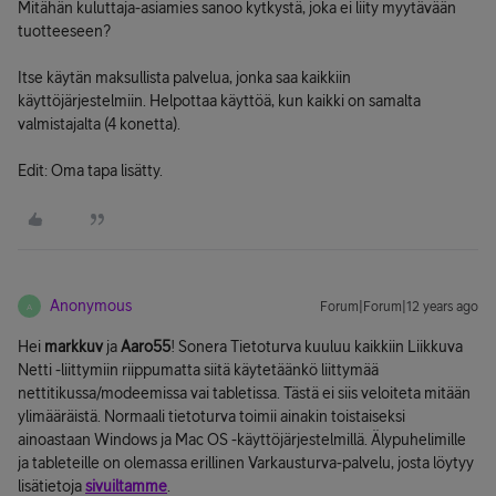
Mitähän kuluttaja-asiamies sanoo kytkystä, joka ei liity myytävään
tuotteeseen?
Itse käytän maksullista palvelua, jonka saa kaikkiin
käyttöjärjestelmiin. Helpottaa käyttöä, kun kaikki on samalta
valmistajalta (4 konetta).
Edit: Oma tapa lisätty.
Anonymous
Forum|Forum|12 years ago
A
Hei
markkuv
ja
Aaro55
! Sonera Tietoturva kuuluu kaikkiin Liikkuva
Netti -liittymiin riippumatta siitä käytetäänkö liittymää
nettitikussa/modeemissa vai tabletissa. Tästä ei siis veloiteta mitään
ylimääräistä. Normaali tietoturva toimii ainakin toistaiseksi
ainoastaan Windows ja Mac OS -käyttöjärjestelmillä. Älypuhelimille
ja tableteille on olemassa erillinen Varkausturva-palvelu, josta löytyy
lisätietoja
sivuiltamme
.