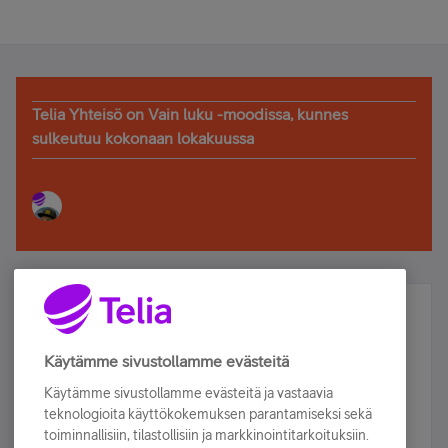
Telia Yhteisö on Vain luku -moodissa, kunnes
sulkeutuu kokonaan lokakuussa
Älä jää paitsi – osallistu ja voita!
Tilaa Telian uutiskirje ja olet mukana arvonnassa.
Käytämme sivustollamme evästeitä
Samalla saat parhaat asiakasedut suoraan
Käytämme sivustollamme evästeitä ja vastaavia
sähköpostiisi.
teknologioita käyttökokemuksen parantamiseksi sekä
toiminnallisiin, tilastollisiin ja markkinointitarkoituksiin.