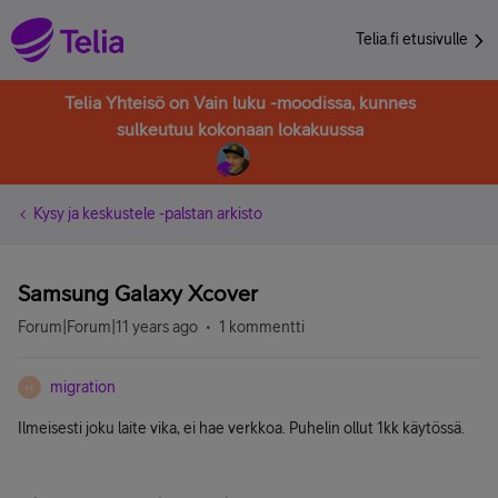
Telia.fi etusivulle
Telia Yhteisö on Vain luku -moodissa, kunnes
sulkeutuu kokonaan lokakuussa
Kysy ja keskustele -palstan arkisto
Samsung Galaxy Xcover
Forum|Forum|11 years ago
1 kommentti
migration
M
Ilmeisesti joku laite vika, ei hae verkkoa. Puhelin ollut 1kk käytössä.