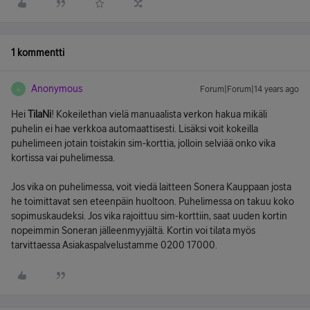
1 kommentti
Anonymous
Forum|Forum|14 years ago
A
Hei
TilaNi
! Kokeilethan vielä manuaalista verkon hakua mikäli
puhelin ei hae verkkoa automaattisesti. Lisäksi voit kokeilla
puhelimeen jotain toistakin sim-korttia, jolloin selviää onko vika
kortissa vai puhelimessa.
Jos vika on puhelimessa, voit viedä laitteen Sonera Kauppaan josta
he toimittavat sen eteenpäin huoltoon. Puhelimessa on takuu koko
sopimuskaudeksi. Jos vika rajoittuu sim-korttiin, saat uuden kortin
nopeimmin Soneran jälleenmyyjältä. Kortin voi tilata myös
tarvittaessa Asiakaspalvelustamme 0200 17000.