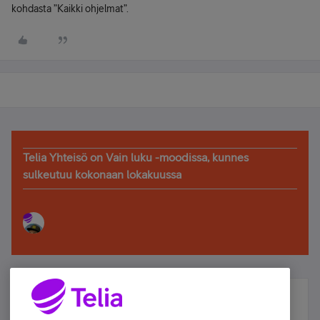
kohdasta ”Kaikki ohjelmat”.
Telia Yhteisö on Vain luku -moodissa, kunnes
sulkeutuu kokonaan lokakuussa
Älä jää paitsi – osallistu ja voita!