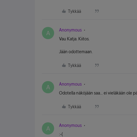
Tykkää
Anonymous
A
Vau Katja. Kiitos.
Jään odottemaan.
Tykkää
Anonymous
A
Odotella näköjään saa... ei vieläkään ole p
Tykkää
Anonymous
A
:-(