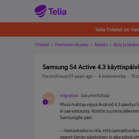
Telia Yhteisö on Va
Yhteisö
Foorumin etusivu
Arkisto
Kysy ja kesku
Samsung S4 Active 4.3 käyttispäi
Forum|Forum|11 years ago
6 kommenttia
15 k
migration
Savumerkittäjä
M
Missä mahtaa viipyä Android 4.3 päivitys S
ei saa vastausta. Voisitte suurena jällee
Samsungille päin.
---Vastaukseksi ei riitä, että operaattoril
saanet tämän päivityksen jo aika päiviä sit