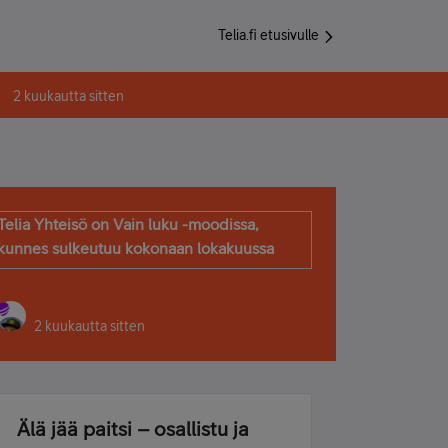
Telia.fi etusivulle
2 kuukautta sitten
Telia Yhteisö on Vain luku -moodissa,
kunnes sulkeutuu kokonaan lokakuussa
2 kuukautta sitten
Älä jää paitsi – osallistu ja