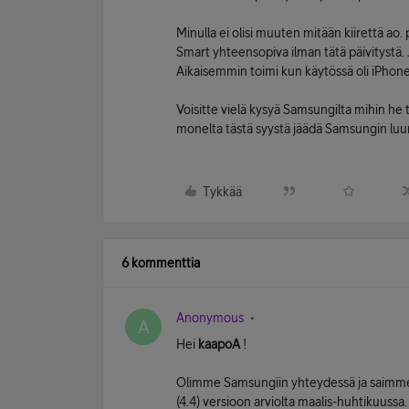
Minulla ei olisi muuten mitään kiirettä ao
Smart yhteensopiva ilman tätä päivitystä. 
Aikaisemmin toimi kun käytössä oli iPhone.
Voisitte vielä kysyä Samsungilta mihin he t
monelta tästä syystä jäädä Samsungin luuri
Tykkää
6 kommenttia
Anonymous
A
Hei
kaapoA
!
Olimme Samsungiin yhteydessä ja saimme t
(4.4) versioon arviolta maalis-huhtikuussa