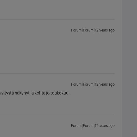
Forum|Forum|12 years ago
Forum|Forum|12 years ago
äivitystä näkynyt ja kohta jo toukokuu...
Forum|Forum|12 years ago