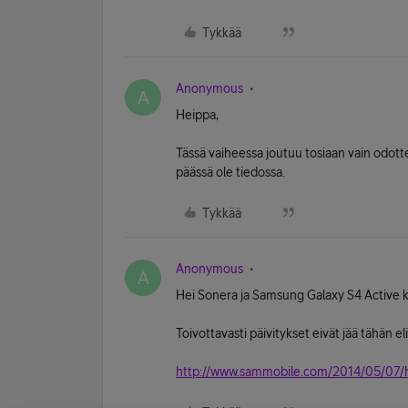
Tykkää
Anonymous
A
Heippa,
Tässä vaiheessa joutuu tosiaan vain odott
päässä ole tiedossa.
Tykkää
Anonymous
A
Hei Sonera ja Samsung Galaxy S4 Active k
Toivottavasti päivitykset eivät jää tähän eli
http://www.sammobile.com/2014/05/07/her