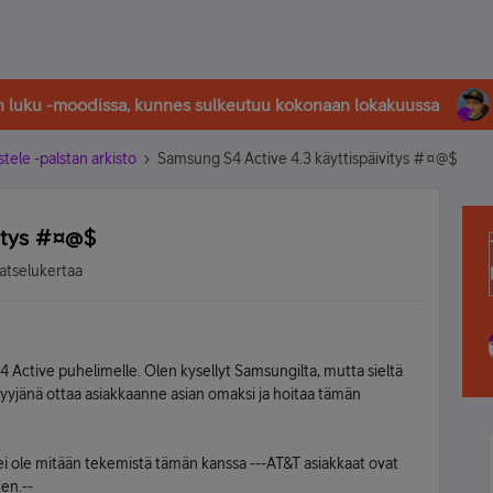
in luku -moodissa, kunnes sulkeutuu kokonaan lokakuussa
stele -palstan arkisto
Samsung S4 Active 4.3 käyttispäivitys #¤@$
vitys #¤@$
atselukertaa
4 Active puhelimelle. Olen kysellyt Samsungilta, mutta sieltä
nmyyjänä ottaa asiakkaanne asian omaksi ja hoitaa tämän
la ei ole mitään tekemistä tämän kanssa ---AT&T asiakkaat ovat
ten.--