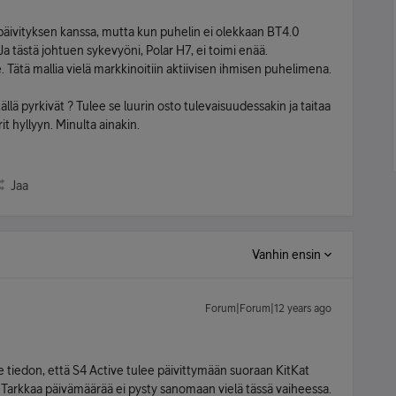
. päivityksen kanssa, mutta kun puhelin ei olekkaan BT4.0
Ja tästä johtuen sykevyöni, Polar H7, ei toimi enää.
 Tätä mallia vielä markkinoitiin aktiivisen ihmisen puhelimena.
ällä pyrkivät ? Tulee se luurin osto tulevaisuudessakin ja taitaa
t hyllyyn. Minulta ainakin.
Jaa
Vanhin ensin
Forum|Forum|12 years ago
iedon, että S4 Active tulee päivittymään suoraan KitKat
. Tarkkaa päivämäärää ei pysty sanomaan vielä tässä vaiheessa.