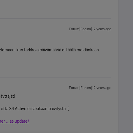
Forum|Forum|12 years ago
elemaan, kun tarkkoja päivämääriä ei täällä meidänkään
Forum|Forum|12 years ago
äyttäjät!
 että S4 Active ei saisikaan päivitystä :(
 ... at-update/