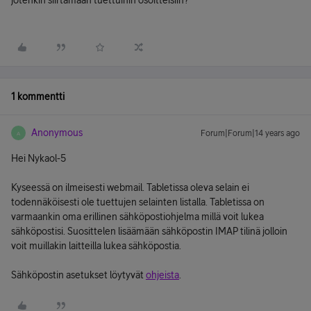
jotenkin siirtämään tuettuihin osoitteisiin?
1 kommentti
Anonymous
Forum|Forum|14 years ago
A
Hei Nykaol-5
Kyseessä on ilmeisesti webmail. Tabletissa oleva selain ei
todennäköisesti ole tuettujen selainten listalla. Tabletissa on
varmaankin oma erillinen sähköpostiohjelma millä voit lukea
sähköpostisi. Suosittelen lisäämään sähköpostin IMAP tilinä jolloin
voit muillakin laitteilla lukea sähköpostia.
Sähköpostin asetukset löytyvät
ohjeista
.