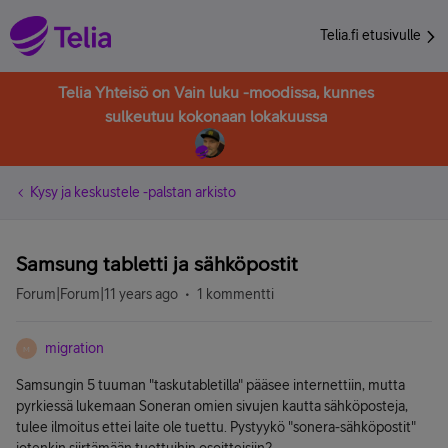
Telia.fi etusivulle
Telia Yhteisö on Vain luku -moodissa, kunnes
sulkeutuu kokonaan lokakuussa
Kysy ja keskustele -palstan arkisto
Samsung tabletti ja sähköpostit
Forum|Forum|11 years ago
1 kommentti
migration
M
Samsungin 5 tuuman "taskutabletilla" pääsee internettiin, mutta
pyrkiessä lukemaan Soneran omien sivujen kautta sähköposteja,
tulee ilmoitus ettei laite ole tuettu. Pystyykö "sonera-sähköpostit"