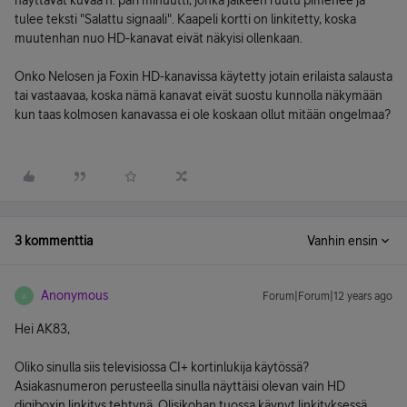
näyttävät kuvaa n. pari minuutti, jonka jälkeen ruutu pimenee ja
tulee teksti "Salattu signaali". Kaapeli kortti on linkitetty, koska
muutenhan nuo HD-kanavat eivät näkyisi ollenkaan.
Onko Nelosen ja Foxin HD-kanavissa käytetty jotain erilaista salausta
tai vastaavaa, koska nämä kanavat eivät suostu kunnolla näkymään
kun taas kolmosen kanavassa ei ole koskaan ollut mitään ongelmaa?
3 kommenttia
Vanhin ensin
Anonymous
Forum|Forum|12 years ago
A
Hei AK83,
Oliko sinulla siis televisiossa CI+ kortinlukija käytössä?
Asiakasnumeron perusteella sinulla näyttäisi olevan vain HD
digiboxin linkitys tehtynä. Olisikohan tuossa käynyt linkityksessä