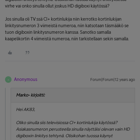
virhe vai onko sinulla ollut joskus HD digiboxi käytössä?
Jos sinulla oli TV:ssä CI+ kortinlukija niin kerrotko kortinlukijan
linkitysnumeron 3 viimeistä numeroa, niin katsotaan täsmääkö se
tuon digiboxin linkitysnumeron kanssa. Sanotko samalla
kaapelikortin 4 viimeistä numeroa, niin tarkistellaan sekin samalla.
Anonymous
Forum|Forum|12 years ago
A
Marko- kirjoitti:
Hei AK83,
Oliko sinulla siis televisiossa CI+ kortinlukija käytössä?
Asiakasnumeron perusteella sinulla näyttäisi olevan vain HD
digiboxin linkitys tehtynä. Olisikohan tuossa käynyt