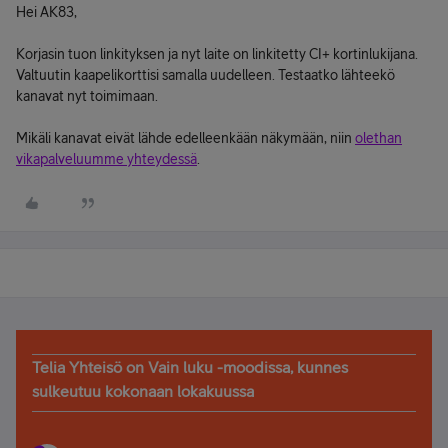
Hei AK83,
Korjasin tuon linkityksen ja nyt laite on linkitetty CI+ kortinlukijana.
Valtuutin kaapelikorttisi samalla uudelleen. Testaatko lähteekö
kanavat nyt toimimaan.
Mikäli kanavat eivät lähde edelleenkään näkymään, niin
olethan
vikapalveluumme yhteydessä
.
Telia Yhteisö on Vain luku -moodissa, kunnes
sulkeutuu kokonaan lokakuussa