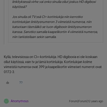
linkityksessä virhe vai onko sinulla ollut joskus HD digiboxi
käytössä?
Jos sinulla oli TV:ssä CI+ kortinlukija niin kerrotko
kortinlukijan linkitysnumeron 3 viimeistä numeroa, niin
katsotaan täsmääkö se tuon digiboxin linkitysnumeron
kanssa. Sanotko samalla kaapelikortin 4 viimeistä numeroa,
niin tarkistellaan sekin samalla.
Kyllä, televisiossa on CI+-kortinlukija. HD digiboxia ei ole koskaan
ollut käytössä, vain tv ja tämä kortinlukija. Kortinlukijan kolme
viimeistä numeroa ovat 399 ja kaapelikortin viimeiset numerot ovat
0172-3.
Anonymous
Forum|Forum|12 years ago
A