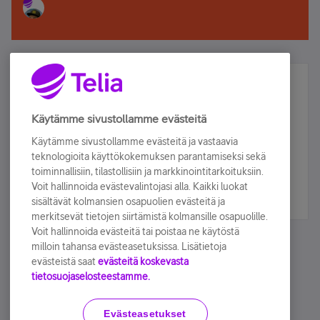
Älä jää paitsi – osallistu ja voita!
Tilaa Telian uutiskirje ja olet mukana arvonnassa.
Käytämme sivustollamme evästeitä
Samalla saat parhaat asiakasedut suoraan
Käytämme sivustollamme evästeitä ja vastaavia
sähköpostiisi.
teknologioita käyttökokemuksen parantamiseksi sekä
toiminnallisiin, tilastollisiin ja markkinointitarkoituksiin.
Voit hallinnoida evästevalintojasi alla. Kaikki luokat
Tilaa nyt
sisältävät kolmansien osapuolien evästeitä ja
merkitsevät tietojen siirtämistä kolmansille osapuolille.
Voit hallinnoida evästeitä tai poistaa ne käytöstä
milloin tahansa evästeasetuksissa. Lisätietoja
evästeistä saat
evästeitä koskevasta
tietosuojaselosteestamme.
Käyttöehdot
Accessibility statement
Evästeasetukset