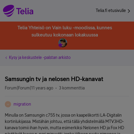
Telia.fi etusivulle
Telia Yhteisö on Vain luku -moodissa, kunnes
sulkeutuu kokonaan lokakuussa
Kysy ja keskustele -palstan arkisto
Samsungin tv ja nelosen HD-kanavat
Forum|Forum|11 years ago
3 kommenttia
migration
M
Minulla on Samsungin c755 tv, jossa on kaapelikortti LA-Digitalin
kortinlukijassa. Mistähän johtuu, että tällä yhdistelmällä MTV3HD-
kanava toimii ihan hyvin, mutta esimerkiksi Nelonen HD ja Fox HD