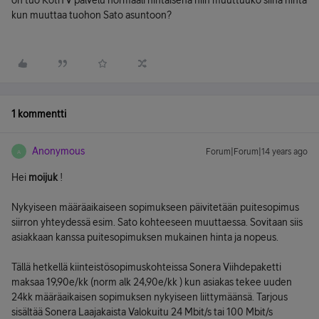
on tuo KotiTV palvelu normaali hintaisena niin muuttuuko siinä hinta
kun muuttaa tuohon Sato asuntoon?
1 kommentti
Anonymous
Forum|Forum|14 years ago
A
Hei
moijuk
!
Nykyiseen määräaikaiseen sopimukseen päivitetään puitesopimus
siirron yhteydessä esim. Sato kohteeseen muuttaessa. Sovitaan siis
asiakkaan kanssa puitesopimuksen mukainen hinta ja nopeus.
Tällä hetkellä kiinteistösopimuskohteissa Sonera Viihdepaketti
maksaa 19,90e/kk (norm alk 24,90e/kk ) kun asiakas tekee uuden
24kk määräaikaisen sopimuksen nykyiseen liittymäänsä. Tarjous
sisältää Sonera Laajakaista Valokuitu 24 Mbit/s tai 100 Mbit/s