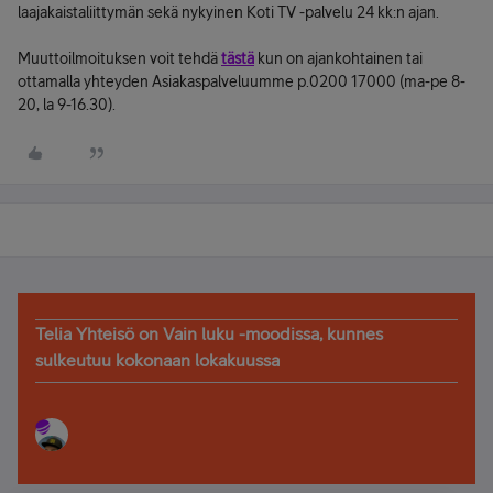
laajakaistaliittymän sekä nykyinen Koti TV -palvelu 24 kk:n ajan.
Muuttoilmoituksen voit tehdä
tästä
kun on ajankohtainen tai
ottamalla yhteyden Asiakaspalveluumme p.0200 17000 (ma-pe 8-
20, la 9-16.30).
Telia Yhteisö on Vain luku -moodissa, kunnes
sulkeutuu kokonaan lokakuussa