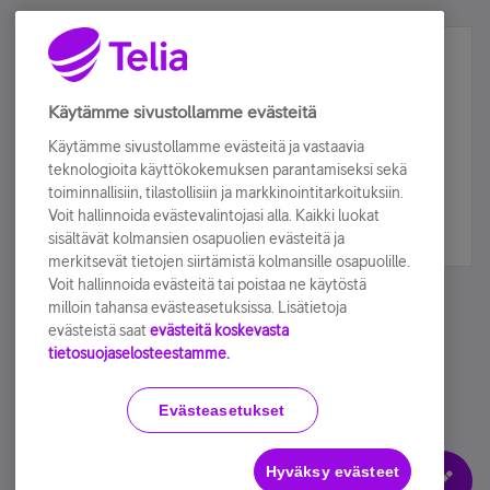
Älä jää paitsi – osallistu ja voita!
Tilaa Telian uutiskirje ja olet mukana arvonnassa.
Käytämme sivustollamme evästeitä
Samalla saat parhaat asiakasedut suoraan
Käytämme sivustollamme evästeitä ja vastaavia
sähköpostiisi.
teknologioita käyttökokemuksen parantamiseksi sekä
toiminnallisiin, tilastollisiin ja markkinointitarkoituksiin.
Voit hallinnoida evästevalintojasi alla. Kaikki luokat
Tilaa nyt
sisältävät kolmansien osapuolien evästeitä ja
merkitsevät tietojen siirtämistä kolmansille osapuolille.
Voit hallinnoida evästeitä tai poistaa ne käytöstä
milloin tahansa evästeasetuksissa. Lisätietoja
evästeistä saat
evästeitä koskevasta
tietosuojaselosteestamme.
Käyttöehdot
Accessibility statement
Evästeasetukset
Hyväksy evästeet
Evästeasetukset