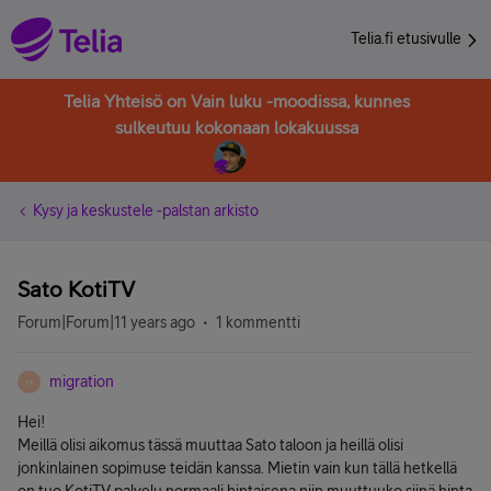
Telia.fi etusivulle
Telia Yhteisö on Vain luku -moodissa, kunnes
sulkeutuu kokonaan lokakuussa
Kysy ja keskustele -palstan arkisto
Sato KotiTV
Forum|Forum|11 years ago
1 kommentti
migration
M
Hei!
Meillä olisi aikomus tässä muuttaa Sato taloon ja heillä olisi
jonkinlainen sopimuse teidän kanssa. Mietin vain kun tällä hetkellä