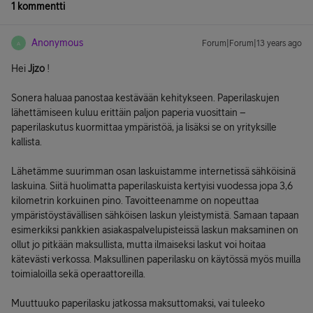
1 kommentti
Anonymous
Forum|Forum|13 years ago
A
Hei
Jjzo
!
Sonera haluaa panostaa kestävään kehitykseen. Paperilaskujen
lähettämiseen kuluu erittäin paljon paperia vuosittain –
paperilaskutus kuormittaa ympäristöä, ja lisäksi se on yrityksille
kallista.
Lähetämme suurimman osan laskuistamme internetissä sähköisinä
laskuina. Siitä huolimatta paperilaskuista kertyisi vuodessa jopa 3,6
kilometrin korkuinen pino. Tavoitteenamme on nopeuttaa
ympäristöystävällisen sähköisen laskun yleistymistä. Samaan tapaan
esimerkiksi pankkien asiakaspalvelupisteissä laskun maksaminen on
ollut jo pitkään maksullista, mutta ilmaiseksi laskut voi hoitaa
kätevästi verkossa. Maksullinen paperilasku on käytössä myös muilla
toimialoilla sekä operaattoreilla.
Muuttuuko paperilasku jatkossa maksuttomaksi, vai tuleeko