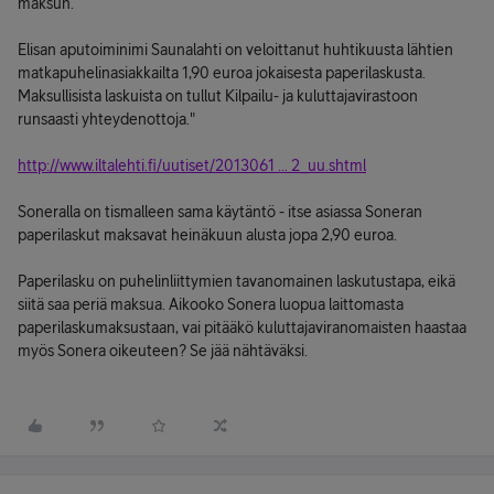
maksun.
Elisan aputoiminimi Saunalahti on veloittanut huhtikuusta lähtien
matkapuhelinasiakkailta 1,90 euroa jokaisesta paperilaskusta.
Maksullisista laskuista on tullut Kilpailu- ja kuluttajavirastoon
runsaasti yhteydenottoja."
http://www.iltalehti.fi/uutiset/2013061 ... 2_uu.shtml
Soneralla on tismalleen sama käytäntö - itse asiassa Soneran
paperilaskut maksavat heinäkuun alusta jopa 2,90 euroa.
Paperilasku on puhelinliittymien tavanomainen laskutustapa, eikä
siitä saa periä maksua. Aikooko Sonera luopua laittomasta
paperilaskumaksustaan, vai pitääkö kuluttajaviranomaisten haastaa
myös Sonera oikeuteen? Se jää nähtäväksi.