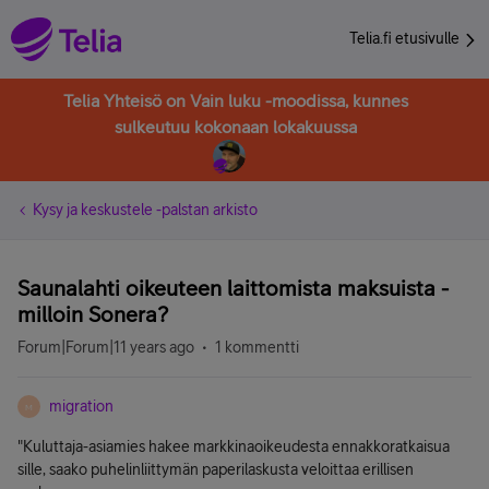
Telia.fi etusivulle
Telia Yhteisö on Vain luku -moodissa, kunnes
sulkeutuu kokonaan lokakuussa
Kysy ja keskustele -palstan arkisto
Saunalahti oikeuteen laittomista maksuista -
milloin Sonera?
Forum|Forum|11 years ago
1 kommentti
migration
M
"Kuluttaja-asiamies hakee markkinaoikeudesta ennakkoratkaisua
sille, saako puhelinliittymän paperilaskusta veloittaa erillisen