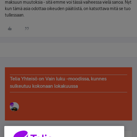
maksuun muutoksia - sitä emme voi tässä vaiheessa vielä sanoa. Nyt
kun tämä asia odottaa oikeuden päätöstä, on katsottava mitä se tuo
tullessaan.
Telia Yhteisö on Vain luku -moodissa, kunnes
sulkeutuu kokonaan lokakuussa