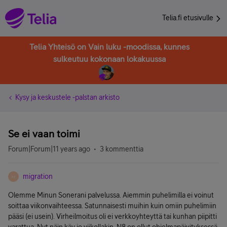
Telia.fi etusivulle
Telia Yhteisö on Vain luku -moodissa, kunnes
sulkeutuu kokonaan lokakuussa
Kysy ja keskustele -palstan arkisto
Se ei vaan toimi
Forum|Forum|11 years ago
3 kommenttia
migration
M
Olemme Minun Sonerani palvelussa. Aiemmin puhelimilla ei voinut
soittaa viikonvaihteessa. Satunnaisesti muihin kuin omiin puhelimiin
pääsi (ei usein). Virheilmoitus oli ei verkkoyhteyttä tai kunhan piipitti