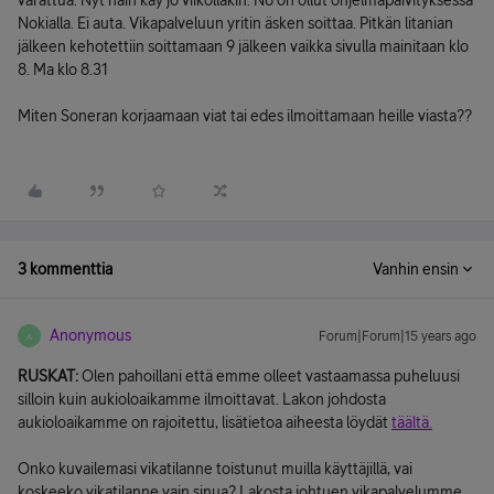
varattua. Nyt näin käy jo viikollakin. N8 on ollut ohjelmapäivityksessä
Nokialla. Ei auta. Vikapalveluun yritin äsken soittaa. Pitkän litanian
jälkeen kehotettiin soittamaan 9 jälkeen vaikka sivulla mainitaan klo
8. Ma klo 8.31
Miten Soneran korjaamaan viat tai edes ilmoittamaan heille viasta??
3 kommenttia
Vanhin ensin
Anonymous
Forum|Forum|15 years ago
A
RUSKAT:
Olen pahoillani että emme olleet vastaamassa puheluusi
silloin kuin aukioloaikamme ilmoittavat. Lakon johdosta
aukioloaikamme on rajoitettu, lisätietoa aiheesta löydät
täältä.
Onko kuvailemasi vikatilanne toistunut muilla käyttäjillä, vai
koskeeko vikatilanne vain sinua? Lakosta johtuen vikapalvelumme