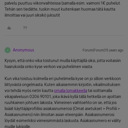
palvelu puuttuu viikonvaihteissa (samalla esim. vaimoni 1€ puhelut.
Tehän sen tiedätte, tuskin muut kuitenkaan huomaa tätä kautta
ilmoittaa vai juuri siksikö juksutit
Anonymous
Forum|Forum|15 years ago
A
Kysyin, että onko vika toistunut muilla käyttäjillä siksi, jotta voitaisiin
haarukoida onko kyse verkon vai puhelimen viasta.
Kun vika toistuu kolmella eri puhelimella kyse on jo silloin verkkoon
liittyvästä ongelmasta. Kuten aikaisemmin kirjoitin, vikailmoituksen
voi tehdä myös netin kautta
omalla lomakkeella
tai soittamalla
vikapalveluun 0206 90101, joka ikävä kyllä tällä hetkellä on ajoittain
ruuhkainen johtuen lakosta. Viimeinen vaihtoehto on se, että jos
lisäät käyttäjäprofiiliisi asiakasnumerosi (Omat asetukset > Profiili >
Asiakasnumero) niin ilmoitan asian eteenpäin. Asiakasnumerosi
löydät esimerkiksi viimeisimmästä laskusta. Asiakasnumero ei välity
muille lukijoille.