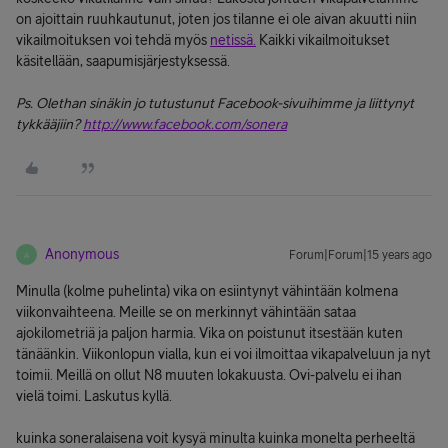
on ajoittain ruuhkautunut, joten jos tilanne ei ole aivan akuutti niin
vikailmoituksen voi tehdä myös
netissä.
Kaikki vikailmoitukset
käsitellään, saapumisjärjestyksessä.
Ps. Olethan sinäkin jo tutustunut Facebook-sivuihimme ja liittynyt
tykkääjiin?
http://www.facebook.com/sonera
Anonymous
Forum|Forum|15 years ago
A
Minulla (kolme puhelinta) vika on esiintynyt vähintään kolmena
viikonvaihteena. Meille se on merkinnyt vähintään sataa
ajokilometriä ja paljon harmia. Vika on poistunut itsestään kuten
tänäänkin. Viikonlopun vialla, kun ei voi ilmoittaa vikapalveluun ja nyt
toimii. Meillä on ollut N8 muuten lokakuusta. Ovi-palvelu ei ihan
vielä toimi. Laskutus kyllä.
kuinka soneralaisena voit kysyä minulta kuinka monelta perheeltä