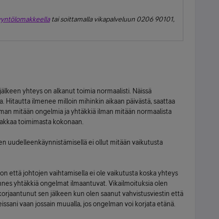
yyntölomakkeella
tai soittamalla vikapalveluun 0206 90101,
 jälkeen yhteys on alkanut toimia normaalisti. Näissä
a. Hitautta ilmenee milloin mihinkin aikaan päivästä, saattaa
ilman mitään ongelmia ja yhtäkkiä ilman mitään normaalista
 lakkaa toimimasta kokonaan.
den uudelleenkäynnistämisellä ei ollut mitään vaikutusta
on että johtojen vaihtamisella ei ole vaikutusta koska yhteys
unnes yhtäkkiä ongelmat ilmaantuvat. Vikailmoituksia olen
on korjaantunut sen jälkeen kun olen saanut vahvistusviestin että
teissani vaan jossain muualla, jos ongelman voi korjata etänä.