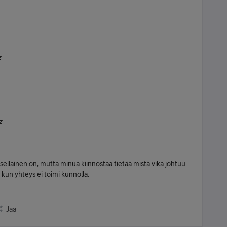
z
z
 sellainen on, mutta minua kiinnostaa tietää mistä vika johtuu.
 kun yhteys ei toimi kunnolla.
Jaa