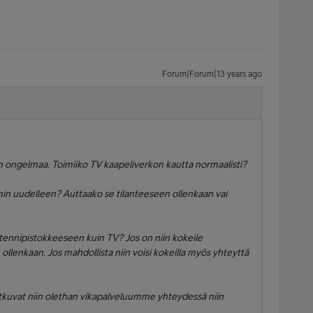
Forum|Forum|13 years ago
n ongelmaa. Toimiiko TV kaapeliverkon kautta normaalisti?
in uudelleen? Auttaako se tilanteeseen ollenkaan vai
nnipistokkeeseen kuin TV? Jos on niin kokeile
ollenkaan. Jos mahdollista niin voisi kokeilla myös yhteyttä
tkuvat niin olethan vikapalveluumme yhteydessä niin