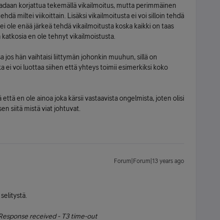
aadaan korjattua tekemällä vikailmoitus, mutta perimmäinen
hdä miltei viikoittain. Lisäksi vikailmoitusta ei voi silloin tehdä
i ei ole enää järkeä tehdä vikailmoitusta koska kaikki on taas
katkosia en ole tehnyt vikailmoistusta.
 jos hän vaihtaisi liittymän johonkin muuhun, sillä on
 ei voi luottaa siihen että yhteys toimii esimerkiksi koko
ä että en ole ainoa joka kärsii vastaavista ongelmista, joten olisi
en siitä mistä viat johtuvat.
Forum|Forum|13 years ago
selitystä.
 Response received - T3 time-out