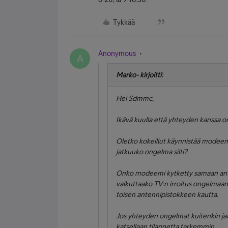
Tykkää
Anonymous
A
Marko- kirjoitti:
Hei Sdmmc,
Ikävä kuulla että yhteyden kanssa o
Oletko kokeillut käynnistää modeem
jatkuuko ongelma silti?
Onko modeemi kytketty samaan ante
vaikuttaako TV:n irroitus ongelmaan 
toisen antennipistokkeen kautta.
Jos yhteyden ongelmat kuitenkin ja
katsellaan tilannetta tarkemmin.