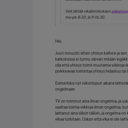
Voit jättää vikailmoituksen
palvelup
ma-pe 8-20, la 9-16.30.
Hei,
Juuri minuutti sitten yhteys katkesi ja sen
katkoksissa ei tunnu olevan mitään logiikk
olla että yhteys toimii muutamia viikkoja 
poikkeavaa toimintaa yhteys hidastuu tai
Esimerkiksi nyt viikonlopun aikana laittei
ongelmaan.
TV on toiminut aina ilman ongelmia, ja usk
saattaa toimia viikkoja ilman ongelmia, k
laittanut aina silloin tällöin, ja ongelma 
vikaa tutkitaan. Uskon että vika ei ole lait