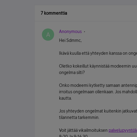
7 kommenttia
Anonymous
A
Hei Sdmmc,
Ikävä kuulla että yhteyden kanssa on ong
Oletko kokeillut käynnistää modeemin uud
ongelma silti?
Onko modeemi kytketty samaan antennipis
irroitus ongelmaan ollenkaan. Jos mahdolli
kautta.
Jos yhteyden ongelmat kuitenkin jatkuvat
tilannetta tarkemmin.
Voit jättää vikailmoituksen
palvelupyyntö
8-20, la 9-16.30.