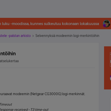
in luku -moodissa, kunnes sulkeutuu kokonaan lokakuussa
stele -palstan arkisto
Selvennyksiä modeemin logi-merkintöihin
ntöihin
atselukertaa
t seuraavat modeemin (Netgear CG3000G) logi-merkinnät.
Timeout
Response received - T3 time-out