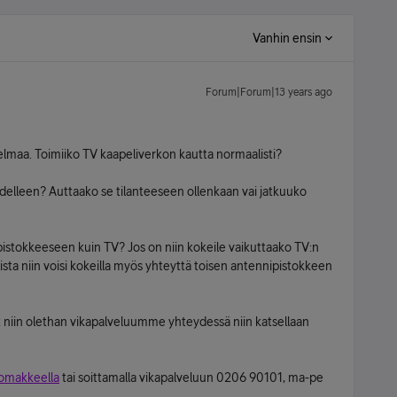
Vanhin ensin
Forum|Forum|13 years ago
elmaa. Toimiiko TV kaapeliverkon kautta normaalisti?
elleen? Auttaako se tilanteeseen ollenkaan vai jatkuuko
tokkeeseen kuin TV? Jos on niin kokeile vaikuttaako TV:n
sta niin voisi kokeilla myös yhteyttä toisen antennipistokkeen
 niin olethan vikapalveluumme yhteydessä niin katsellaan
lomakkeella
tai soittamalla vikapalveluun 0206 90101, ma-pe