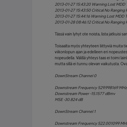
2013-01-27 15:43:20 Warning Lost MDD 
2013-01-27 15:43:50 Critical No Ranging 
2013-01-27 15:44:16 Warning Lost MDD 
2013-01-28 08:46:12 Critical No Ranging 
Tässä vain lyhyt ote noista, lista jatkuisi sa
Toisaalta myös yhteyteen liittyviä muita ti
viikonlopun ajan ja edelleen eri nopeust
nopeudella. Välillä yhteys taas ei toimi l
mutta sillä ei tunnu olevan vaikutusta. O
DownStream Channel 0
Downstream Frequency 529.998169 MHz
Downstream Power -15.1577 dBmv
MSE -30.824 dB
DownStream Channel 1
Downstream Frequency 522.001099 MH