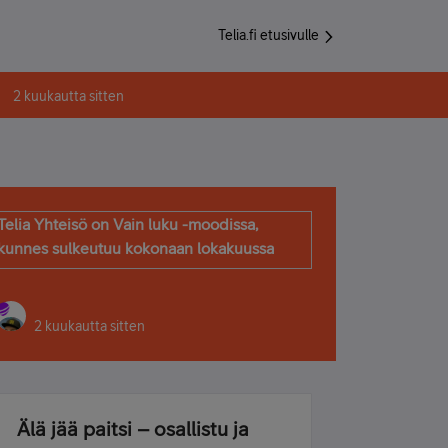
Telia.fi etusivulle
2 kuukautta sitten
Telia Yhteisö on Vain luku -moodissa,
kunnes sulkeutuu kokonaan lokakuussa
2 kuukautta sitten
Älä jää paitsi – osallistu ja