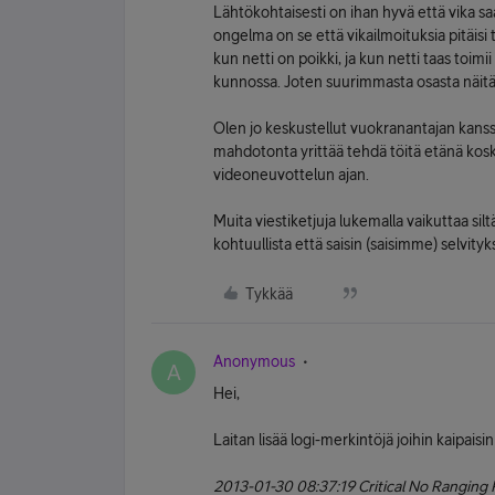
Lähtökohtaisesti on ihan hyvä että vika s
ongelma on se että vikailmoituksia pitäisi te
kun netti on poikki, ja kun netti taas toimi
kunnossa. Joten suurimmasta osasta näitä 
Olen jo keskustellut vuokranantajan kanssa
mahdotonta yrittää tehdä töitä etänä koska
videoneuvottelun ajan.
Muita viestiketjuja lukemalla vaikuttaa silt
kohtuullista että saisin (saisimme) selvityks
Tykkää
Anonymous
A
Hei,
Laitan lisää logi-merkintöjä joihin kaipaisin 
2013-01-30 08:37:19 Critical No Ranging