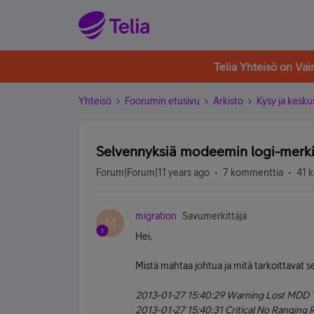
Telia Yhteisö on Va
Yhteisö
Foorumin etusivu
Arkisto
Kysy ja kesku
Selvennyksiä modeemin logi-merki
Forum|Forum|11 years ago
7 kommenttia
41 k
migration
Savumerkittäjä
M
Hei,
Mistä mahtaa johtua ja mitä tarkoittava
2013-01-27 15:40:29 Warning Lost MDD 
2013-01-27 15:40:31 Critical No Ranging 