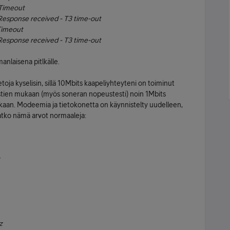
Timeout
Response received - T3 time-out
Timeout
Response received - T3 time-out
manlaisena pitlkälle.
etoja kyselisin, sillä 10Mbits kaapeliyhteyteni on toiminut
estien mukaan (myös soneran nopeustesti) noin 1Mbits
ainkaan. Modeemia ja tietokonetta on käynnistelty uudelleen,
vatko nämä arvot normaaleja:
z