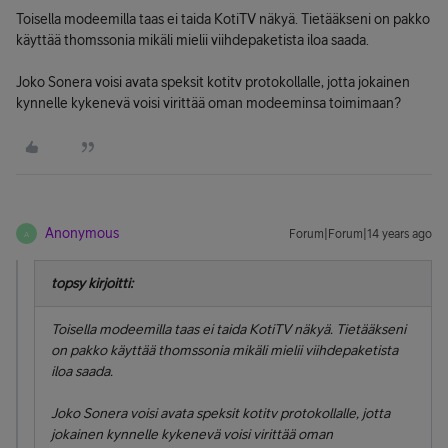
Toisella modeemilla taas ei taida KotiTV näkyä. Tietääkseni on pakko
käyttää thomssonia mikäli mielii viihdepaketista iloa saada.
Joko Sonera voisi avata speksit kotitv protokollalle, jotta jokainen
kynnelle kykenevä voisi virittää oman modeeminsa toimimaan?
Anonymous
Forum|Forum|14 years ago
A
topsy kirjoitti:
Toisella modeemilla taas ei taida KotiTV näkyä. Tietääkseni
on pakko käyttää thomssonia mikäli mielii viihdepaketista
iloa saada.
Joko Sonera voisi avata speksit kotitv protokollalle, jotta
jokainen kynnelle kykenevä voisi virittää oman