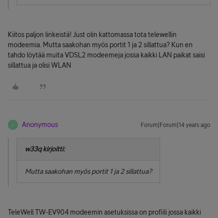
Kiitos paljon linkeistä! Just olin kattomassa tota telewellin
modeemia. Mutta saakohan myös portit 1 ja 2 sillattua? Kun en
tahdo löytää muita VDSL2 modeemeja jossa kaikki LAN paikat saisi
sillattua ja olisi WLAN
Anonymous
Forum|Forum|14 years ago
A
w33q kirjoitti:
Mutta saakohan myös portit 1 ja 2 sillattua?
TeleWell TW-EV904 modeemin asetuksissa on profiili jossa kaikki