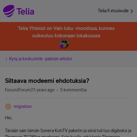
Telia.fi etusivulle
Telia Yhteisö on Vain luku -moodissa, kunnes
sulkeutuu kokonaan lokakuussa
Kysy ja keskustele -palstan arkisto
Siltaava modeemi ehdotuksia?
Forum|Forum|11 years ago
5 kommenttia
migration
M
Hei,
Tänään sain tämän Sonera KotiTV paketin ja siinä tuli tuo digiboksi ja