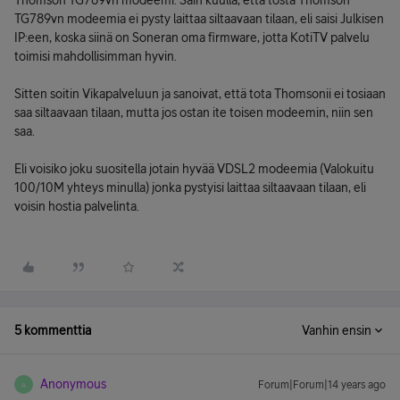
Thomson TG789vn modeemi. Sain kuulla, että tosta Thomson
TG789vn modeemia ei pysty laittaa siltaavaan tilaan, eli saisi Julkisen
IP:een, koska siinä on Soneran oma firmware, jotta KotiTV palvelu
toimisi mahdollisimman hyvin.
Sitten soitin Vikapalveluun ja sanoivat, että tota Thomsonii ei tosiaan
saa siltaavaan tilaan, mutta jos ostan ite toisen modeemin, niin sen
saa.
Eli voisiko joku suositella jotain hyvää VDSL2 modeemia (Valokuitu
100/10M yhteys minulla) jonka pystyisi laittaa siltaavaan tilaan, eli
voisin hostia palvelinta.
5 kommenttia
Vanhin ensin
Anonymous
Forum|Forum|14 years ago
A