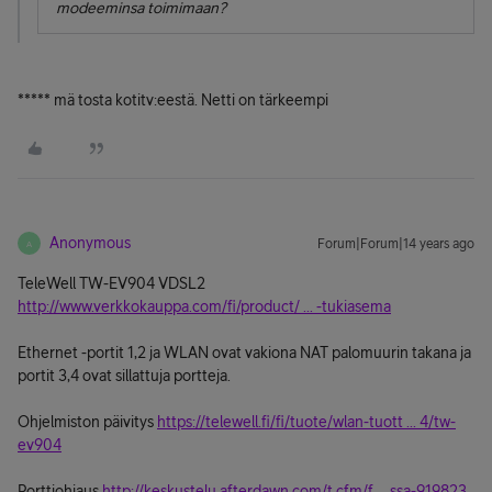
modeeminsa toimimaan?
***** mä tosta kotitv:eestä. Netti on tärkeempi
Anonymous
Forum|Forum|14 years ago
A
TeleWell TW-EV904 VDSL2
http://www.verkkokauppa.com/fi/product/ ... -tukiasema
Ethernet -portit 1,2 ja WLAN ovat vakiona NAT palomuurin takana ja
portit 3,4 ovat sillattuja portteja.
Ohjelmiston päivitys
https://telewell.fi/fi/tuote/wlan-tuott ... 4/tw-
ev904
Porttiohjaus
http://keskustelu.afterdawn.com/t.cfm/f ... ssa-919823