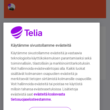
Älä jää paitsi – osallistu ja voita!
Tilaa Telian uutiskirje ja olet mukana arvonnassa.
Käytämme sivustollamme evästeitä
Samalla saat parhaat asiakasedut suoraan
Käytämme sivustollamme evästeitä ja vastaavia
sähköpostiisi.
teknologioita käyttökokemuksen parantamiseksi sekä
toiminnallisiin, tilastollisiin ja markkinointitarkoituksiin.
Voit hallinnoida evästevalintojasi alla. Kaikki luokat
Tilaa nyt
sisältävät kolmansien osapuolien evästeitä ja
merkitsevät tietojen siirtämistä kolmansille osapuolille.
Voit hallinnoida evästeitä tai poistaa ne käytöstä
milloin tahansa evästeasetuksissa. Lisätietoja
evästeistä saat
evästeitä koskevasta
tietosuojaselosteestamme.