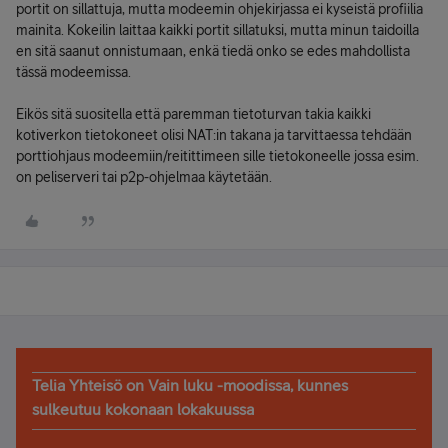
portit on sillattuja, mutta modeemin ohjekirjassa ei kyseistä profiilia
mainita. Kokeilin laittaa kaikki portit sillatuksi, mutta minun taidoilla
en sitä saanut onnistumaan, enkä tiedä onko se edes mahdollista
tässä modeemissa.
Eikös sitä suositella että paremman tietoturvan takia kaikki
kotiverkon tietokoneet olisi NAT:in takana ja tarvittaessa tehdään
porttiohjaus modeemiin/reitittimeen sille tietokoneelle jossa esim.
on peliserveri tai p2p-ohjelmaa käytetään.
Telia Yhteisö on Vain luku -moodissa, kunnes
sulkeutuu kokonaan lokakuussa