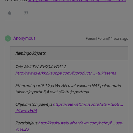
Anonymous
Forum|Forum|14 years ago
A
flamingo kirjoitti:
TeleWell TW-EV904 VDSL2
http://www.verkkokauppa.com/fi/product/ ... -tukiasema
Ethernet -portit 1,2 ja WLAN ovat vakiona NAT palomuurin
takana ja portit 3,4 ovat sillattuja portteja.
Ohjelmiston päivitys
https://telewell.fi/fi/tuote/wlan-tuott ...
4/tw-ev904
Porttiohjaus
http://keskustelu.afterdawn.com/t.cfm/f ... ssa-
919823