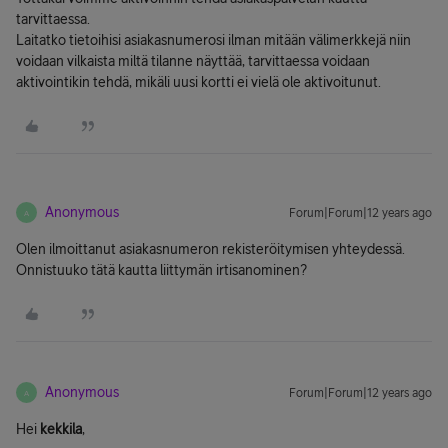
tarvittaessa.
Laitatko tietoihisi asiakasnumerosi ilman mitään välimerkkejä niin
voidaan vilkaista miltä tilanne näyttää, tarvittaessa voidaan
aktivointikin tehdä, mikäli uusi kortti ei vielä ole aktivoitunut.
Anonymous
Forum|Forum|12 years ago
A
Olen ilmoittanut asiakasnumeron rekisteröitymisen yhteydessä.
Onnistuuko tätä kautta liittymän irtisanominen?
Anonymous
Forum|Forum|12 years ago
A
Hei
kekkila
,