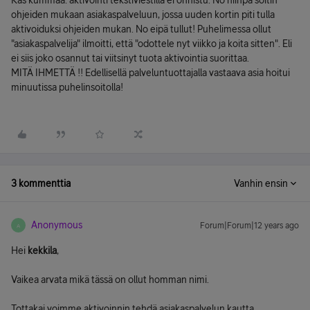
Kas kummaa: aktivointi tekstiviestillä ei onnistu. No niinpä soitin
ohjeiden mukaan asiakaspalveluun, jossa uuden kortin piti tulla
aktivoiduksi ohjeiden mukan. No eipä tullut! Puhelimessa ollut
"asiakaspalvelija" ilmoitti, että "odottele nyt viikko ja koita sitten". Eli
ei siis joko osannut tai viitsinyt tuota aktivointia suorittaa.
MITÄ IHMETTÄ !! Edellisellä palveluntuottajalla vastaava asia hoitui
minuutissa puhelinsoitolla!
3 kommenttia
Vanhin ensin
Anonymous
Forum|Forum|12 years ago
A
Hei
kekkila
,
Vaikea arvata mikä tässä on ollut homman nimi.
Tottakai voimme aktivoinnin tehdä asiakaspalvelun kautta