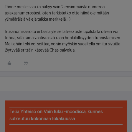
Tänne meille saakka näkyy vain 2 ensimmäistä numeroa
asiakasnumerostasi, joten tarkistatko ettei siinä ole mitään
ylimääräisiä välejä taikka merkkejä. : )
Irtisanomisasioita ei täällä yleisellä keskustelupalstalla oikein voi
tehdä, sillä tämä vaatisi asiakkaan henkilöllisyyden tunnistamisen.
Meillehän toki voi soittaa, voisin myöskin suositella omilta sivuilta
löytyvää erittäin kätevää Chat-palvelua.
Telia Yhteisö on Vain luku -moodissa, kunnes
sulkeutuu kokonaan lokakuussa