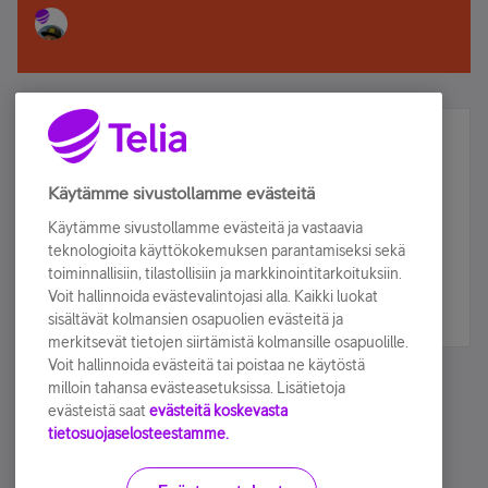
Älä jää paitsi – osallistu ja voita!
Tilaa Telian uutiskirje ja olet mukana arvonnassa.
Käytämme sivustollamme evästeitä
Samalla saat parhaat asiakasedut suoraan
Käytämme sivustollamme evästeitä ja vastaavia
sähköpostiisi.
teknologioita käyttökokemuksen parantamiseksi sekä
toiminnallisiin, tilastollisiin ja markkinointitarkoituksiin.
Voit hallinnoida evästevalintojasi alla. Kaikki luokat
Tilaa nyt
sisältävät kolmansien osapuolien evästeitä ja
merkitsevät tietojen siirtämistä kolmansille osapuolille.
Voit hallinnoida evästeitä tai poistaa ne käytöstä
milloin tahansa evästeasetuksissa. Lisätietoja
evästeistä saat
evästeitä koskevasta
tietosuojaselosteestamme.
Käyttöehdot
Accessibility statement