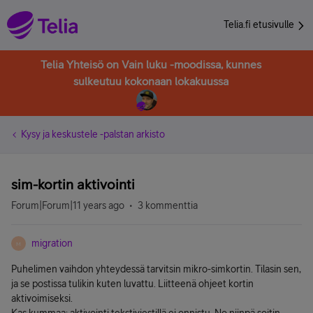
Telia.fi etusivulle
Telia Yhteisö on Vain luku -moodissa, kunnes
sulkeutuu kokonaan lokakuussa
Kysy ja keskustele -palstan arkisto
sim-kortin aktivointi
Forum|Forum|11 years ago
3 kommenttia
migration
M
Puhelimen vaihdon yhteydessä tarvitsin mikro-simkortin. Tilasin sen,
ja se postissa tulikin kuten luvattu. Liitteenä ohjeet kortin
aktivoimiseksi.