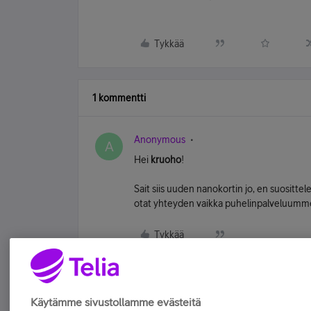
Tykkää
1 kommentti
Anonymous
A
Hei
kruoho
!
Sait siis uuden nanokortin jo, en suosittel
otat yhteyden vaikka puhelinpalveluum
Tykkää
Käytämme sivustollamme evästeitä