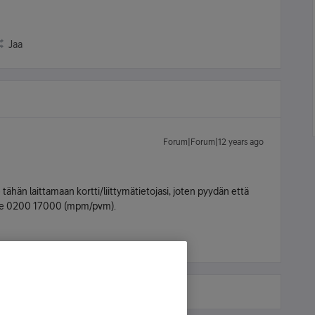
Jaa
Forum|Forum|12 years ago
e tähän laittamaan kortti/liittymätietojasi, joten pyydän että
me 0200 17000 (mpm/pvm).