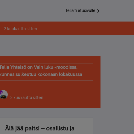
Telia.fi etusivulle
2 kuukautta sitten
Telia Yhteisö on Vain luku -moodissa,
kunnes sulkeutuu kokonaan lokakuussa
2 kuukautta sitten
Älä jää paitsi – osallistu ja