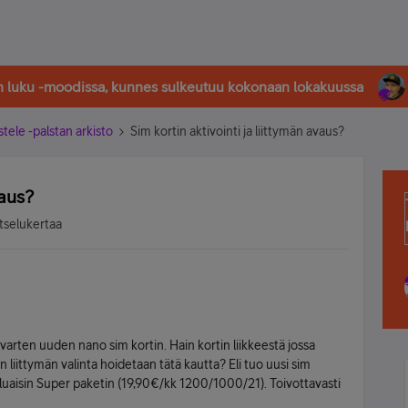
in luku -moodissa, kunnes sulkeutuu kokonaan lokakuussa
stele -palstan arkisto
Sim kortin aktivointi ja liittymän avaus?
vaus?
tselukertaa
 varten uuden nano sim kortin. Hain kortin liikkeestä jossa
en liittymän valinta hoidetaan tätä kautta? Eli tuo uusi sim
 haluaisin Super paketin (19,90€/kk 1200/1000/21). Toivottavasti