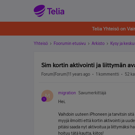
Telia Yhteisö on Va
Yhteisö
Foorumin etusivu
Arkisto
Kysy ja kesku
Sim kortin aktivointi ja liittymän a
Forum|Forum|11 years ago
1 kommentti
52 ka
migration
Savumerkittäjä
M
Hei,
Vaihdoin uuteen iPhoneen ja tarvitsin sitä
myyjä ilmoitti että kortin aktivointi ja uud
pitäisi saada nyt aktivoitua ja liittymäksi
hoituu tätä kautta, kiitos!