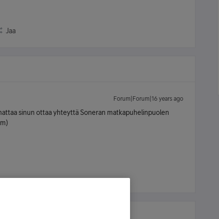
Jaa
Forum|Forum|16 years ago
annattaa sinun ottaa yhteyttä Soneran matkapuhelinpuolen
vm)