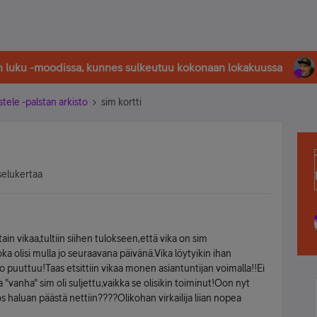
in luku -moodissa, kunnes sulkeutuu kokonaan lokakuussa
stele -palstan arkisto
sim kortti
selukertaa
in vikaa,tultiin siihen tulokseen,että vika on sim
ka olisi mulla jo seuraavana päivänä.Vika löytyikin ihan
o puuttuu!Taas etsittiin vikaa monen asiantuntijan voimalla!!Ei
 "vanha" sim oli suljettu,vaikka se olisikin toiminut!Oon nyt
s haluan päästä nettiin????Olikohan virkailija liian nopea