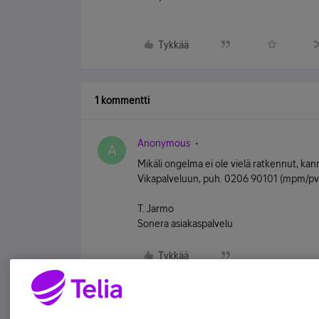
Tykkää
1 kommentti
Anonymous
A
Mikäli ongelma ei ole vielä ratkennut, k
Vikapalveluun, puh. 0206 90101 (mpm/p
T. Jarmo
Sonera asiakaspalvelu
Tykkää