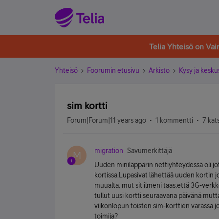
Telia Yhteisö on Va
Yhteisö
Foorumin etusivu
Arkisto
Kysy ja kesku
sim kortti
Forum|Forum|11 years ago
1 kommentti
7 kat
migration
Savumerkittäjä
M
Uuden miniläppärin nettiyhteydessä oli jota
kortissa.Lupasivat lähettää uuden kortin jo
muualta, mut sit ilmeni taas,että 3G-verkk
tullut uusi kortti seuraavana päivänä mutta
viikonlopun toisten sim-korttien varassa jo
toimija?