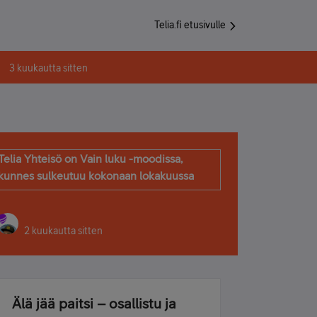
Telia.fi etusivulle
3 kuukautta sitten
Telia Yhteisö on Vain luku -moodissa,
kunnes sulkeutuu kokonaan lokakuussa
2 kuukautta sitten
Älä jää paitsi – osallistu ja