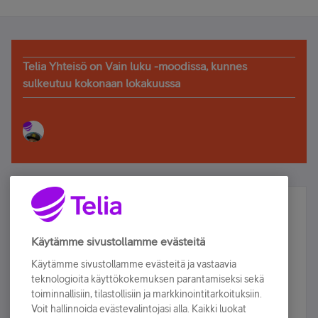
Telia Yhteisö on Vain luku -moodissa, kunnes
sulkeutuu kokonaan lokakuussa
Älä jää paitsi – osallistu ja voita!
Tilaa Telian uutiskirje ja olet mukana arvonnassa.
Käytämme sivustollamme evästeitä
Samalla saat parhaat asiakasedut suoraan
Käytämme sivustollamme evästeitä ja vastaavia
sähköpostiisi.
teknologioita käyttökokemuksen parantamiseksi sekä
toiminnallisiin, tilastollisiin ja markkinointitarkoituksiin.
Voit hallinnoida evästevalintojasi alla. Kaikki luokat
Tilaa nyt