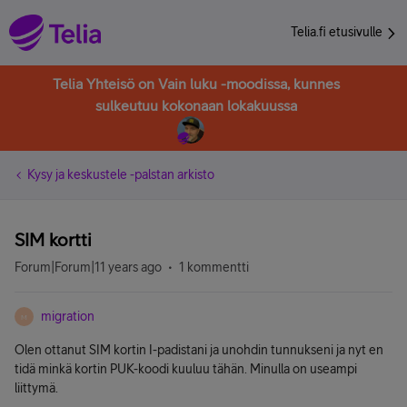
Telia.fi etusivulle
Telia Yhteisö on Vain luku -moodissa, kunnes
sulkeutuu kokonaan lokakuussa
Kysy ja keskustele -palstan arkisto
SIM kortti
Forum|Forum|11 years ago
1 kommentti
migration
M
Olen ottanut SIM kortin I-padistani ja unohdin tunnukseni ja nyt en
tidä minkä kortin PUK-koodi kuuluu tähän. Minulla on useampi
liittymä.