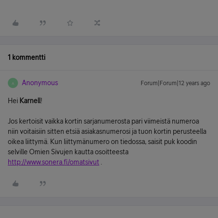
1 kommentti
Anonymous
Forum|Forum|12 years ago
A
Hei
Karnell
!
Jos kertoisit vaikka kortin sarjanumerosta pari viimeistä numeroa
niin voitaisiin sitten etsiä asiakasnumerosi ja tuon kortin perusteella
oikea liittymä. Kun liittymänumero on tiedossa, saisit puk koodin
selville Omien Sivujen kautta osoitteesta
http://www.sonera.fi/omatsivut
.