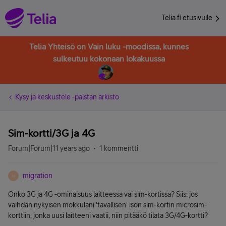
Telia.fi etusivulle
Telia Yhteisö on Vain luku -moodissa, kunnes
sulkeutuu kokonaan lokakuussa
Kysy ja keskustele -palstan arkisto
Sim-kortti/3G ja 4G
Forum|Forum|11 years ago
1 kommentti
migration
M
Onko 3G ja 4G -ominaisuus laitteessa vai sim-kortissa? Siis: jos
vaihdan nykyisen mokkulani 'tavallisen' ison sim-kortin microsim-
korttiin, jonka uusi laitteeni vaatii, niin pitääkö tilata 3G/4G-kortti?