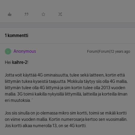
1 kommentti
Anonymous
Forum|Forum|12 years ago
A
Hei
kaihre-2
!
Jotta voit käyttää 4G ominaisuutta, tulee sekä laitteen, kortin että
liittymän tukea kyseistä taajuutta. Mokkula täytyy siis olla 4G mallia,
liittymän tulee olla 4G liittymä ja sim kortin tulee olla 2013 vuoden
mallia. 3G toimii kaikilla nykyisillä liittymillä, laitteilla ja korteilla ilman
eri muutoksia. ´
Jos siis sinulla on jo olemassa mikro sim kortti, toimii se mikäli kortti
on viime vuoden mallia. Kortin numerosarja kertoo sen vuosimallin.
Jos kortti alkaa numerolla 13, on se 4G kortti.