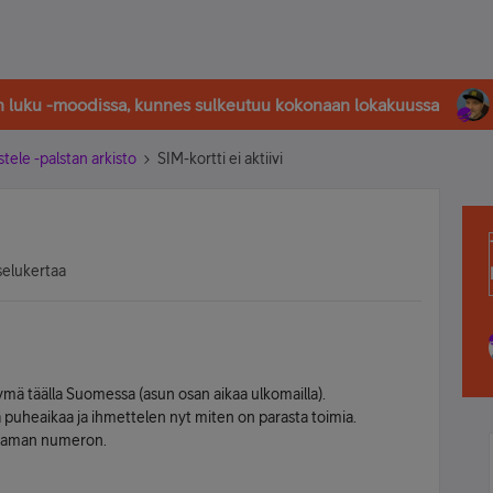
in luku -moodissa, kunnes sulkeutuu kokonaan lokakuussa
stele -palstan arkisto
SIM-kortti ei aktiivi
selukertaa
tymä täälla Suomessa (asun osan aikaa ulkomailla).
a puheaikaa ja ihmettelen nyt miten on parasta toimia.
äni saman numeron.