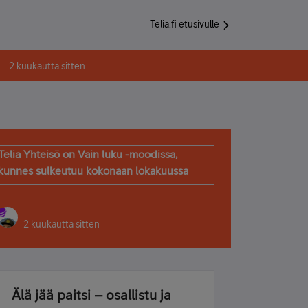
Telia.fi etusivulle
2 kuukautta sitten
Telia Yhteisö on Vain luku -moodissa,
kunnes sulkeutuu kokonaan lokakuussa
2 kuukautta sitten
Älä jää paitsi – osallistu ja