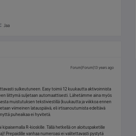
Jaa
Forum|Forum|13 years ago
ttavasti sulkeutuneen. Easy toimii 12 kuukautta aktivoinnista
keen liittymä suljetaan automaattisesti. Lähetämme aina myös
sesta muistutuksen tekstiviestillä (kuukautta ja viikkoa ennen
itetaan viimeinen latauspäivä, eli irtisanoutumista edeltävä
änyttä puheaikaa ei hyvitetä.
i kipaisemalla R-kioskille. Tällä hetkellä on aloituspaketille
a)! Prepaidille vanhaa numeroasi ei valitettavasti pystytä