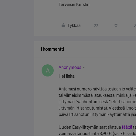
Terveisin Kerstin
Tykkää
1 kommentti
Anonymous
A
Hei
linka
,
Antamasi numero näyttää tosiaan jo valite
tai viimeisimmästä latauksesta, minkä jäl
liittymän "vanhentumisesta" eli irtisanomi
liittymän irtisanoutumista). Viestissä ilmo
päivä.Irtisanotun liittymän käyttämättä jä
Uuden Easy-liittymän saat tilattua
täältä
ta
voimassa tarjoushinta 3,90 € (sis. 7€ saldo