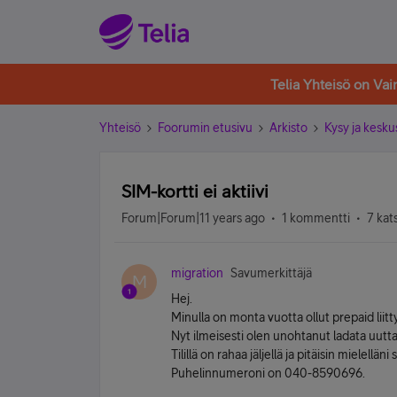
Telia Yhteisö on Va
Yhteisö
Foorumin etusivu
Arkisto
Kysy ja kesku
SIM-kortti ei aktiivi
Forum|Forum|11 years ago
1 kommentti
7 kat
migration
Savumerkittäjä
M
Hej.
Minulla on monta vuotta ollut prepaid liit
Nyt ilmeisesti olen unohtanut ladata uutt
Tilillä on rahaa jäljellä ja pitäisin mielell
Puhelinnumeroni on 040-8590696.