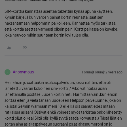
SIM-korttia kannattaa asentaa tablettiin kynää apuna käyttäen.
Kynän kärjellä kun varoen painat kortin reunasta, saat sen
naksahtamaan helpommin paikoilleen. Kannattaa myös tarkistaa,
että korttia asettaa varmasti oikein päin. Korttipaikassa on kuvake,
joka neuvoo mihin suuntaan kortin lovi tulee olla.
Anonymous
Forum|Forum|12 years ago
A
Hei! Ehdin jo soittaakin asiakaspalveluun, jossa nähtiin, että oli
lähetettu väärän kokoinen sim-kortti ;/ Aikoivat hoitaa asian
lähettämällä postitse uuden kortin heti. Harmittaa vain ,kun ehdin
soittaa eilen ja vielä tänään uudelleen Helpson palveluunne, joka on
kallista! 2e/min (varmaan meni 10 e! eikä siis saanut edes mitään
ratkaisua asiaan! Olisivat ehkä voineet myös tarkistaa onko lähetetty
kortti ollut oikea! Siitä olisi kyllä syytä saada korvausta ;( Tästä lähtien
soitan aina asiakaspalveeun suoraan! ps.asiakasnumeroni on jo