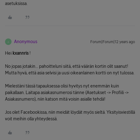
asetuksissa.
Anonymous
Forum|Forum|12 years ago
A
Hei
kxannris
!
No jopas jotakin... pahoitteluni siitä, että väärän kortin olit saanut!
Mutta hyvä, että asia selvisi ja uusi oikeanlainen kortti on nyt tulossa.
Mielestäni tässä tapauksessa olisi hyvitys nyt enemmän kuin
paikallaan. Laitapa asiakasnumerosi tänne (Asetukset -> Profiili ->
Asiakasnumero), niin katson mitä voisin asialle tehdä!
Jos olet Facebookissa, niin meidät löydät myös sieltä. Yksityisviestillä
voit meihin olla yhteydessä.