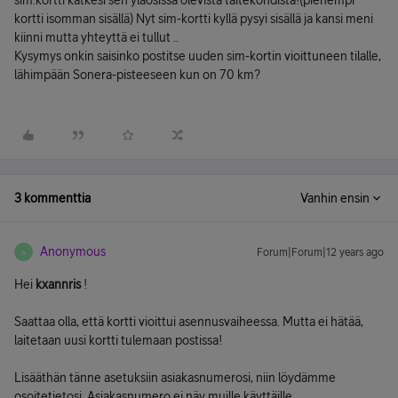
sim.kortti katkesi sen yläosissa olevista taitekohdista!(pienempi
kortti isomman sisällä) Nyt sim-kortti kyllä pysyi sisällä ja kansi meni
kiinni mutta yhteyttä ei tullut ..
Kysymys onkin saisinko postitse uuden sim-kortin vioittuneen tilalle,
lähimpään Sonera-pisteeseen kun on 70 km?
3 kommenttia
Vanhin ensin
Anonymous
Forum|Forum|12 years ago
A
Hei
kxannris
!
Saattaa olla, että kortti vioittui asennusvaiheessa. Mutta ei hätää,
laitetaan uusi kortti tulemaan postissa!
Lisääthän tänne asetuksiin asiakasnumerosi, niin löydämme
osoitetietosi. Asiakasnumero ei näy muille käyttäjlle.