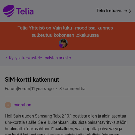
Telia.fi etusivulle
Telia Yhteisö on Vain luku -moodissa, kunnes
sulkeutuu kokonaan lokakuussa
Kysy ja keskustele -palstan arkisto
SIM-kortti katkennut
Forum|Forum|11 years ago
3 kommenttia
migration
M
Hei! Sain uuden Samsung Tabl 2 10.1 postista eilen ja aloin asentaa
sim-korttia sisälle. Se ei kuitenkaan lukuisista painantayrityksistäöni
huolimatta "nakasahtanut" paikalleen, vaan lopulta pahvi väsyi ja