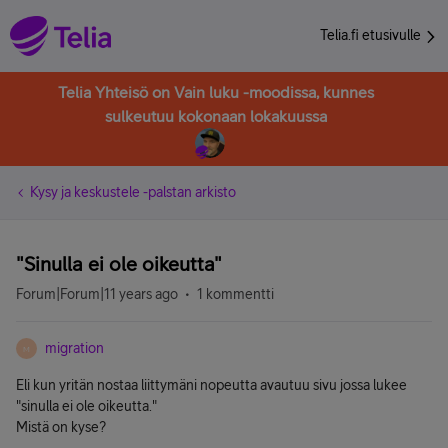
Telia.fi etusivulle
Telia Yhteisö on Vain luku -moodissa, kunnes
sulkeutuu kokonaan lokakuussa
Kysy ja keskustele -palstan arkisto
"Sinulla ei ole oikeutta"
Forum|Forum|11 years ago
1 kommentti
migration
M
Eli kun yritän nostaa liittymäni nopeutta avautuu sivu jossa lukee
"sinulla ei ole oikeutta."
Mistä on kyse?