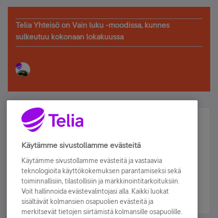
Telia Yhteisö on Vain luku -moodissa, kunnes
sulkeutuu kokonaan lokakuussa
Älä jää paitsi – osallistu ja voita!
Tilaa Telian uutiskirje ja olet mukana arvonnassa.
Käytämme sivustollamme evästeitä
Samalla saat parhaat asiakasedut suoraan
Käytämme sivustollamme evästeitä ja vastaavia
sähköpostiisi.
teknologioita käyttökokemuksen parantamiseksi sekä
toiminnallisiin, tilastollisiin ja markkinointitarkoituksiin.
Voit hallinnoida evästevalintojasi alla. Kaikki luokat
Tilaa nyt
sisältävät kolmansien osapuolien evästeitä ja
merkitsevät tietojen siirtämistä kolmansille osapuolille.