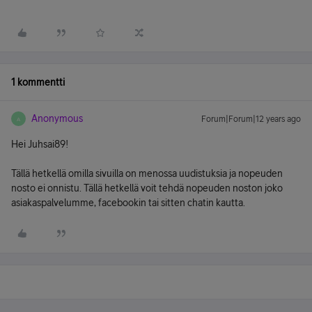
1 kommentti
Anonymous
Forum|Forum|12 years ago
A
Hei Juhsai89!
Tällä hetkellä omilla sivuilla on menossa uudistuksia ja nopeuden
nosto ei onnistu. Tällä hetkellä voit tehdä nopeuden noston joko
asiakaspalvelumme, facebookin tai sitten chatin kautta.