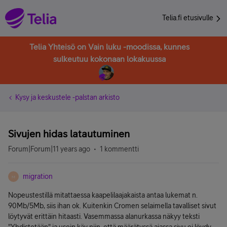
Telia.fi etusivulle
Telia Yhteisö on Vain luku -moodissa, kunnes
sulkeutuu kokonaan lokakuussa
Kysy ja keskustele -palstan arkisto
Sivujen hidas latautuminen
Forum|Forum|11 years ago
1 kommentti
migration
M
Nopeustestillä mitattaessa kaapelilaajakaista antaa lukemat n.
90Mb/5Mb, siis ihan ok. Kuitenkin Cromen selaimella tavalliset sivut
löytyvät erittäin hitaasti. Vasemmassa alanurkassa näkyy teksti