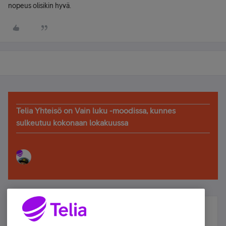
nopeus olisikin hyvä.
Telia Yhteisö on Vain luku -moodissa, kunnes
sulkeutuu kokonaan lokakuussa
Älä jää paitsi – osallistu ja voita!