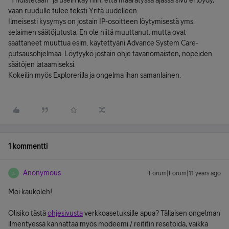
"Yhdistetään" ja usein käy niin, että määrätyssä ajassa sivu ei löydy,
vaan ruudulle tulee teksti Yritä uudelleen.
Ilmeisesti kysymys on jostain IP-osoitteen löytymisestä yms.
selaimen säätöjutusta. En ole niitä muuttanut, mutta ovat
saattaneet muuttua esim. käytettyäni Advance System Care-
putsausohjelmaa. Löytyykö jostain ohje tavanomaisten, nopeiden
säätöjen lataamiseksi.
Kokeilin myös Explorerilla ja ongelma ihan samanlainen.
1 kommentti
Anonymous
Forum|Forum|11 years ago
A
Moi kaukoleh!
Olisiko tästä
ohjesivusta
verkkoasetuksille apua? Tällaisen ongelman
ilmentyessä kannattaa myös modeemi / reititin resetoida, vaikka