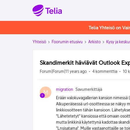
Telia Yhteisö on Va
Yhteisö
Foorumin etusivu
Arkisto
Kysy ja kesku
Skandimerkit häviävät Outlook Exp
Forum|Forum|11 years ago
4 kommenttia
10 
migration
Savumerkittäjä
M
Erään valokuvagallerian kansion nimessä (
Alkuperäisessä url-osoitteessa se näkyy
linkkiosoitteen tähän kansioon. Lähetykse
"Lähetetetyt" kansiossa että omaan osoit
mutta linkkinä käytettynä kadottaa skand
"Lnsisatama". Muille vastaanottajille se toi