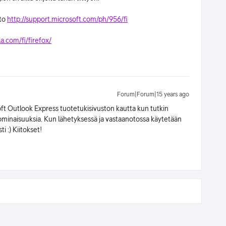
sto
http://support.microsoft.com/ph/956/fi
a.com/fi/firefox/
Forum|Forum|15 years ago
oft Outlook Express tuotetukisivuston kautta kun tutkin
minaisuuksia. Kun lähetyksessä ja vastaanotossa käytetään
i :) Kiitokset!