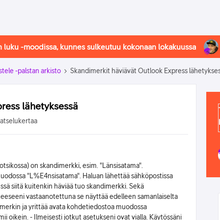
in luku -moodissa, kunnes sulkeutuu kokonaan lokakuussa
stele -palstan arkisto
Skandimerkit häviävät Outlook Express lähetykse
ress lähetyksessä
katselukertaa
otsikossa) on skandimerkki, esim. "Länsisatama".
 muodossa "L%E4nsisatama". Haluan lähettää sähköpostissa
ssä siitä kuitenkin häviää tuo skandimerkki. Sekä
teeseeni vastaanotettuna se näyttää edelleen samanlaiselta
imerkin ja yrittää avata kohdetiedostoa muodossa
mii oikein. - Ilmeisesti jotkut asetukseni ovat vialla. Käytössäni