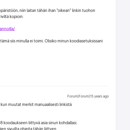
ristöön, niin laitan tähän ihan ”oikean” linkin tuohon
iviltä kopioin:
annoilla/
tämä siis minulla ei toimi. Olisiko minun koodiasetuksissani
Forum|Forum|15 years ago
 kun muutat merkit manuaalisesti linkistä
koodaukseen liittyvä asia sinun kohdallasi.
en sivuilta ohjeita tähän liittyen.