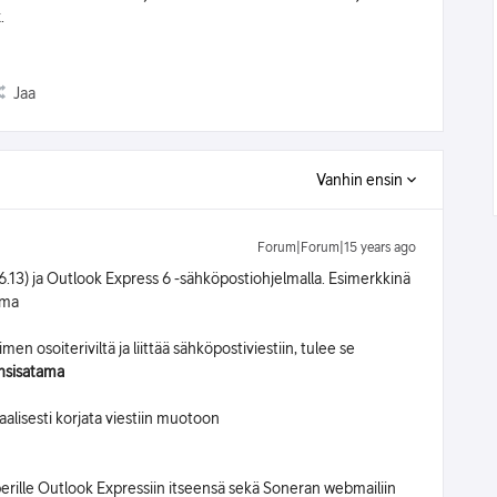
.
Jaa
Vanhin ensin
Forum|Forum|15 years ago
3.6.13) ja Outlook Express 6 -sähköpostiohjelmalla. Esimerkkinä
ama
en osoiteriviltä ja liittää sähköpostiviestiin, tulee se
nsisatama
aalisesti korjata viestiin muotoon
erille Outlook Expressiin itseensä sekä Soneran webmailiin