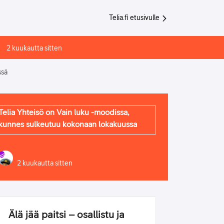
Telia.fi etusivulle
2 kuukautta sitten
ssä
Telia Yhteisö on Vain luku -moodissa,
kunnes sulkeutuu kokonaan lokakuussa
2 kuukautta sitten
Älä jää paitsi – osallistu ja