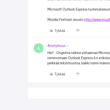
Microsoft Outlook Express tuotetukisivu
Mozilla Firefoxin sivusto
http://www.mozill
Tykkää
Anonymous
A
Hei! - Ongelma ratkesi viittaamasi Micros
nimenomaan Outlook Express 6:n erikoiso
pelkkää tekstimuotoa, kaikki toimii mainiost
Tykkää