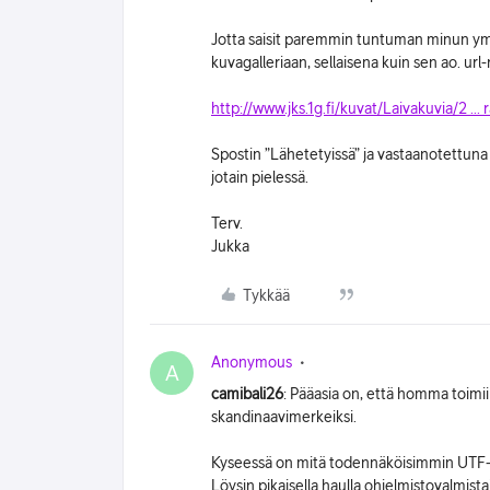
Jotta saisit paremmin tuntuman minun ympä
kuvagalleriaan, sellaisena kuin sen ao. url-r
http://www.jks.1g.fi/kuvat/Laivakuvia/2 ... r
Spostin ”Lähetetyissä” ja vastaanotettuna 
jotain pielessä.
Terv.
Jukka
Tykkää
Anonymous
A
camibali26
: Pääasia on, että homma toimii
skandinaavimerkeiksi.
Kyseessä on mitä todennäköisimmin UTF-8 
Löysin pikaisella haulla ohjelmistovalmistaji