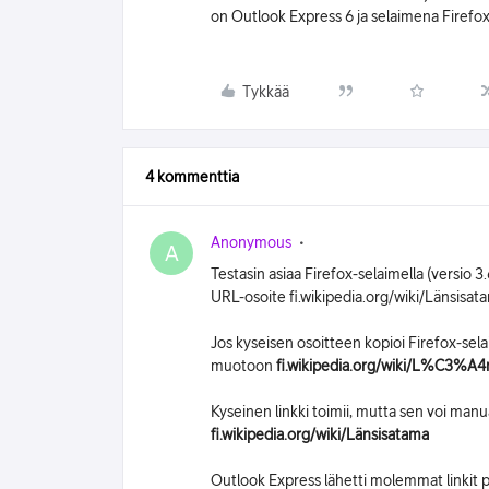
on Outlook Express 6 ja selaimena Firefox
Tykkää
4 kommenttia
Anonymous
A
Testasin asiaa Firefox-selaimella (versio 
URL-osoite fi.wikipedia.org/wiki/Länsisat
Jos kyseisen osoitteen kopioi Firefox-selaim
muotoon
fi.wikipedia.org/wiki/L%C3%A4
Kyseinen linkki toimii, mutta sen voi manu
fi.wikipedia.org/wiki/Länsisatama
Outlook Express lähetti molemmat linkit p