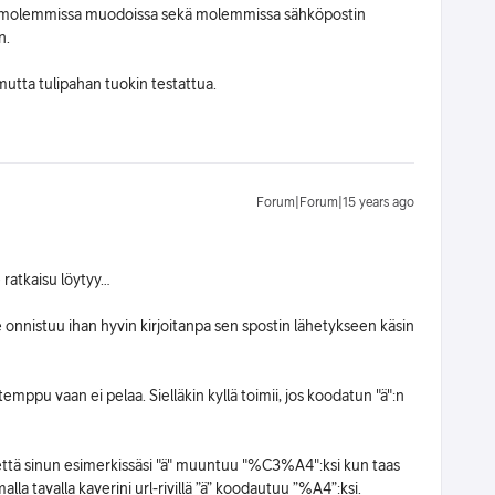
y ja molemmissa muodoissa sekä molemmissa sähköpostin
n.
mutta tulipahan tuokin testattua.
Forum|Forum|15 years ago
 ratkaisu löytyy…
onnistuu ihan hyvin kirjoitanpa sen spostin lähetykseen käsin
mppu vaan ei pelaa. Sielläkin kyllä toimii, jos koodatun "ä":n
tä sinun esimerkissäsi "ä" muuntuu "%C3%A4":ksi kun taas
la tavalla kaverini url-rivillä ”ä” koodautuu ”%A4”:ksi.