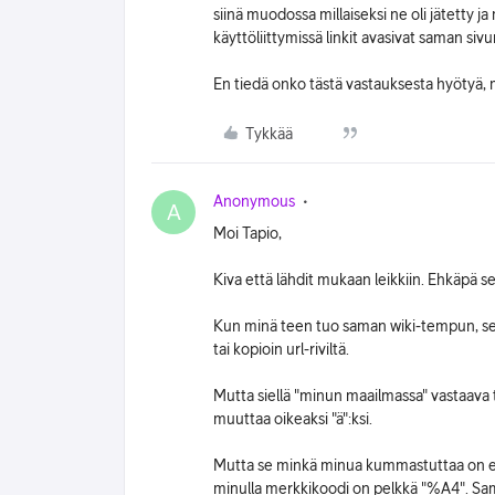
siinä muodossa millaiseksi ne oli jätett
käyttöliittymissä linkit avasivat saman sivu
En tiedä onko tästä vastauksesta hyötyä, 
Tykkää
Anonymous
A
Moi Tapio,
Kiva että lähdit mukaan leikkiin. Ehkäpä se
Kun minä teen tuo saman wiki-tempun, se 
tai kopioin url-riviltä.
Mutta siellä "minun maailmassa" vastaava te
muuttaa oikeaksi "ä":ksi.
Mutta se minkä minua kummastuttaa on et
minulla merkkikoodi on pelkkä "%A4". Samal