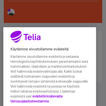
Älä jää paitsi – osallistu ja voita!
Tilaa Telian uutiskirje ja olet mukana arvonnassa.
Käytämme sivustollamme evästeitä
Samalla saat parhaat asiakasedut suoraan
Käytämme sivustollamme evästeitä ja vastaavia
sähköpostiisi.
teknologioita käyttökokemuksen parantamiseksi sekä
toiminnallisiin, tilastollisiin ja markkinointitarkoituksiin.
Voit hallinnoida evästevalintojasi alla. Kaikki luokat
Tilaa nyt
sisältävät kolmansien osapuolien evästeitä ja
merkitsevät tietojen siirtämistä kolmansille osapuolille.
Voit hallinnoida evästeitä tai poistaa ne käytöstä
milloin tahansa evästeasetuksissa. Lisätietoja
evästeistä saat
evästeitä koskevasta
tietosuojaselosteestamme.