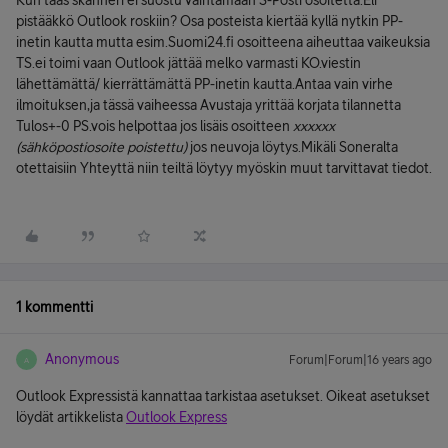
Kun taas skanneri ei suostu vaihtamaan S-Posti osoitetta.Eli
pistääkkö Outlook roskiin? Osa posteista kiertää kyllä nytkin PP-
inetin kautta mutta esim.Suomi24.fi osoitteena aiheuttaa vaikeuksia
TS.ei toimi vaan Outlook jättää melko varmasti KO.viestin
lähettämättä/ kierrättämättä PP-inetin kautta.Antaa vain virhe
ilmoituksen,ja tässä vaiheessa Avustaja yrittää korjata tilannetta
Tulos+-0 PS.vois helpottaa jos lisäis osoitteen
xxxxxx
(sähköpostiosoite poistettu)
jos neuvoja löytys.Mikäli Soneralta
otettaisiin Yhteyttä niin teiltä löytyy myöskin muut tarvittavat tiedot.
1 kommentti
Anonymous
Forum|Forum|16 years ago
A
Outlook Expressistä kannattaa tarkistaa asetukset. Oikeat asetukset
löydät artikkelista
Outlook Express