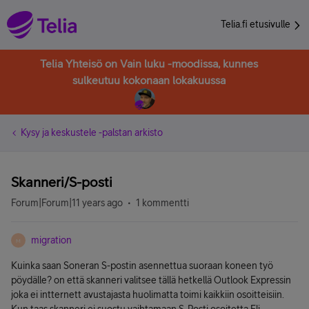
Telia.fi etusivulle
Telia Yhteisö on Vain luku -moodissa, kunnes
sulkeutuu kokonaan lokakuussa
Kysy ja keskustele -palstan arkisto
Skanneri/S-posti
Forum|Forum|11 years ago
1 kommentti
migration
M
Kuinka saan Soneran S-postin asennettua suoraan koneen työ
pöydälle? on että skanneri valitsee tällä hetkellä Outlook Expressin
joka ei intternett avustajasta huolimatta toimi kaikkiin osoitteisiin.